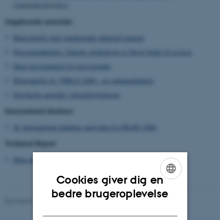
(rammebeskrivelse)
Supplerende materiale
Bilagshæfte med supplerende tabeloplysninger
Pressemeddelelse: Danske skoleelever er blevet bedre til at læse
Hent præsentation fra pressemødet
Bilagshæfte til: 'PIRLS 2006 - en sammenfatning'
Elevhæfte anvendt i pilotafprøvningen
International database
Se international database med data fra PILRS 2006
Technical Report
Hent den tekniske rapport fra undersøgelsen
Cookies giver dig en
ENGLISH
bedre brugeroplevelse
Revideret 16.04.2026
-
Carsten Henriksen
DANISH