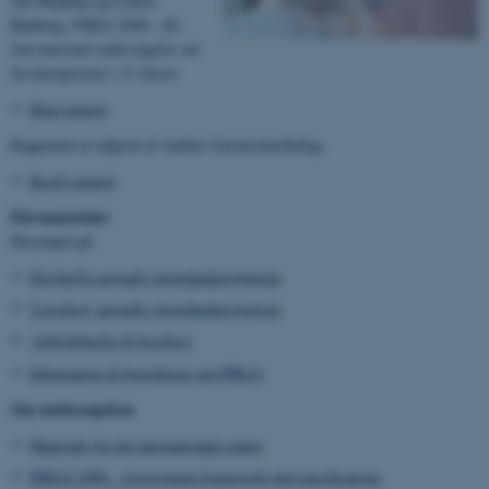
Jan Mejding og Louise
Rønberg:
PIRLS 2006 - En
international undersøgelse om
læsekompetence i 4. klasse
Hent rapport
Rapporten er udgivet af Aarhus Universitetsforlag.
Bestil rapport
Elevmaterialer
Eksempel på:
Elevhæfte anvendt i hovedundersøgelsen
'Læsebog' anvendt i hovedundersøgelsen
'Arbejdshæfte til læsebog'
Information til forældrene om PIRLS
Om undersøgelsen
Materiale fra det internationale center
PIRLS 2006 - Assessment framework and specifications