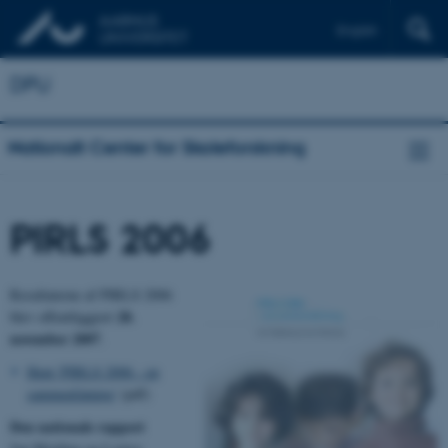
English
DPU
Nationalt Center for Skoleforskning
PIRLS 2006
Resultaterne af PIRLS 2006
28.
blev offentliggjort
november 2007
.
Hent 'PIRLS 2006 - en
sammenfatning'
(pdf)
Den nationale rapport