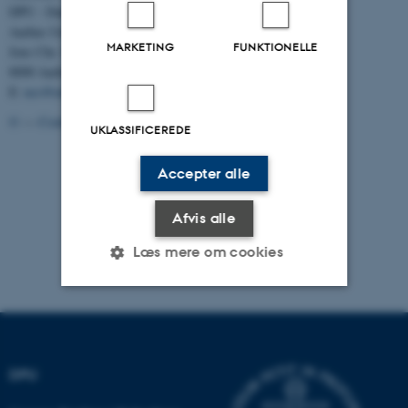
DPU - Danmarks institut for Pædagogik og Uddannelse
Aarhus Universitet
MARKETING
FUNKTIONELLE
Jens Chr. Skous Vej 4
8000 Aarhus C
E:
ncs@edu.au.dk
©
—
Cookies på au.dk
Privatlivspolitik
UKLASSIFICEREDE
Accepter alle
Afvis alle
Læs mere om cookies
Nødvendige
Statistiske
Marketing
Funktionelle
Uklassificerede
DPU