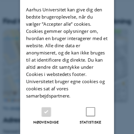
Aarhus Universitet kan give dig den
bedste brugeroplevelse, når du
Find Nationalt Center for Skoleforskning
vælger ”Accepter alle” cookies.
Cookies gemmer oplysninger om,
hvordan en bruger interagerer med et
website. Alle dine data er
anonymiseret, og de kan ikke bruges
til at identificere dig direkte. Du kan
altid ændre dit samtykke under
Cookies i webstedets footer.
Universitetet bruger egne cookies og
cookies sat af vores
samarbejdspartnere.
Vis detaljeret kort
Adresse
NØDVENDIGE
STATISTISKE
Nationalt Center for Skoleforskning