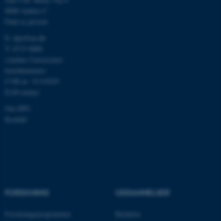
8000 Aarhus C
Find os på kort
E:
dpu@au.dk
fe_typo_user
Typo3 Association
T: 8715 0000
.au.dk
(Aarhus Universitets
hovednummer)
CVR-nr: 31119103
EAN-numre
Om DPU
Kontakt
ASP.NET_SessionId
Microsoft Corporation
.au.dk
FORSKNING
UDDANNELSER
Forskningsprogrammer
Bachelor