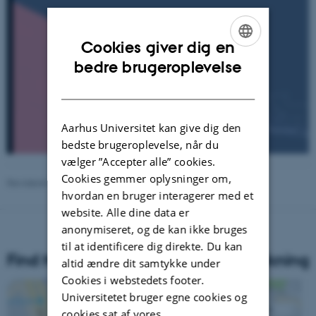
Cookies giver dig en
ENGLISH
bedre brugeroplevelse
DANISH
Aarhus Universitet kan give dig den
bedste brugeroplevelse, når du
vælger ”Accepter alle” cookies.
Cookies gemmer oplysninger om,
Revideret 16.04.2026
-
Carsten Henriksen
hvordan en bruger interagerer med et
website. Alle dine data er
anonymiseret, og de kan ikke bruges
til at identificere dig direkte. Du kan
Find Nationalt Center for Skoleforskning
altid ændre dit samtykke under
Cookies i webstedets footer.
Universitetet bruger egne cookies og
cookies sat af vores