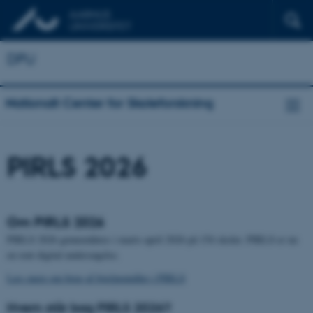
DPU
Nationalt Center for Skoleforskning
PIRLS 2026
Om PIRLS 2026
PIRLS 2026 gennemføres i marts-april 2026 på 154 skoler. PIRLS er nu
en rent digital undersøgelse.
Læs mere om brug af hjælpemidler i PIRLS
Hvem står bag PIRLS 2026?