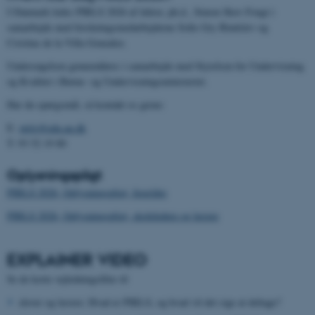
I Danmark ledes PIRLS 2026 af lektor, ph.d., Simon Skov Fougt i
samarbejde med forskningsmedarbejderne Sofie Gry Bindslev og
Cristina de la Villa Gonzalez.
Undersøgelsen gennemføres i samarbejde med Styrelsen for Undervisning
og Kvalitet i Børne- og Undervisningsministeriet.
Har du spørgsmål, så kontakt os gerne:
E:
pirls@edu.au.dk
T: 93 52 19 80
Oplysningspligt
PIRLS 2026, Oplysningspligt, forældre
PIRLS 2026, Oplysningspligt, skoleledere og lærere
EXPLAINER VIDEO
Se de korte vejledningsfilm til
elever og lærere: Hvad er PIRLS, og hvad vil det sige at deltage?