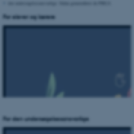
den undersøgelsesansvarlige:
Sådan gennemfører du PIRLS
.
For elever og lærere
For den undersøgelsesansvarlige