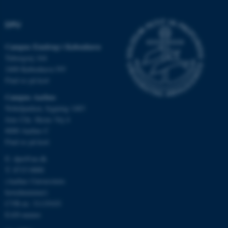
DPU
Campus Emdrup i København
Tuborgvej 164
2400 København NV
Find os på kort
Campus Aarhus
Nobelparken, bygning 1483
Jens Chr. Skous Vej 4
8000 Aarhus C
ASP.NET_SessionId
Microsoft Corporation
.au.dk
Find os på kort
E:
dpu@au.dk
T: 8715 0000
(Aarhus Universitets
JSESSIONID
Oracle Corporation
hovednummer)
.au.dk
CVR-nr: 31119103
EAN-numre