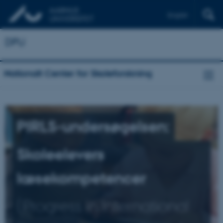
English
DPU
Nationalt Center for Skoleforskning
PIRLS-undersøgelsen:
Skoleelevers
læsekompetencer
(Progress in International