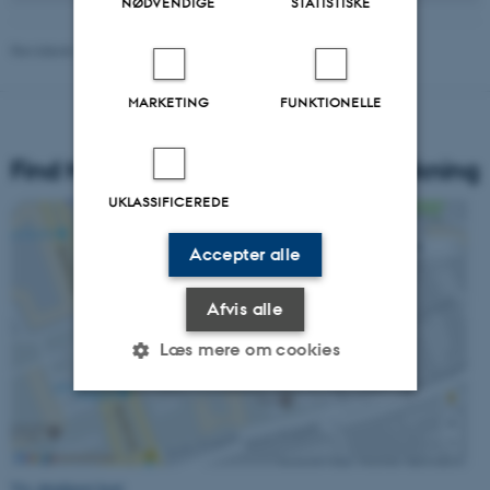
NØDVENDIGE
STATISTISKE
Revideret 16.04.2026
-
Carsten Henriksen
MARKETING
FUNKTIONELLE
Find Nationalt Center for Skoleforskning
UKLASSIFICEREDE
Accepter alle
Afvis alle
Læs mere om cookies
Nødvendige
Statistiske
Marketing
Funktionelle
Uklassificerede
Vis detaljeret kort