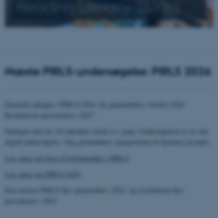
Reading Literacy Study)
Næste PIRLS-undersøgelse: PIRLS 2026
Danmark deltager i PIRLS 2026, der gennemføres i foråret 2026.
Resultaterne præsenteres i 2027.
Dialogen med de 154 udtrukne skoler er i gang. Undersøgelsen er en rent
digital undersøgelse. Dog gennemføres spørgeskema til hjemmet på papir.
Læs mere om brug af hjælpemidler i PIRLS
Læs mere om PIRLS 2026
Den seneste PIRLS blev gennemført i 2021, og resultaterne blev
præsenteret i 2023.