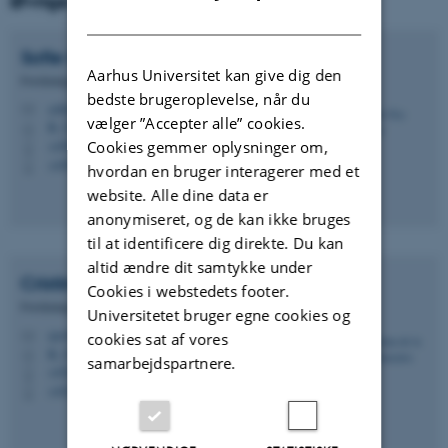
Øvrige medarbejdere
DANISH
Sofie Gry
Bindslev
Aarhus Universitet kan give dig den
Forskningsmedarbejder på IEA-undersøgelserne
bedste brugeroplevelse, når du
sobi@edu.au.dk
M
vælger ”Accepter alle” cookies.
B, 331
H
Cookies gemmer oplysninger om,
+4593522857
P
+4593522857
P
hvordan en bruger interagerer med et
website. Alle dine data er
anonymiseret, og de kan ikke bruges
til at identificere dig direkte. Du kan
altid ændre dit samtykke under
Cristina
de la Villa Gonzalez
Cookies i webstedets footer.
Forskningsmedarbejder
Universitetet bruger egne cookies og
cgo@edu.au.dk
M
cookies sat af vores
B, 333
H
samarbejdspartnere.
+4528992231
P
+4528992231
P