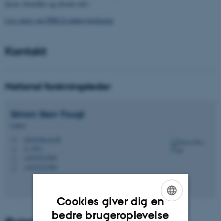
lærer, forældre og eleven selv.
Læs mere om PIRLS-undersøgelserne
Kontakt
National forskningsleder
Simon Skov
Fougt
Lektor
sifo@edu.au.dk
M
A, 301c
H
+4593521980
P
+4593521980
P
Cookies giver dig en
ENGLISH
bedre brugeroplevelse