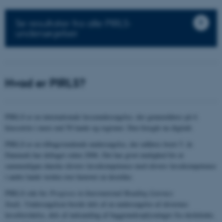
Se resultater fra alle PIRLS-
undersøgelser
Hvad er PIRLS?
PIRLS er en internationale læseundersøgelse, der gennemføres på 4.
klassetrin i mere end 50 lande og regioner. Den foregår nu digitalt.
PIRLS er en tilbagevendende undersøgelse, der udføres hvert 5. år.
Danmark har deltaget siden 2006. Det har givet mulighed for at
sammenligne danske elevers læsekompetence med elevers læsekompetence
i andre lande verden over henover en årrække.
PIRLS står for
Progress in International Reading Literacy
Study
. Undersøgelsen består dels af en undersøgelse af elevernes
læseforståelse, dels af indsamling af baggrundsoplysninger fra skoleleder,