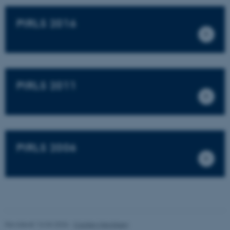
PIRLS 2016
PIRLS 2011
PIRLS 2006
Revideret 16.04.2026
-
Carsten Henriksen