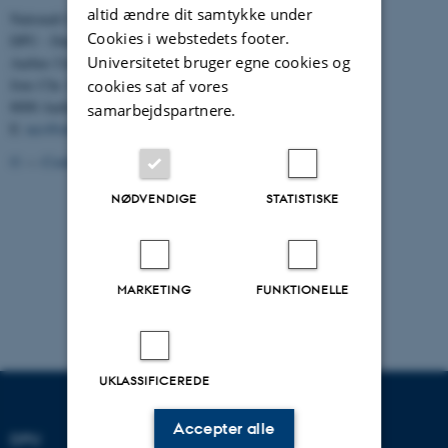
altid ændre dit samtykke under
Nationalt Center for Skoleforskning
Cookies i webstedets footer.
DPU - Danmarks institut for Pædagogik og Uddannelse
Universitetet bruger egne cookies og
Aarhus Universitet
Jens Chr. Skous Vej 4
cookies sat af vores
8000 Aarhus C
samarbejdspartnere.
E:
ncs@edu.au.dk
©
—
Cookies på au.dk
Privatlivspolitik
NØDVENDIGE
STATISTISKE
MARKETING
FUNKTIONELLE
UKLASSIFICEREDE
Accepter alle
DPU