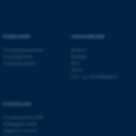
Navn
Udbyder / Domæne
be_typo_user
TYPO3 Association
.au.dk
FORSKNING
UDDANNELSER
Forskningsprogrammer
Bachelor
fe_typo_user
Typo3 Association
Forskningscentre
Kandidat
.au.dk
Forskningsenheder
Ph.d.
Master
Efter- og videreuddannelse
FORMIDLING
Få nyhedsmail fra DPU
Pædagogisk indblik
Magasinet Asterisk