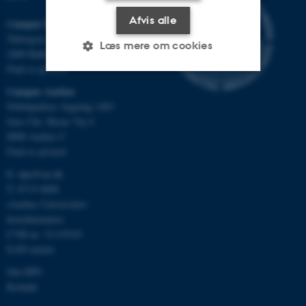
Afvis alle
Campus Emdrup i København
Tuborgvej 164
Læs mere om cookies
2400 København NV
Find os på kort
Campus Aarhus
Nødvendige
Statistiske
Marketing
Nobelparken, bygning 1483
Jens Chr. Skous Vej 4
Funktionelle
Uklassificerede
8000 Aarhus C
Find os på kort
E:
dpu@au.dk
Nødvendige cookies hjælper
T: 8715 0000
med at gøre hjemmesiden
(Aarhus Universitets
brugbar ved at aktivere nogle
hovednummer)
grundlæggende funktioner
CVR-nr: 31119103
som navigation mm.
EAN-numre
Hjemmesiden kan ikke
Om DPU
fungerer uden disse cookies.
Kontakt