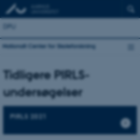
DPU
Nationalt Center for Skoleforskning
Tidligere PIRLS-
undersøgelser
PIRLS 2021