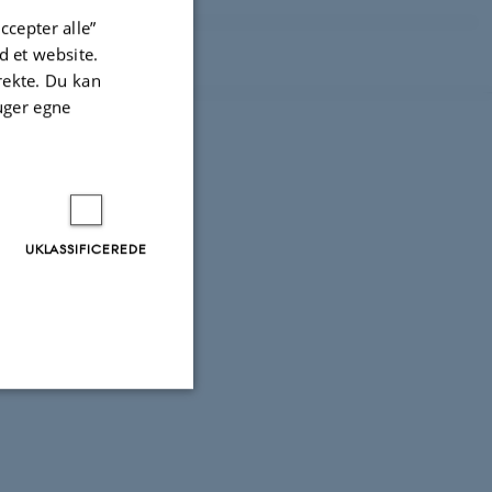
ccepter alle”
 et website.
irekte. Du kan
uger egne
UKLASSIFICEREDE
Uklassificerede