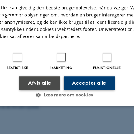
itet kan give dig den bedste brugeroplevelse, når du vælger ”A
.2026
-
Carsten Henriksen
es gemmer oplysninger om, hvordan en bruger interagerer med
er anonymiseret, og de kan ikke bruges til at identificere dig d
t samtykke under Cookies i webstedets footer. Universitetet br
kies sat af vores samarbejdspartnere.
 for Skoleforskning
institut for Pædagogik og
STATISTISKE
MARKETING
FUNKTIONELLE
et
Afvis alle
Accepter alle
Vej 4
Læs mere om cookies
dk
 au.dk
Privatlivspolitik
Statistiske
Marketing
Funktionelle