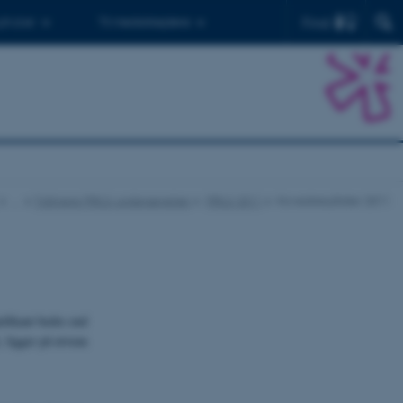
Find
 ph.d.er
Til medarbejdere
…
Tidligere PIRLS-undersøgelser
PIRLS 2011
Hovedresultater 2011
ifikant bedre end
 ligger på niveau