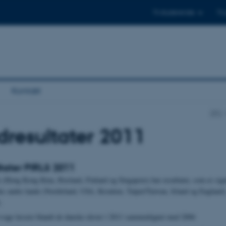
Til studerende
Til
Kontakt
DPU
resultater 2011
tater PIRLS 2011
e (Hong Kong Kina, Rusland, Finland og Singapore) har resultater, som er sign
ks andre lande (Nordirland, USA, Kroatien, Taipei/Taiwan, Irland og England),
.
svage læsere blandt de danske elever i 2011 sammenlignet med 2006