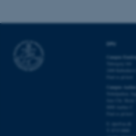
Nødvendige cooki
grundlæggende fu
cookies.
DPU
Navn
Campus Emdru
be_typo_user
Tuborgvej 164
2400 Københav
Find os på kort
fe_typo_user
Campus Aarhu
Nobelparken, by
Jens Chr. Skous 
8000 Aarhus C
Find os på kort
E:
dpu@au.dk
T: 8715 0000
ASP.NET_SessionId