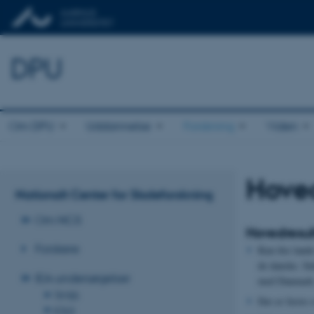
DPU
Om DPU
Uddannelse
Forskning
Viden
Hoved
Nationalt Center for Skoleforskning
Om NCS
Hovedresul
Forskere
Kun fire land
de danske. Se
IEA-undersøgelser
med Danmark
TIMSS
Der er færre 
ICILS