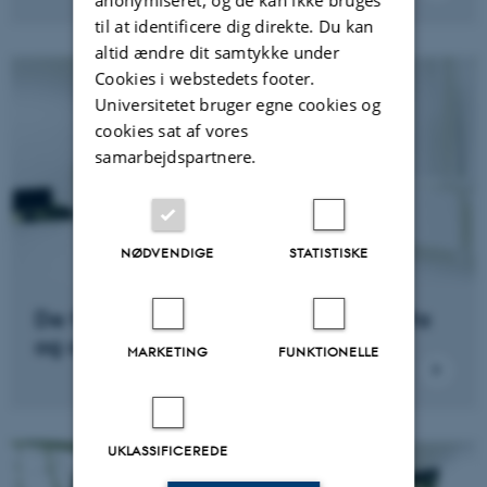
anonymiseret, og de kan ikke bruges
til at identificere dig direkte. Du kan
altid ændre dit samtykke under
Cookies i webstedets footer.
Universitetet bruger egne cookies og
cookies sat af vores
samarbejdspartnere.
NØDVENDIGE
STATISTISKE
De frie valg i undervisningen er alfa
og omega
MARKETING
FUNKTIONELLE
UKLASSIFICEREDE