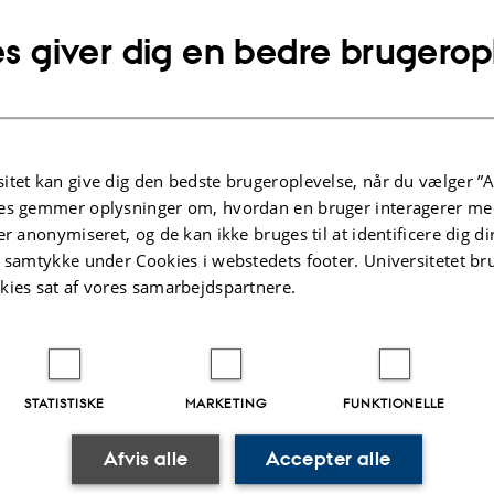
s giver dig en bedre brugerop
itet kan give dig den bedste brugeroplevelse, når du vælger ”A
es gemmer oplysninger om, hvordan en bruger interagerer med
er anonymiseret, og de kan ikke bruges til at identificere dig d
t samtykke under Cookies i webstedets footer. Universitetet br
kies sat af vores samarbejdspartnere.
STATISTISKE
MARKETING
FUNKTIONELLE
Afvis alle
Accepter alle