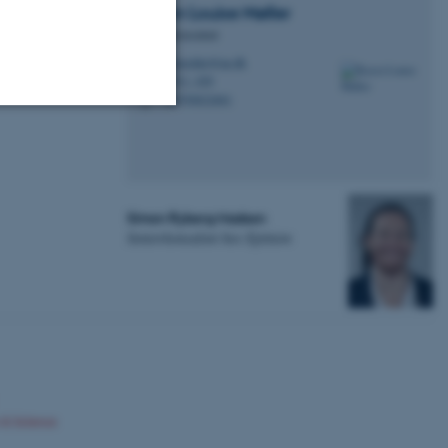
Karen Louise
Møller
Specialkonsulent
klmoeller@au.dk
M
1911, 420
H
+4550822681
P
Uklassificerede
Simon Ryberg Madsen
ere nogle
Seniorkonsulent hos Epinion
rer uden disse
 vores CMS-udbyder,
identificere en backend-
bruger er logget ind i