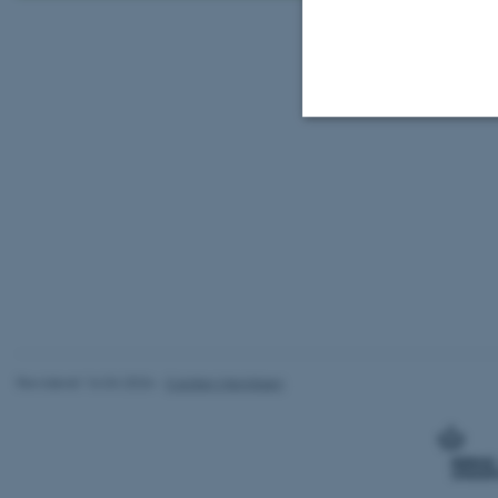
Nødvendige
Nødvendige cooki
grundlæggende fu
cookies.
Revideret 16.04.2026
-
Carsten Henriksen
Navn
be_typo_user