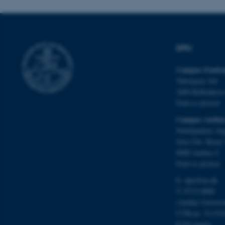
fe_typo_user
DPU
Campus Emdru
Tuborgvej 164
2400 Københav
ASP.NET_SessionId
Find os på kort
Campus Aarhu
JSESSIONID
Nobelparken, by
Jens Chr. Skous 
8000 Aarhus C
ARRAffinity
Find os på kort
E:
dpu@au.dk
T: 8715 0000
esctx
(Aarhus Univers
CVR-nr: 311191
fpc
EAN-numre