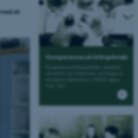
 med at
Kompetenceudviklingsforløb
Kompetenceudviklingsforløb i didaktisk
anvendelse og refleksioner ved brugen af
interaktive laboratorier i STEM-fagene,
forår 2022