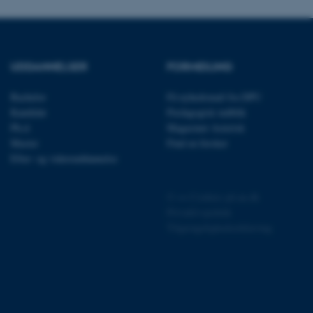
rbundet med Typo3-
emet. Det bruges generelt
ntifikator for at gøre det
præferencer, men i mange
 ikke nødvendigt, da det
lt af platformen, skønt
UDDANNELSER
FORMIDLING
webstedsadministratorer. I
dstillet til at blive
en browsersession. Det
Bachelor
Få nyhedsmail fra DPU
entifikator i stedet for
Kandidat
Pædagogisk indblik
Ph.d.
Magasinet Asterisk
ose platform session
emmesider, som er skrevet
Master
Find en forsker
gi. Den bruges af serveren
Efter- og videreuddannelse
onym brugersession.
session cookie, brugt af
Bruges normalt til at
©
—
Cookies på au.dk
ugersession af serveren.
Privatlivspolitik
ebsites run on the Windows
Tilgængelighedserklæring
is used for load balancing
 page requests are routed
y browsing session.
crosoft to securely verify
crosoft to securely verify