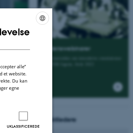
levelse
ENGLISH
DANISH
Videnswebinarer
Webinarrække om interaktive simulationer
i STEM-fagene, forår 2022
ccepter alle”
 et website.
irekte. Du kan
uger egne
Projektledere
UKLASSIFICEREDE