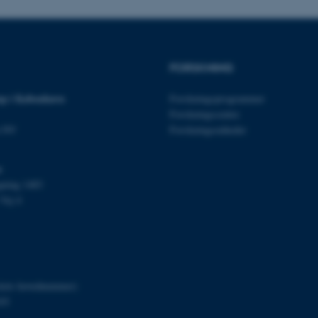
30
Dette cookienavn er fo
Typo3 Association
minutter
webindholdsstyringssyst
.au.dk
som en brugersessionside
muligt at gemme bruger
tilfælde er det muligvis
kan indstilles ved defau
FORSKNING
dette kan forhindres af 
de fleste tilfælde er det in
ødelagt i slutningen af 
p i København
Forskningsprogrammer
indeholder en tilfældig id
specifikke brugerdata.
Forskningscentre
n NV
Forskningsenheder
Session
Denne cookie er en purp
Microsoft Corporation
cookie, der bruges af hj
.au.dk
i Microsoft .net- teknolo
til at opretholde en an
s
Session
Generel formål platform 
Oracle Corporation
gning 1483
websteder skrevet i JSP. 
.au.dk
Vej 4
opretholde en anonym br
Session
This cookie is set by w
Microsoft Corporation
Azure cloud platform. It 
.mitstudie.au.dk
to make sure the visitor
to the same server in an
Session
This cookie is used by Mi
Microsoft Corporation
your login information
.login.microsoftonline.com
itets hovednummer)
03
4 uger 2
This cookie is used by Mi
Microsoft Corporation
dage
your login information
login.microsoftonline.com