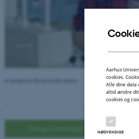
Cookie
Aarhus Univers
cookies. Cooki
Se eksemplet fra Biologi på Herredsåsen
Alle dine data 
altid ændre di
cookies og coo
Tilbage til eksempler fra praksis
NØDVENDIGE