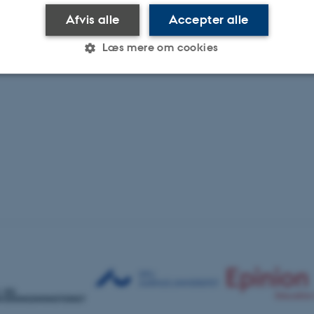
Afvis alle
Accepter alle
Læs mere om cookies
Statistiske
Marketing
Funktionelle
es hjælper med at gøre hjemmesiden brugbar ved at aktiv
nktioner som navigation mm. Hjemmesiden kan ikke funge
Udbyder / Domæne
Udløb
Beskrivelse
30
Denne cookie sættes af
TYPO3 Association
minutter
TYPO3, og bruges til at 
.au.dk
session, når en backend-
TYPO3 eller Frontend.