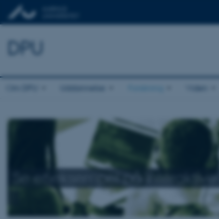
DPU
Om DPU
Uddannelse
Forskning
Viden
Se et eksempel på interaktive 