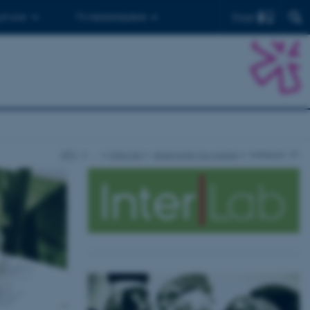
Find
 ph.d.er
Til medarbejdere
DPU
…
InterLab
eksempler fra praksis
indlægnr. 01