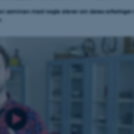
sen sammen med nogle elever om deres erfaringer
n