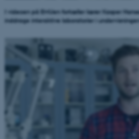
I videoen på EMUen fortæller lærer Kasper Han
inddrage interaktive laboratorier i undervisninge