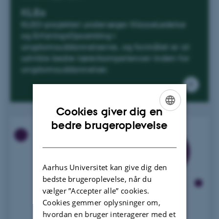
KLEo
KLEO-projektet undersøger KlasseLedelse
og ErfaringsOpsamling i
ungdomsuddannelserne, og formålet er at
udvikle bedre lærerkompetencer inden for
ungdomsuddannelser.
Cookies giver dig en
ENGLISH
bedre brugeroplevelse
DANISH
Aarhus Universitet kan give dig den
bedste brugeroplevelse, når du
vælger ”Accepter alle” cookies.
Cookies gemmer oplysninger om,
hvordan en bruger interagerer med et