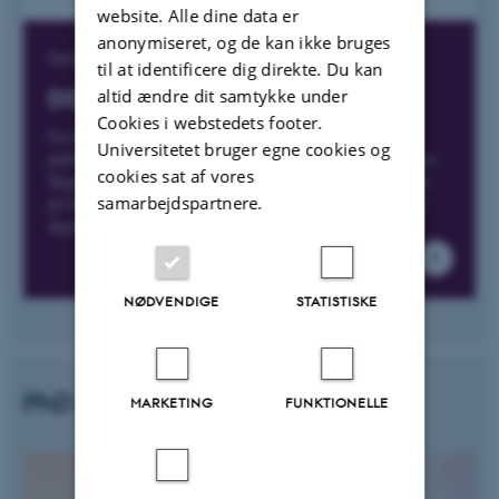
website. Alle dine data er
anonymiseret, og de kan ikke bruges
Forskningsprojekt
til at identificere dig direkte. Du kan
DiDAK
altid ændre dit samtykke under
Cookies i webstedets footer.
Forskningsdelen af DiDaK-projekt udgiver tre
Universitetet bruger egne cookies og
publikationer i forbindelse med afslutningen på projektet
cookies sat af vores
Digital Dannelse og Kompetenceudvikling (DiDaK), der
samarbejdspartnere.
på forskellige planer bidrager til skolernes arbejde med
digitale kompetencer.
NØDVENDIGE
STATISTISKE
PhD projekter
MARKETING
FUNKTIONELLE