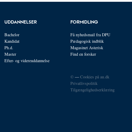
UDDANNELSER
FORMIDLING
Bachelor
Få nyhedsmail fra DPU
Kandidat
Pædagogisk indblik
Ph.d.
Magasinet Asterisk
Master
Find en forsker
Efter- og videreuddannelse
©
—
Cookies på au.dk
Privatlivspolitik
Tilgængelighedserklæring