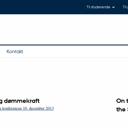
Til studerende
Til
Kontakt
og dømmekraft
On t
ra konferencen 10. december 2013
the 