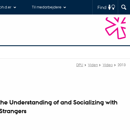
Find
 ph.d.er
Til medarbejdere
DPU
Viden
Video
2013
he Understanding of and Socializing with
Strangers