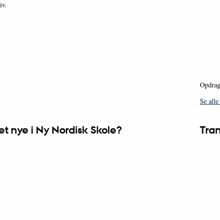
iv.
Opdrage
Se alle
et nye i Ny Nordisk Skole?
Tran