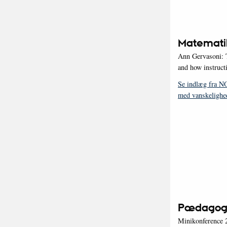
Matematik
Ann Gervasoni: Th
and how instruct
Se indlæg fra N
med vanskelighe
Pædagogi
Minikonference 2