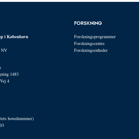
FORSKNING
p i København
Forskningsprogrammer
Forskningscentre
n NV
Forskningsenheder
s
gning 1483
Vej 4
itets hovednummer)
03