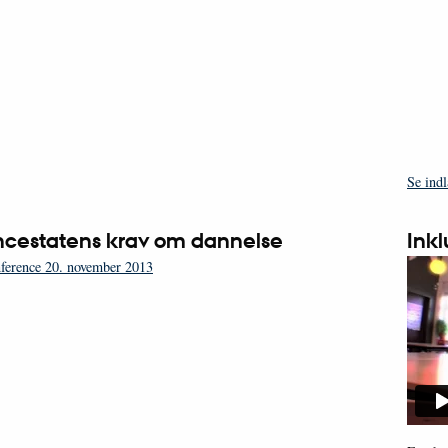
Se ind
ncestatens krav om dannelse
Ink
nference 20. november 2013