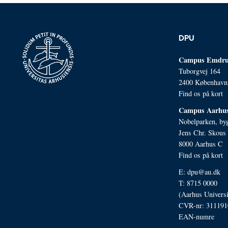
DPU
Campus Emdru
Tuborgvej 164
2400 Københav
Find os på kort
Campus Aarhu
Nobelparken, by
Jens Chr. Skous 
8000 Aarhus C
Find os på kort
E:
dpu@au.dk
T: 8715 0000
(Aarhus Univers
CVR-nr: 311191
EAN-numre