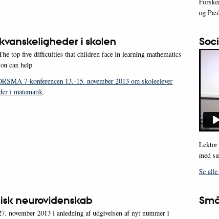
Forske
og Pæd
vanskeligheder i skolen
Soci
e top five difficulties that children face in learning mathematics
ion can help
ORSMA 7-konferencen 13.-15. november 2013 om skoleelever
der i matematik
.
Lektor
med sæ
Se all
sk neurovidenskab
Små 
7. november 2013 i anledning af udgivelsen af nyt nummer i