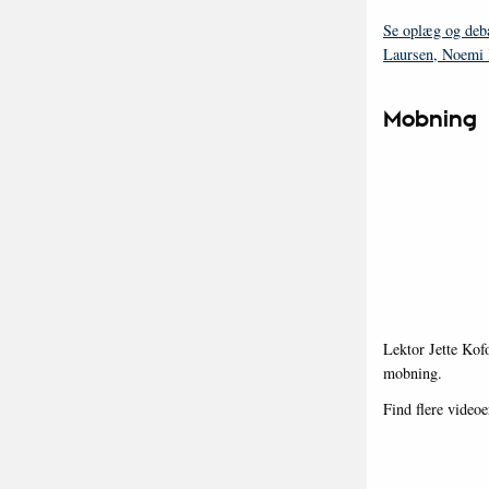
Se oplæg og deb
Laursen, Noemi 
Mobning
Lektor Jette Kof
mobning.
Find flere video