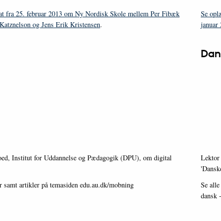
at fra 25. februar 2013 om Ny Nordisk Skole mellem Per Fibæk
Se opl
Katznelson og Jens Erik Kristensen
.
januar
Dans
oed, Institut for Uddannelse og Pædagogik (DPU), om digital
Lektor
'Danskd
er samt artikler på temasiden edu.au.dk/mobning
Se alle
dansk 