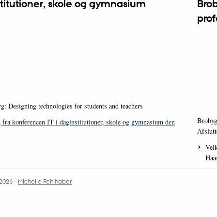
nstitutioner, skole og gymnasium
Brob
pro
rg: Designing technologies for students and teachers
Brobyg
g fra konferencen IT i daginstitutioner, skole og gymnasium den
Afslutt
Velk
Haas
.2026
-
Michelle Fehlhaber