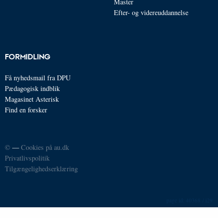
Master
Efter- og videreuddannelse
FORMIDLING
Få nyhedsmail fra DPU
Pædagogisk indblik
Magasinet Asterisk
Find en forsker
©
—
Cookies på au.dk
Privatlivspolitik
Tilgængelighedserklæring
40368 / i29