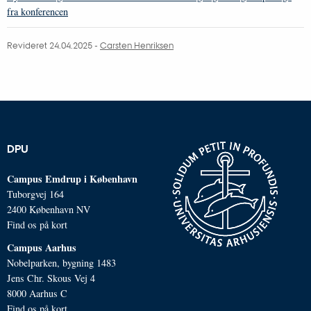
fra konferencen
Revideret 24.04.2025
-
Carsten Henriksen
DPU
Campus Emdrup i København
Tuborgvej 164
2400 København NV
Find os på kort
Campus Aarhus
Nobelparken, bygning 1483
Jens Chr. Skous Vej 4
8000 Aarhus C
Find os på kort