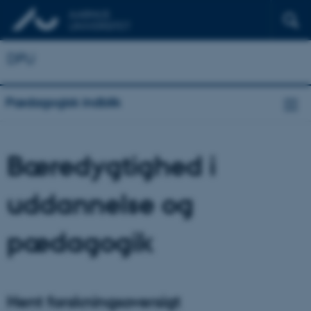
DPU
Pædagogisk indblik
Bæredygtighed i
uddannelse og
pædagogik
Hent forskningsoversigt