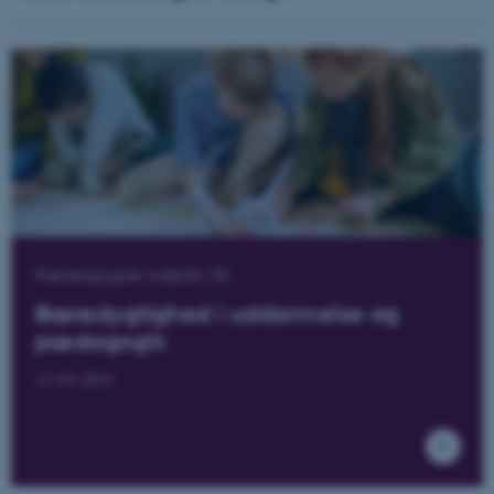
Pædagogisk indblik 25
Bæredygtighed i uddannelse og
pædagogik
11-09-2024