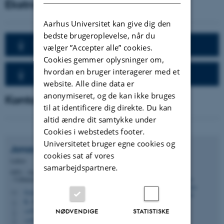
Ekstra materiale
Aarhus Universitet kan give dig den
bedste brugeroplevelse, når du
Inkluderede studier
vælger ”Accepter alle” cookies.
Cookies gemmer oplysninger om,
hvordan en bruger interagerer med et
Protokol
website. Alle dine data er
anonymiseret, og de kan ikke bruges
Kontakt
til at identificere dig direkte. Du kan
altid ændre dit samtykke under
Cookies i webstedets footer.
Universitetet bruger egne cookies og
Jonas Andreasen
Lysgaard
cookies sat af vores
Lektor
samarbejdspartnere.
DPU - Danmarks institut for Pædagogik og Uddannelse
- Uddannelsesvidenskab, Emdrup
lysgaard@edu.au.dk
M
B, 306
H
+4593508101
NØDVENDIGE
STATISTISKE
P
+4593508101
P