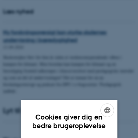
Læs nyhed
Ny forskningsoversigt kan styrke skolernes
undervisning i bæredygtighed
11-09-2024
Skolestrejker blev for fem år siden et verdensomspændende våben i
kampen for klimaet. Men hvordan kan kampen for klimaet og en
bæredygtig fremtid udkæmpes i klasseværelset med pædagogiske metoder
og som en del af undervisningen? Det er temaet for en ny
forskningsoversigt og podcast fra DPU i e-bogsserien ’Pædagogisk
indblik’.
Lyt til podcast
Cookies giver dig en
ENGLISH
bedre brugeroplevelse
DANISH