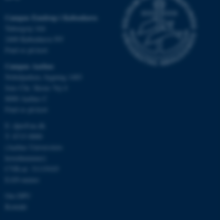
Campus Emdrup i København
Nødvendige cookies hjælper
Tuborgvej 164
med at gøre hjemmesiden
2400 København NV
brugbar ved at aktivere nogle
Find os på kort
grundlæggende funktioner
Campus Aarhus
som navigation mm.
Nobelparken, bygning 1483
Hjemmesiden kan ikke
Jens Chr. Skous Vej 4
fungerer uden disse cookies.
8000 Aarhus C
Find os på kort
E:
dpu@au.dk
Navn
Udbyder / Domæne
T: 8715 0000
(Aarhus Universitets
be_typo_user
TYPO3 Association
.au.dk
hovednummer)
CVR-nr: 31119103
EAN-numre
Om DPU
fe_typo_user
Typo3 Association
.au.dk
Kontakt