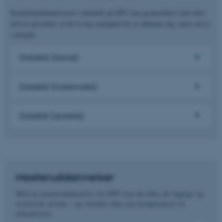
Kandidatuddannelserne i didaktik på DPU kan gennemføres helt eller
delvist på deltid, så du fx har mulighed for at uddanne dig, mens du er
i arbejde.
Didaktik (dansk)
Didaktik (matematik)
Didaktik (æstetik)
Masteruddannelser
Med en masteruddannelse fra DPU kan du løfte dit faglige og
teoretiske niveau – og overføre dine nye kompetencer til
arbejdslivet.