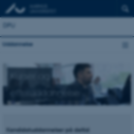
DPU
Uddannelse
Kurser og
efteruddannelse
Kandidatuddannelser på deltid