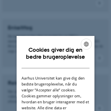
Enkeltfag
Du kan tage et fag eller et modul fra en DPU's
masteruddannelser som selvstændigt efteruddannelsesforløb.
Hvis du senere ønsker at tage en hel masteruddannelse, kan du
Cookies giver dig en
søge om at få merit for det fag, du har gennemført.
ENGLISH
bedre brugeroplevelse
DANISH
Aarhus Universitet kan give dig den
Rekvirerede kurser
bedste brugeroplevelse, når du
vælger ”Accepter alle” cookies.
Har jeres organisation brug for at blive opdateret med ny
Cookies gemmer oplysninger om,
viden inden for jeres faglige felt? Så kan I rekvirere et
efteruddannelseskursus til jeres medarbejdere.
hvordan en bruger interagerer med et
website. Alle dine data er