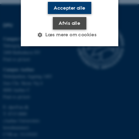
Accepter alle
Afvis alle
DPU
Læs mere om cookies
Campus Emdrup i København
Tuborgvej 164
2400 København NV
Nødvendige
Statistiske
Marketing
Find os på kort
Campus Aarhus
Funktionelle
Uklassificerede
Nobelparken, bygning 1483
Jens Chr. Skous Vej 4
8000 Aarhus C
Nødvendige cookies hjælper
Find os på kort
med at gøre hjemmesiden
E:
dpu@au.dk
brugbar ved at aktivere nogle
T: 8715 0000
grundlæggende funktioner
(Aarhus Universitets
som navigation mm.
hovednummer)
Hjemmesiden kan ikke
CVR-nr: 31119103