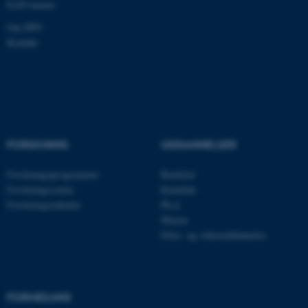
fungerer uden disse cookies.
EAN-numre
Om DPU
Kontakt
Navn
Udbyder / Domæne
be_typo_user
TYPO3 Association
.au.dk
FORSKNING
UDDANNELSER
fe_typo_user
Typo3 Association
.au.dk
Forskningsprogrammer
Bachelor
Forskningscentre
Kandidat
Forskningsenheder
Ph.d.
Master
Efter- og videreuddannelse
FORMIDLING