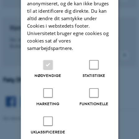
anonymiseret, og de kan ikke bruges
til at identificere dig direkte. Du kan
altid ændre dit samtykke under
Cookies i webstedets footer.
Kontakt
Universitetet bruger egne cookies og
Har du spørgsmål til kurser og efteruddannelse på DPU?
cookies sat af vores
Kontakt os på
evu.arts@au.dk
.
samarbejdspartnere.
NØDVENDIGE
STATISTISKE
Følg DPU
MARKETING
FUNKTIONELLE
Revideret 16.04.2026
-
EVU Arts
UKLASSIFICEREDE