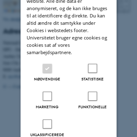
website. Alle dine data er
anonymiseret, og de kan ikke bruges
til at identificere dig direkte. Du kan
Vis detaljeret kort
altid ændre dit samtykke under
Adresse
Cookies i webstedets footer.
Universitetet bruger egne cookies og
Nationalt Center for Skoleforskning
cookies sat af vores
DPU - Danmarks institut for Pædagogik og Uddannelse
samarbejdspartnere.
Aarhus Universitet
Jens Chr. Skous Vej 4
8000 Aarhus C
E:
ncs@edu.au.dk
NØDVENDIGE
STATISTISKE
©
—
Cookies på au.dk
Privatlivspolitik
MARKETING
FUNKTIONELLE
UKLASSIFICEREDE