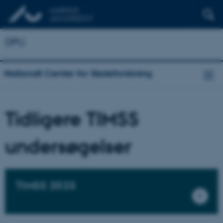
DPU
Nationalt Center for Skoleforskning
Tidligere TIMSS
undersøgelser
TIMSS 2023