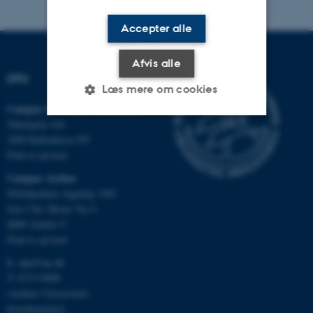
Accepter alle
Afvis alle
DPU
Læs mere om cookies
Campus Emdrup i København
Tuborgvej 164
2400 København NV
Nødvendige
Statistiske
Marketing
Find os på kort
Funktionelle
Uklassificerede
Campus Aarhus
Nobelparken, bygning 1483
Jens Chr. Skous Vej 4
8000 Aarhus C
Nødvendige cookies hjælper
Find os på kort
med at gøre hjemmesiden
brugbar ved at aktivere nogle
E:
dpu@au.dk
grundlæggende funktioner
T: 8715 0000
(Aarhus Universitets
som navigation mm.
hovednummer)
Hjemmesiden kan ikke