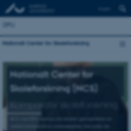
English
DPU
Nationalt Center for Skoleforskning
Nationalt Center for
Skoleforskning (NCS)
Komparativ skoleforskning
NCS ved DPU, Aarhus Universitet gennemfører en
række komparative undersøgelser, herunder de