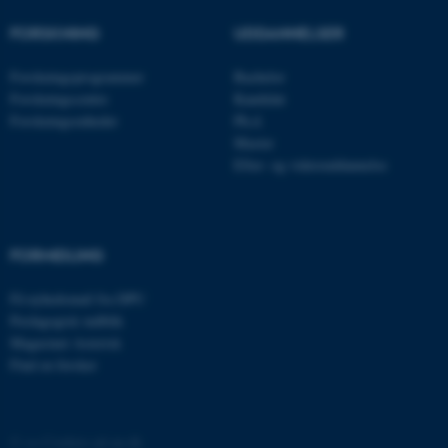
FORSKNING
UDDANNELSER
esctx
Microsoft Corporation
Forskningsprogrammer
Bachelor
.login.microsoftonline.com
Forskningscentre
Kandidat
Forskningsenheder
Ph.d.
fpc
Microsoft Corporation
login.microsoftonline.com
Master
Efter- og videreuddannelse
__cf_bm
Cloudflare Inc.
.pure.au.dk
FORMIDLING
__cf_bm
Cloudflare Inc.
.linkedin.com
Få nyhedsmail fra DPU
Pædagogisk indblik
Magasinet Asterisk
Find en forsker
__cf_bm
Cloudflare Inc.
.twitter.com
©
—
Cookies på au.dk