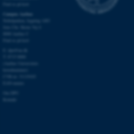
Find os på kort
Campus Aarhus
Nobelparken, bygning 1483
Jens Chr. Skous Vej 4
8000 Aarhus C
Find os på kort
E:
dpu@au.dk
ASP.NET_SessionId
Microsoft Corporation
T: 8715 0000
.au.dk
(Aarhus Universitets
hovednummer)
CVR-nr: 31119103
EAN-numre
JSESSIONID
Oracle Corporation
Om DPU
.au.dk
Kontakt
ARRAffinity
Microsoft Corporation
.mitstudie.au.dk