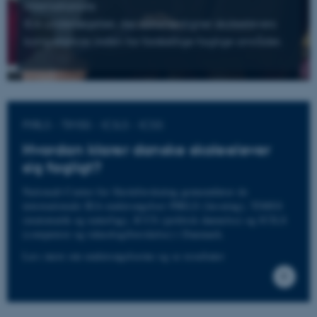
internationale
IEA-undersøgelser, der sammenligner skoleelevers
kompetencer inden for forskellige faglige områder.
PIRLS - TIMSS - ICILS - ICSS
Hvordan klarer danske skoleelever
sig fagligt?
Nationalt Center for Skoleforskning gennemfører de
internationale IEA-undersøgelser PIRLS (læsning), TIMSS
(matematik og naturfag), ICCS (politisk dannelse) og ICILS
(computere og teknologiforståelse) i Danmark.
Læs mere om undersøgelserne og se resultater