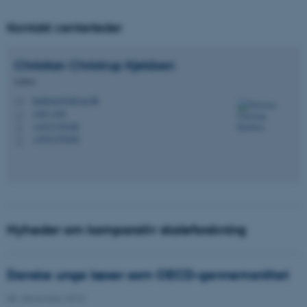
Kontakt centerleder
Christian Christrup
Kjeldsen
Lektor
kjeldsen@edu.au.dk
M
1483, 620
H
+4551370188
P
+4551370188
P
Nyheder om komparativ skoleforskning
Danske unge læser som OECD-gennemsnittet
08. december 2010
-