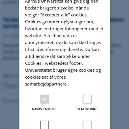
Aarhus Universitet kan give dig den
systems around the world need to put multicultural…
bedste brugeroplevelse, når du
vælger ”Accepter alle” cookies.
Verdens førende uddannelsesalliance etablerer
Cookies gemmer oplysninger om,
sekretariat på DPU, Aarhus Universitet
hvordan en bruger interagerer med et
website. Alle dine data er
08. oktober 2010
-
anonymiseret, og de kan ikke bruges
Danmarks Pædagogiske Universitetsskole, Aarhus Universitet, er blevet
til at identificere dig direkte. Du kan
udpeget til at være sekretariat for International Alliance of Leading
altid ændre dit samtykke under
Education Institutes (IALEI). Det blev besluttet, da dekaner…
Cookies i webstedets footer.
Universitetet bruger egne cookies og
Side 11 af 12
cookies sat af vores
samarbejdspartnere.
11
Forrige
1
…
10
12
Næste
Revideret 16.04.2026
-
Carsten Henriksen
NØDVENDIGE
STATISTISKE