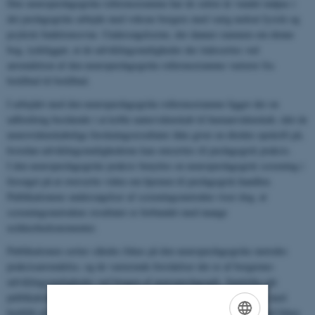
Den neuropædagogiske referenceramme har de sidste år vundet indpas i
det pædagogiske arbejde med voksne borgere med varig nedsat fysisk og
psykisk funktionsevne. Undersøgelserne, der danner rammen om denne
bog, tydeliggør, at de udviklingsmuligheder der italesættes ved
anvendelsen af den neuropædagogiske referenceramme varierer fra
botilbud til botilbud.
I arbejdet med den neuropædagogiske referenceramme ligger der en
udfordring bestående i at koble naturvidenskab til humanvidenskab, idet de
neurovidenskabelige forskningsresultater ikke giver en direkte opskrift på,
hvordan udviklingsmulighederne kan omsættes til pædagogisk praksis.
I den neuropædagogiske praksis benyttes en neuropædagogisk screening i
forsøget på at oversætte viden om hjernen til pædagogisk handlen.
Publikationens undersøgelser af screeningsmetoden viser dog, at
screeningsmetodens resultater er forbundet med mange
usikkerhedsmomenter.
Publikationen sætter således fokus på den neuropædagogiske metodes
praksisanvendelse, og de varierende forståelser der er af borgernes
udviklingsmuligheder ved brugen af neuropædagogik. Samtidig går
publikationen tæt på de neurovidenskabelige forskningsresultater med
henblik på at undersøge, i hvilken retning forskningsresultater med fokus