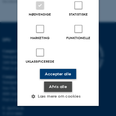
Revideret 08.12.2022
-
Knud Holt Nielsen
NØDVENDIGE
STATISTISKE
MARKETING
FUNKTIONELLE
DPU
Campus Emdrup i København
Tuborgvej 164
UKLASSIFICEREDE
2400 København NV
Find os på kort
Accepter alle
Campus Aarhus
Nobelparken, bygning 1483
Afvis alle
Jens Chr. Skous Vej 4
8000 Aarhus C
Læs mere om cookies
Find os på kort
E:
dpu@au.dk
T: 8715 0000
Nødvendige
Statistiske
Marketing