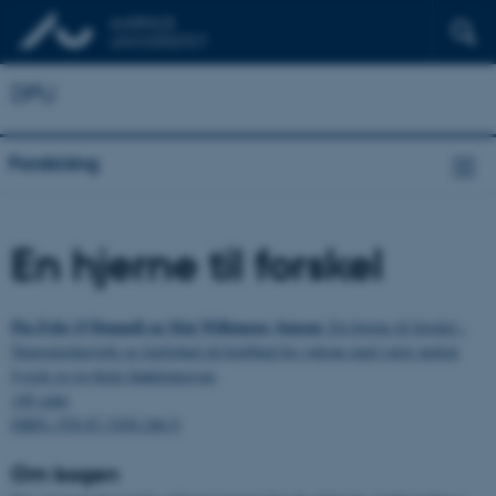
DPU
Forskning
En hjerne til forskel
Pia Friis O’Donnell og Maj Willemoes Jensen:
En hjerne til forskel
-
Neuropædagogik og faglighed på botilbud for voksne med varig nedsat
fysisk og psykisk funktionsevne
149 sider
ISBN: 978-87-7430-246-9
Om bogen