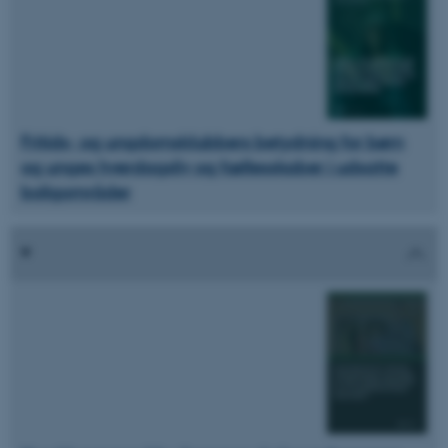
Fritids- og ungdomsklubbers betydning for børn
og unges hverdagsliv og fællesskaber i udsatte
boligområder