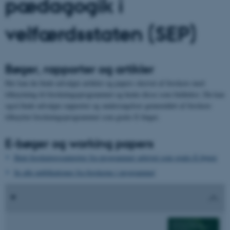
pædagogik i
velfærdsstaten (SEP)
Bøger, rapporter og artikler
Her kan du finde udvalgte artikler og papers skrevet af forskere med
tilknytning til forskningsprogrammet og hente disse som fuldtekst. Du kan
også finde udvalgte rapporter og undersøgelser gennemført af forskere
tilknyttet forskningsprogrammet som gratis E-bøger.
E-bøger og working papers
Hent forskningsrapporter fra programmet udgivet som gratis E-bøger
Se alle publikationer fra forskerne i programmet