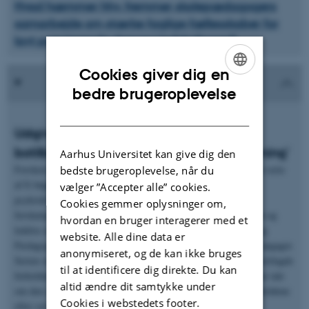
Hvad hæmmer hhv. fremmer skolepædagogers
samarbejde om stærke faglige fællesskaber for
lavt præsterende drenge i indskolingen?
Cookies giver dig en
ENGLISH
bedre brugeroplevelse
DANISH
Udgivelsesserien 'Socialpædagogik og
botilbud for voksne med udviklingshæmning'
Aarhus Universitet kan give dig den
Forskere tilknyttet SSIP-programmet har siden 2009 udgivet en serie
bedste brugeroplevelse, når du
af E-bøger. 'Socialpædagogisk faglighed og voksne med
vælger ”Accepter alle” cookies.
psykisk/fysisk handicap' er en udgivelsesserie under
Cookies gemmer oplysninger om,
forskningsprogrammet ’Social‐ og specialpædagogik, inklusion og
hvordan en bruger interagerer med et
ledelse af organisationer’ (SILO) ved Institut for Uddannelse og
website. Alle dine data er
Pædagogik (DPU), Aarhus Universitet. Serieredaktør: Søren Langager.
anonymiseret, og de kan ikke bruges
Serien startede i 2009 med en udgivelse af fem rapporter, der kortlagde
til at identificere dig direkte. Du kan
forholdene på bosteder for voksne udviklingshæmmede. Der var tale
altid ændre dit samtykke under
om den største samlede forskningsbaserede kortlægning af forholdene
Cookies i webstedets footer.
efter servicelovens vedtagelse i 1998.