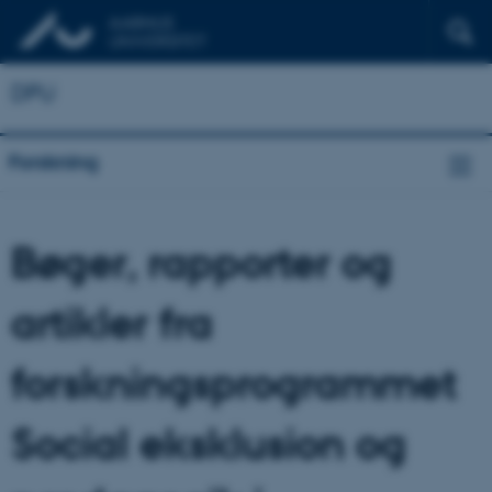
DPU
Forskning
Bøger, rapporter og
artikler fra
forskningsprogrammet
Social eksklusion og