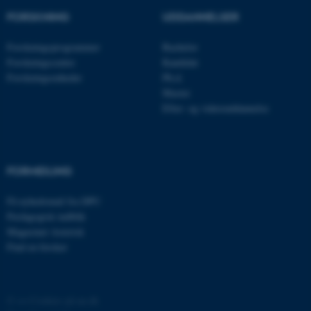
FORSKNING
UDDANNELSER
Forskningsprogrammer
Bachelor
JSESSIONID
Oracle Corporation
.au.dk
Forskningscentre
Kandidat
Forskningsenheder
Ph.d.
Master
Efter- og videreuddannelse
AWSALBTGCORS
Amazon Web Services, Inc.
airtable.com
FORMIDLING
CFTOKEN
Adobe Inc.
Få nyhedsmail fra DPU
eddiprod.au.dk
Pædagogisk indblik
Magasinet Asterisk
Find en forsker
©
—
Cookies på au.dk