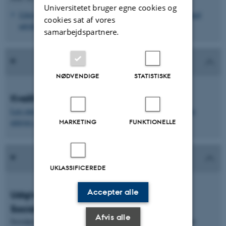
Universitetet bruger egne cookies og
Udgivelsesserien 'Socialpædagogik og botilbud for voksne med
cookies sat af vores
udviklingshæmning'
samarbejdspartnere.
NØDVENDIGE
STATISTISKE
KvaliKomBo
Læs mere om KvaliKomBo-projektet og se ”Det ka’ nytte” film
udgivet i perioden 1986-1991
MARKETING
FUNKTIONELLE
UKLASSIFICEREDE
Accepter alle
Udgivelsesserien 'Socialpsykiatri og
Socialpædagogik'
Afvis alle
Socialpsykiatri og Socialpædagogik’ er en udgivelsesserie under