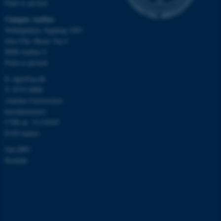
Find os på kort
be_typo_user
TYPO3 Association
Campus Aarhus
.au.dk
Nobelparken, bygning 1483
Jens Chr. Skous Vej 4
8000 Aarhus C
Find os på kort
fe_typo_user
Typo3 Association
.au.dk
E:
dpu@au.dk
T: 8715 0000
(Aarhus Universitets
hovednummer)
CVR-nr: 31119103
EAN-numre
Om DPU
Kontakt
ASP.NET_SessionId
Microsoft Corporation
.au.dk