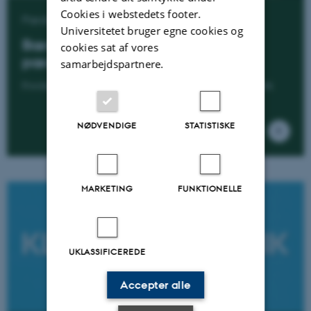
Cookies i webstedets footer.
Pædagogisk indblik 25
Universitetet bruger egne cookies og
Bæredygtighed i uddannelse og
cookies sat af vores
pædagogik
samarbejdspartnere.
Forskningsoversigt og podcast i serien Pædagogisk indblik
NØDVENDIGE
STATISTISKE
MARKETING
FUNKTIONELLE
UKLASSIFICEREDE
Accepter alle