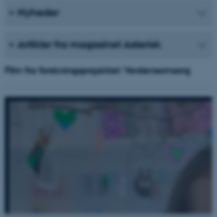
Nyheder
Artikler fra magasinet Asterisk
Film fra forskningsprojektet Verdensomsorg