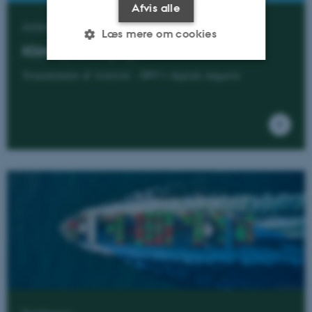
Afvis alle
Asterisk 98
Læs mere om cookies
Klimapædagogik
Temanummer af Asterisk - DPU's digitale magasin
Nødvendige
Statistiske
Marketing
Funktionelle
Uklassificerede
Nødvendige cookies hjælper
med at gøre hjemmesiden
brugbar ved at aktivere nogle
grundlæggende funktioner
som navigation mm.
Hjemmesiden kan ikke
fungerer uden disse cookies.