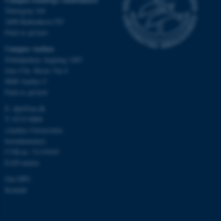
.au.dk
Tuborgvej 164
2400 København NV
Find os på kort
Campus Aarhus
JSESSIONID
Oracle Corporation
.au.dk
Nobelparken, bygning 1483
Jens Chr. Skous Vej 4
8000 Aarhus C
Find os på kort
ARRAffinity
Microsoft Corporation
.mitstudie.au.dk
E:
dpu@au.dk
T: 8715 0000
(Aarhus Universitets
hovednummer)
CVR-nr: 31119103
esctx
Microsoft Corporation
EAN-numre
.login.microsoftonline.com
Om DPU
fpc
Microsoft Corporation
Kontakt
login.microsoftonline.com
__cf_bm
Cloudflare Inc.
.pure.au.dk