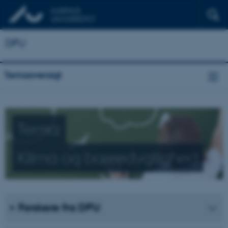
DPU
Temaoversigt
Tema:
Klima og bæredygtighed
Forskere fra DPU