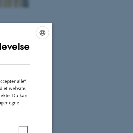
levelse
ENGLISH
DANISH
ccepter alle”
 et website.
irekte. Du kan
uger egne