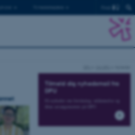
Find
 ph.d.er
Til medarbejdere
DPU
Om DPU
Nyheder
Tilmeld dig nyhedsmail fra
DPU
dannet
Få nyheder om forskning, uddannelse og
åbne arrangementer på DPU