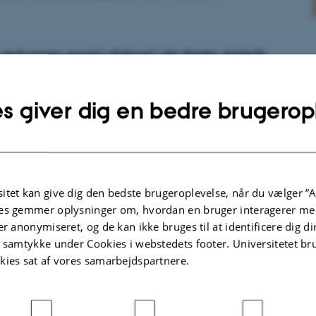
educerer social ulighed i de første skoleår
 skolegang mindsker den sociale ulighed i elevernes faglige niveau i de
s giver dig en bedre brugerop
n og løfter derefter både fagligt stærke og svage elever i et stabilt tempo.
ing fra DPU, Aarhus Universitet.
itet kan give dig den bedste brugeroplevelse, når du vælger ”A
itetets idé
es gemmer oplysninger om, hvordan en bruger interagerer med
000
er anonymiseret, og de kan ikke bruges til at identificere dig d
r ved indvielsen af Danmarks Pædagogiske Universitet den 3. november 2000.
t samtykke under Cookies i webstedets footer. Universitetet br
kies sat af vores samarbejdspartnere.
101
…
99
100