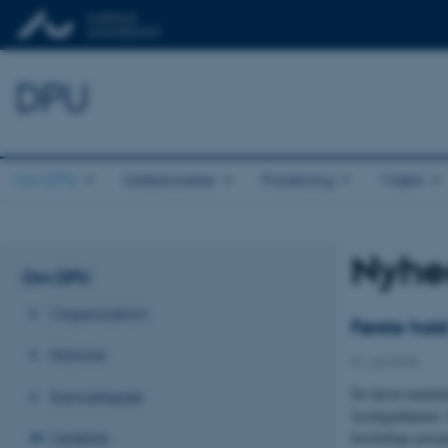
DPU
Om DPU
Uddannelse
Forskning
Viden
Nyhe
Om DPU
Organisation
Første hol
Historie
01. juli 2026
-
De første kandid
Samarbejde
færdiguddannet. 
Ledelse
forskellige persp