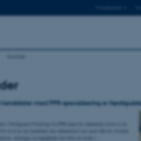
Til studerende
Til
Kontakt
der
d kandidater med PPR-specialisering er færdigud
ater i Pædagogisk Psykologi fra PPR-linjen for uddannede lærere er nu
For en af de nye kandidater har uddannelsen især givet blik for, hvordan
ektiver, erfaringer og fagligheder kan blive en styrke i…