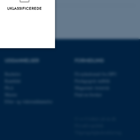
UKLASSIFICEREDE
UDDANNELSER
FORMIDLING
Uklassificerede
Bachelor
Få nyhedsmail fra DPU
Kandidat
Pædagogisk indblik
ere nogle
Ph.d.
Magasinet Asterisk
rer uden disse
Master
Find en forsker
Efter- og videreuddannelse
©
—
Cookies på au.dk
Privatlivspolitik
Tilgængelighedserklæring
 vores CMS-udbyder,