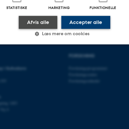
STATISTISKE
MARKETING
FUNKTIONELLE
.2024
-
Carsten Henriksen
Afvis alle
Accepter alle
Læs mere om cookies
FORSKNING
Statistiske
Marketing
Funktionelle
p i København
Forskningsprogrammer
Forskningscentre
es hjælper med at gøre hjemmesiden brugbar ved at aktiv
n NV
Forskningsenheder
nktioner som navigation mm. Hjemmesiden kan ikke funge
s
gning 1483
Vej 4
Udbyder / Domæne
Udløb
Beskrivelse
30
Denne cookie sættes af
TYPO3 Association