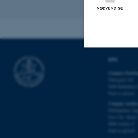
NØDVENDIGE
Revideret 02.09
DPU
Nødvendige
Campus Emdru
Tuborgvej 164
Nødvendige cooki
2400 Københav
grundlæggende fu
Find os på kort
cookies.
Campus Aarhu
Nobelparken, by
Jens Chr. Skous 
8000 Aarhus C
Navn
Find os på kort
be_typo_user