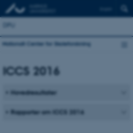
English
DPU
Nationalt Center for Skoleforskning
ICCS 2016
Hovedresultater
Rapporter om ICCS 2016