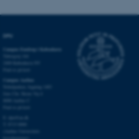
Funktionelle
Uklassificerede
Nødvendige cookies hjælper
DPU
med at gøre hjemmesiden
brugbar ved at aktivere nogle
Campus Emdrup i København
grundlæggende funktioner
Tuborgvej 164
som navigation mm.
2400 København NV
Hjemmesiden kan ikke
Find os på kort
fungerer uden disse cookies.
Campus Aarhus
Nobelparken, bygning 1483
Jens Chr. Skous Vej 4
8000 Aarhus C
Navn
Udbyder / Domæne
Find os på kort
be_typo_user
TYPO3 Association
.au.dk
E:
dpu@au.dk
T: 8715 0000
(Aarhus Universitets
hovednummer)