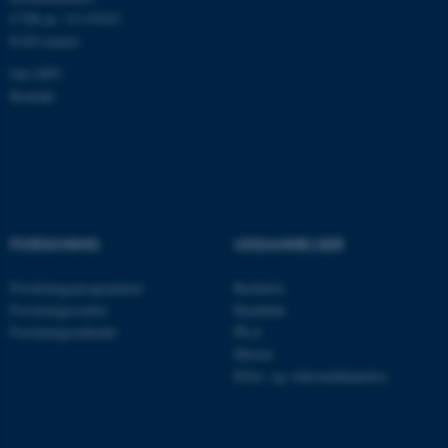
fe_typo_user
Typo3 Association
CVR-nr: 31119103
.au.dk
EAN-numre
Om DPU
Kontakt
FORSKNING
UDDANNELSER
Forskningsprogrammer
Bachelor
ASP.NET_SessionId
Microsoft Corporation
.au.dk
Forskningscentre
Kandidat
Forskningsenheder
Ph.d.
Master
Efter- og videreuddannelse
JSESSIONID
Oracle Corporation
.au.dk