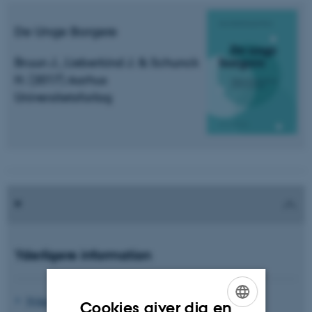
De Unge Borgere
Bruun J., Lieberkind J. & Schunck
H. (2017) Aarhus
Universitetsforlag
Yderligere information
Nyhed: Danske skoleelever har størst viden om demokrati
Cookies giver dig en