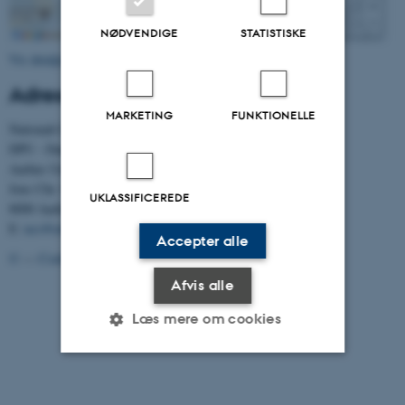
NØDVENDIGE
STATISTISKE
Vis detaljeret kort
Adresse
MARKETING
FUNKTIONELLE
Nationalt Center for Skoleforskning
DPU - Danmarks institut for Pædagogik og Uddannelse
Aarhus Universitet
Jens Chr. Skous Vej 4
UKLASSIFICEREDE
8000 Aarhus C
E:
ncs@edu.au.dk
Accepter alle
©
—
Cookies på au.dk
Privatlivspolitik
Afvis alle
Læs mere om cookies
Nødvendige
Statistiske
Marketing