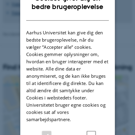
Video: Se præsentation af ICCS 2016
ENGLISH
bedre brugeroplevelse
Tidsplan og deltagerlande ICCS 2016
DANISH
Aarhus Universitet kan give dig den
Revideret 16.04.2026
-
Carsten Henriksen
bedste brugeroplevelse, når du
vælger ”Accepter alle” cookies.
Cookies gemmer oplysninger om,
hvordan en bruger interagerer med et
Find Nationalt Center for Skoleforskning
website. Alle dine data er
anonymiseret, og de kan ikke bruges
til at identificere dig direkte. Du kan
altid ændre dit samtykke under
Cookies i webstedets footer.
Universitetet bruger egne cookies og
cookies sat af vores
samarbejdspartnere.