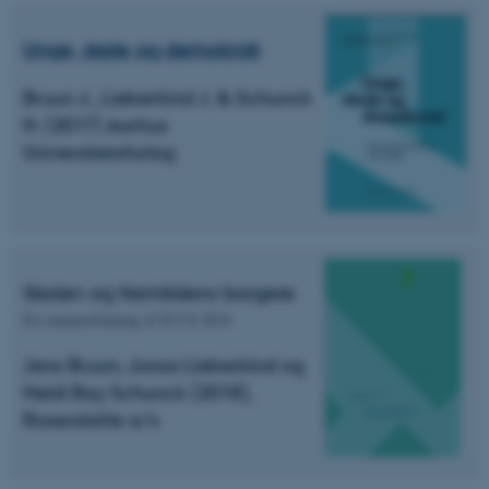
Unge, skole og demokrati
Bruun J., Lieberkind J. & Schunck
H. (2017) Aarhus
Universitetsforlag
Skolen og fremtidens borgere
En sammenfatning af ICCS 2016
Jens Bruun, Jonas Lieberkind og
Heidi Bay Schunck (2018),
Rosendahls a/s