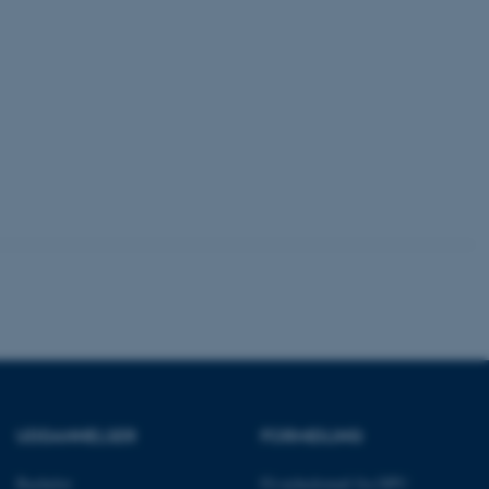
 vores CMS-udbyder,
identificere en backend-
bruger er logget ind i
rbundet med Typo3-
emet. Det bruges generelt
ntifikator for at gøre det
præferencer, men i mange
 ikke nødvendigt, da det
lt af platformen, skønt
webstedsadministratorer. I
dstillet til at blive
en browsersession. Det
entifikator i stedet for
ose platform session
emmesider, som er skrevet
gi. Den bruges af serveren
onym brugersession.
UDDANNELSER
FORMIDLING
session cookie, brugt af
Bruges normalt til at
ugersession af serveren.
Bachelor
Få nyhedsmail fra DPU