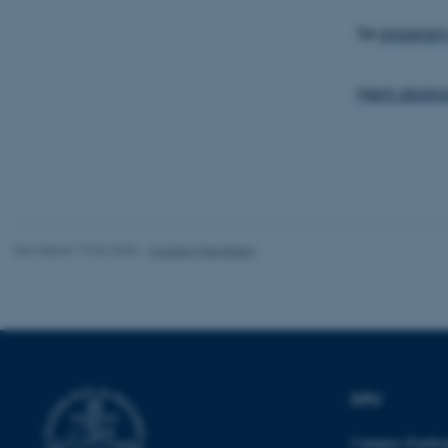
Se
program 
Navn
Hent abstra
be_typo_user
fe_typo_user
Revideret 19.02.2026
-
Carsten Henriksen
ASP.NET_SessionId
DPU
JSESSIONID
Campus Emdru