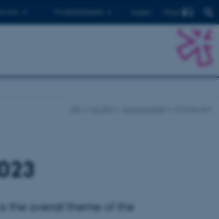
Find
 ph.d.er
Til medarbejdere
English
DPU
Om DPU
Arrangementer
Arrangement
2023
s the overall theme of the