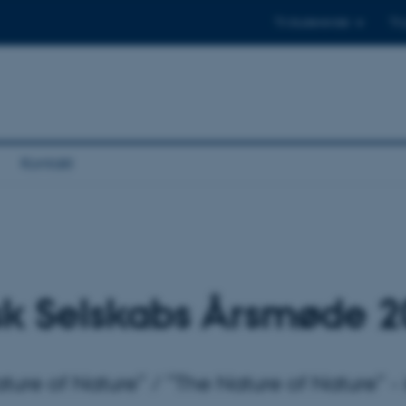
Til studerende
Til
Kontakt
isk Selskabs Årsmøde 
re of Nature” / ”The Nature of Nature” - i