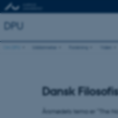
DPU
Om DPU
Uddannelse
Forskning
Viden
Dansk Filosof
Årsmødets tema er ”The Natu