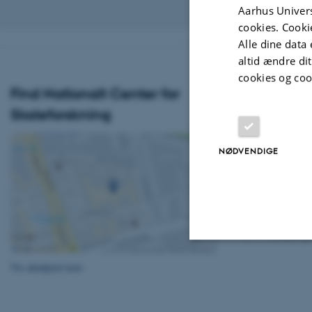
Aarhus Univers
Revideret 07.07
cookies. Cooki
Alle dine data 
altid ændre di
cookies og coo
Find Nationalt Center for
Adresse
Skoleforskning
Nationalt Center
DPU - Danmarks 
Uddannelse
NØDVENDIGE
Aarhus Universit
Jens Chr. Skous 
8000 Aarhus C
E:
ncs@edu.au.
©
—
Cookies på
Nødvendige
Vis detaljeret kort