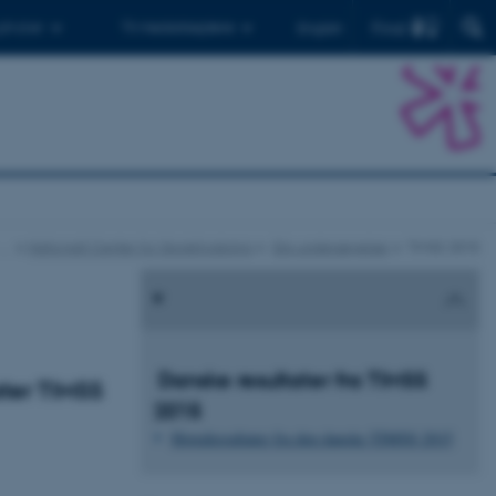
Find
 ph.d.er
Til medarbejdere
English
…
Nationalt Center for Skoleforskning
IEA-undersøgelser
TIMSS 2015
Danske resultater fra TIMSS
ater TIMSS
2015
Hovedresultater fra den danske TIMSS 2015