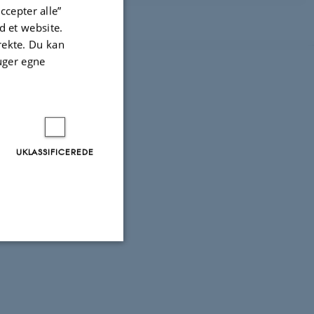
ccepter alle”
 et website.
irekte. Du kan
uger egne
UKLASSIFICEREDE
Uklassificerede