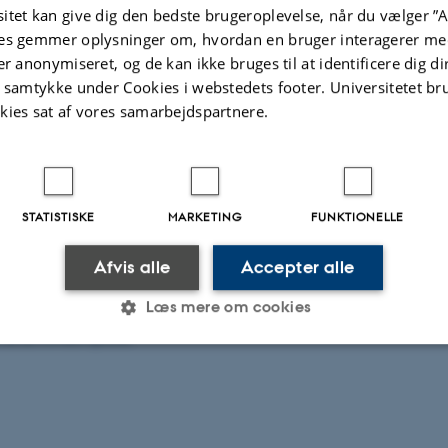
itet kan give dig den bedste brugeroplevelse, når du vælger ”A
.2026
-
Carsten Henriksen
es gemmer oplysninger om, hvordan en bruger interagerer med
er anonymiseret, og de kan ikke bruges til at identificere dig d
t samtykke under Cookies i webstedets footer. Universitetet br
kies sat af vores samarbejdspartnere.
 for Skoleforskning
institut for Pædagogik og
STATISTISKE
MARKETING
FUNKTIONELLE
et
Vej 4
Afvis alle
Accepter alle
dk
Læs mere om cookies
 au.dk
Privatlivspolitik
Statistiske
Marketing
Funktionelle