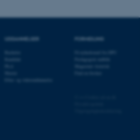
ere nogle
rer uden disse
UDDANNELSER
FORMIDLING
Bachelor
Få nyhedsmail fra DPU
 vores CMS-udbyder,
Kandidat
Pædagogisk indblik
identificere en backend-
Ph.d.
Magasinet Asterisk
bruger er logget ind i
Master
Find en forsker
rbundet med Typo3-
Efter- og videreuddannelse
emet. Det bruges generelt
ntifikator for at gøre det
præferencer, men i mange
©
—
Cookies på au.dk
 ikke nødvendigt, da det
lt af platformen, skønt
Privatlivspolitik
webstedsadministratorer. I
dstillet til at blive
Tilgængelighedserklæring
en browsersession. Det
entifikator i stedet for
ose platform session
emmesider, som er skrevet