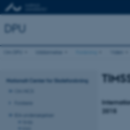
DPU
Om DPU
Uddannelse
Forskning
Viden
TIMS
Nationalt Center for Skoleforskning
Om NCS
Internati
Forskere
2015
IEA-undersøgelser
TIMSS
ICILS