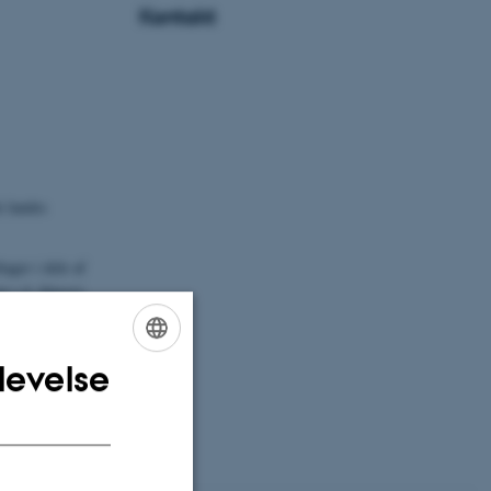
Kontakt
 landes
ager i dele af
 i 4. klasse).
levelse
ENGLISH
DANISH