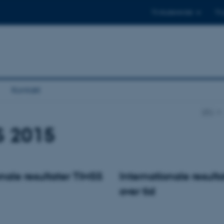
Til studerende
Til
Kontakt
DPU
S 2015
onale resultater TIMSS
Internationale result
over tid