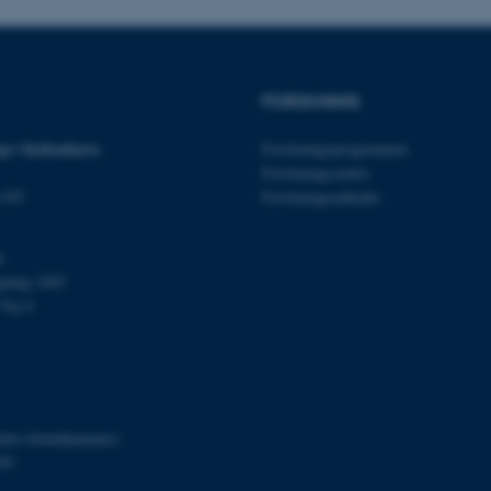
30
Dette cookienavn er fo
Typo3 Association
minutter
webindholdsstyringssyst
.au.dk
som en brugersessionside
muligt at gemme bruger
tilfælde er det muligvis
kan indstilles ved defau
FORSKNING
dette kan forhindres af 
de fleste tilfælde er det in
ødelagt i slutningen af 
p i København
Forskningsprogrammer
indeholder en tilfældig id
specifikke brugerdata.
Forskningscentre
n NV
Forskningsenheder
Session
Denne cookie er en purp
Microsoft Corporation
cookie, der bruges af hj
.au.dk
i Microsoft .net- teknolo
til at opretholde en an
s
Session
Generel formål platform 
Oracle Corporation
gning 1483
websteder skrevet i JSP. 
.au.dk
Vej 4
opretholde en anonym br
Session
This cookie is set by w
Microsoft Corporation
Azure cloud platform. It 
.mitstudie.au.dk
to make sure the visitor
to the same server in an
Session
This cookie is used by Mi
Microsoft Corporation
your login information
.login.microsoftonline.com
itets hovednummer)
03
4 uger 2
This cookie is used by Mi
Microsoft Corporation
dage
your login information
login.microsoftonline.com