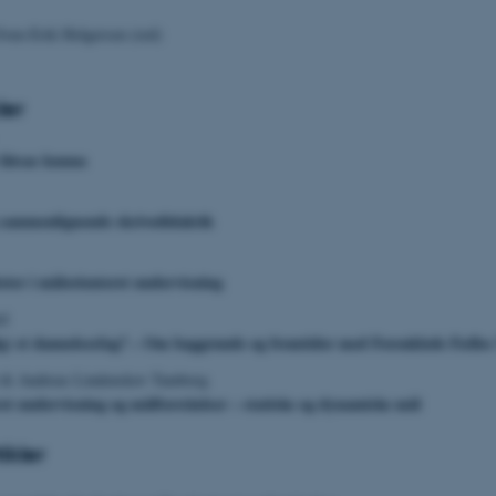
Sven-Erik Holgersen (red)
ler
 låtsas kunna
sammenlignende skrivedidaktik
teter i målorienteret undervisning
rd
ig) et dannelsesfag? – Om baggrunde og fremtider med Forenklede Fælle
t & Andreas Lindenskov Tamborg
t undervisning og målforståelser – statiske og dynamiske mål
ikler