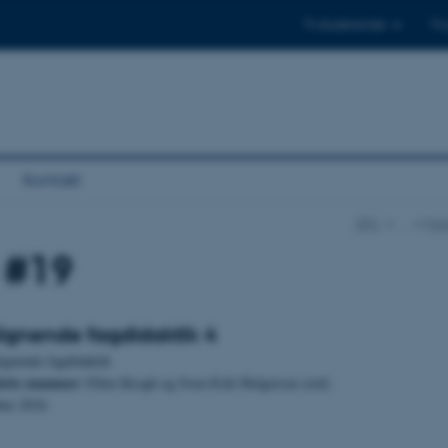
Til studerende
Til
Kontakt
DPU
…
Pub
 #19
gnende fagdidaktik 4
gnende fagdidaktik
dette nummer:
Ellen Krogh og Sven-Erik Holgersen (red)
ber 2016