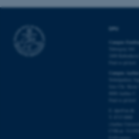
fe_typo_user
DPU
Campus Emdru
Tuborgvej 164
2400 Københav
ASP.NET_SessionId
Find os på kort
Campus Aarhu
JSESSIONID
Nobelparken, by
Jens Chr. Skous 
8000 Aarhus C
ARRAffinity
Find os på kort
E:
dpu@au.dk
T: 8715 0000
esctx
(Aarhus Univers
CVR-nr: 311191
fpc
EAN-numre