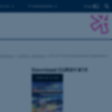
Find
 ph.d.er
Til medarbejdere
likationer
CURSIV - skriftserie
2016 #19 Sammenlignende fagdidaktik 4
Download CURSIV #19