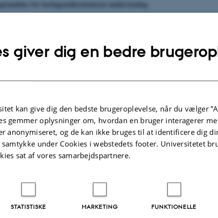
grundelse for læringsmålsorienteret undervisning
m
teracyperspektiv
s giver dig en bedre brugerop
ndez
mål og dannelsesbegrebet fra fremmedsprogsfagenes
perspektiv
istensen
f kompetencer – belyst ud fra samfundsfagdidaktikken
rsen
itet kan give dig den bedste brugeroplevelse, når du vælger ”A
ng eller dannelsesorientering?
es gemmer oplysninger om, hvordan en bruger interagerer med
ersen
er anonymiseret, og de kan ikke bruges til at identificere dig d
er bliver målet styret i naturfagsundervisningen?
t samtykke under Cookies i webstedets footer. Universitetet br
 & Rune Hansen
kies sat af vores samarbejdspartnere.
elser
en
STATISTISKE
MARKETING
FUNKTIONELLE
ed