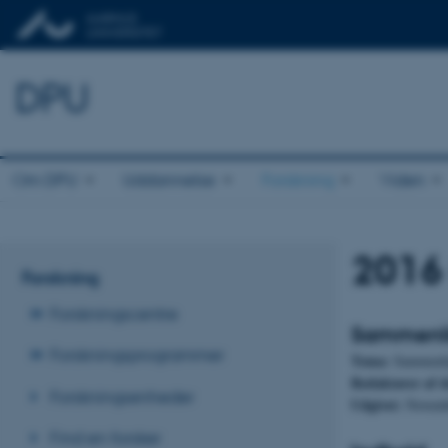
DPU
Om DPU
Uddannelse
Forskning
Viden
2016
Forskning
Forskningscentre
Sammenli
Forskningsprogrammer
Tema:
Sammenli
Redaktører af 
Forskningsenheder
Udgivet:
Novem
Find en forsker