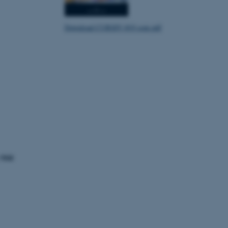
Download CURSIV #19 som pdf
s Mål