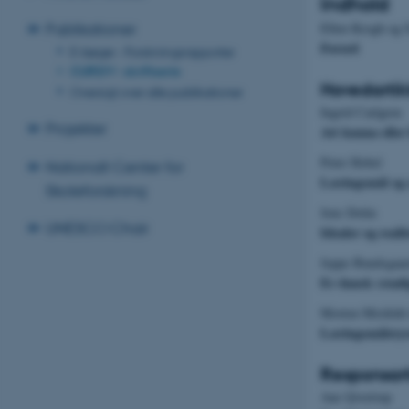
Indhold
Publikationer
Ellen Krogh og 
Forord
E-bøger - Forskningsrapporter
CURSIV - skriftserie
Hovedartik
Oversigt over alle publikationer
Ingrid Carlgren
Projekter
Att kunna eller
Peter Hobel
Nationalt Center for
Læringsmål og 
Skoleforskning
Jens Dolin
UNESCO Chair
Idealer og reali
Jeppe Bundsgaa
Er dansk (stad
Morten Misfeld
Læringsmålstyre
Responsart
Ane Qvortrup