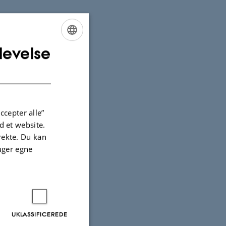
levelse
ENGLISH
DANISH
ccepter alle”
 et website.
irekte. Du kan
uger egne
UKLASSIFICEREDE