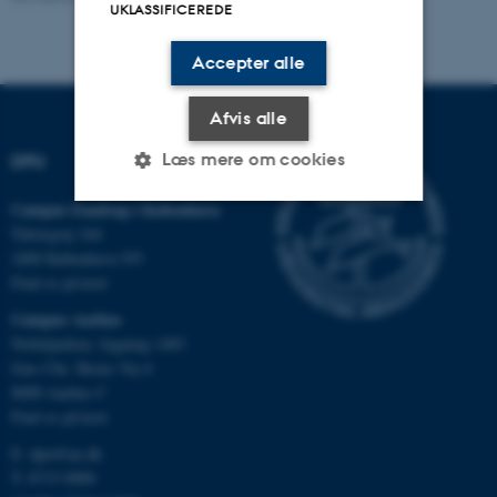
UKLASSIFICEREDE
Accepter alle
Afvis alle
Læs mere om cookies
DPU
Campus Emdrup i København
Tuborgvej 164
Nødvendige
Statistiske
Marketing
2400 København NV
Find os på kort
Funktionelle
Uklassificerede
Campus Aarhus
Nobelparken, bygning 1483
Jens Chr. Skous Vej 4
Nødvendige cookies hjælper
8000 Aarhus C
med at gøre hjemmesiden
Find os på kort
brugbar ved at aktivere nogle
E:
dpu@au.dk
grundlæggende funktioner
T: 8715 0000
som navigation mm.