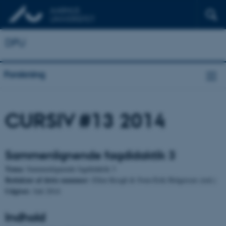
DPU
Forskning
CURSIV #13 2014
Sammenlignende fagdidaktik 3
Tema:
Sammenlignende fagdidaktik 3
Redaktør af dette nummer:
Ellen Krogh & Sven-Erik Holgersen (red.)
Udgivet:
Juli 2014
Indhold