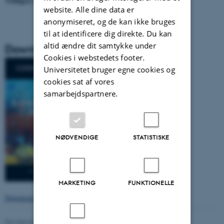
Tidligere udgivelser af CURSIV
website. Alle dine data er
anonymiseret, og de kan ikke bruges
til at identificere dig direkte. Du kan
altid ændre dit samtykke under
Download CURSIV #13
Cookies i webstedets footer.
Universitetet bruger egne cookies og
cookies sat af vores
samarbejdspartnere.
NØDVENDIGE
STATISTISKE
MARKETING
FUNKTIONELLE
Download CURSIV #13 som pdf
.
Revideret 08.12.2022