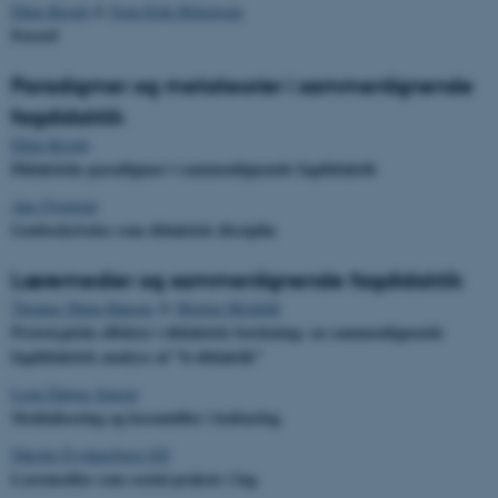
Ellen Krogh
&
Sven-Erik Holgersen
Forord
Paradigmer og metateorier i sammenlignende
fagdidaktik
Ellen Krogh
Didaktiske paradigmer i sammenlignende fagdidaktik
Ane Qvortrup
Genbeskrivelse som didaktisk disciplin
Læremedier og sammenlignende fagdidaktik
Thomas Illum-Hansen
&
Morten Misfeldt
Prototypiske effekter i didaktisk forskning: en sammenlignende
fagdidaktisk analyse af ”it-didaktik”
Leon Dalgas Jensen
Medialisering og læremidler i kulturfag
Nikolaj Frydensbjerg Elf
Læremedier som social praksis i fag