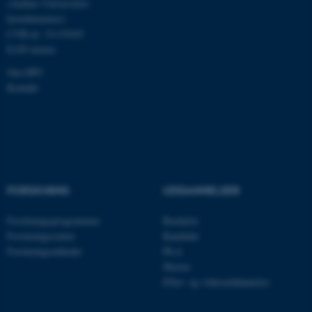
(Aarhus Universitets
Hjemmesiden kan ikke
hovednummer)
fungerer uden disse cookies.
CVR-nr: 31119103
EAN-numre
Om DPU
Navn
Udbyder / Domæne
Kontakt
be_typo_user
TYPO3 Association
.au.dk
fe_typo_user
Typo3 Association
.au.dk
FORSKNING
UDDANNELSER
Forskningsprogrammer
Bachelor
Forskningscentre
Kandidat
Forskningsenheder
Ph.d.
Master
Efter- og videreuddannelse