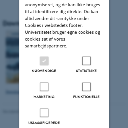
anonymiseret, og de kan ikke bruges
til at identificere dig direkte. Du kan
altid ændre dit samtykke under
Download CURSIV #7 som pdf
Cookies i webstedets footer.
Universitetet bruger egne cookies og
cookies sat af vores
samarbejdspartnere.
NØDVENDIGE
STATISTISKE
Download CURSIV #7 som pdf
MARKETING
FUNKTIONELLE
Revideret 08.12.2022
UKLASSIFICEREDE