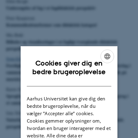
Ellen Krogh
Undersøgelse af fag i et fagdidaktisk perspektiv
Peter Kaspersen
Kommunikationsformer som didaktisk kategori
Mie Buhl
Billeder og visualiseringer i et fagligt tværgående didaktisk
perspektiv
Sven-Erik Holgersen
Cookies giver dig en
Færdighedsdimensionen - færdighed og kropsligt betinget læring i
ENGLISH
bedre brugeroplevelse
sammenlignende fagdidaktik perspektiv med særligt henblik på
musisk-æstetiske fag
DANISH
Karen Sonne Jakobsen
Sprogfærdigheder - færdigheder i læreplaner for fremmedsprog i
Aarhus Universitet kan give dig den
et sammenlignende fagdidaktisk perspektiv
bedste brugeroplevelse, når du
Jens Dolin
vælger ”Accepter alle” cookies.
Naturfagsdidaktiske problemstillinger i et fagsammenlignende
Cookies gemmer oplysninger om,
perspektiv
hvordan en bruger interagerer med et
website. Alle dine data er