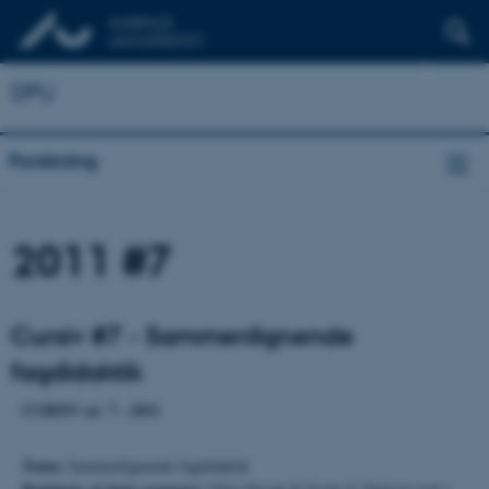
DPU
Forskning
2011 #7
Cursiv #7 - Sammenlignende
fagdidaktik
CURSIV nr. 7 - 2011
Tema:
Sammenlignende fagdidaktik