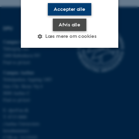
Accepter alle
Afvis alle
DPU
Læs mere om cookies
Campus Emdrup i København
Tuborgvej 164
2400 København NV
Nødvendige
Statistiske
Marketing
Find os på kort
Funktionelle
Uklassificerede
Campus Aarhus
Nobelparken, bygning 1483
Jens Chr. Skous Vej 4
8000 Aarhus C
Nødvendige cookies hjælper
Find os på kort
med at gøre hjemmesiden
E:
dpu@au.dk
brugbar ved at aktivere nogle
T: 8715 0000
grundlæggende funktioner
(Aarhus Universitets
som navigation mm.
hovednummer)
Hjemmesiden kan ikke
CVR-nr: 31119103