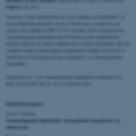
Redaktør af dette nummer:
Ellen Krogh & Frede V. Nielsen (red.)
Udgivet:
Juli 2011
Teksterne i dette emnenummer af
Cursiv
handler om fagdidaktik i et
sammenlignende perspektiv og de er baseret på et symposium om
samme emne afholdt på DPU 25-26. november 2010. Symposiet om
sammenlignende fagdidaktik har til formål at samle fagdidaktiske
forskere inden for de almene uddannelsers centrale fagområder, dels for
at etablere dialog mellem danske fagdidaktiske miljøer og dels for at
undersøge de forskningsmæssige muligheder i en sammenlignende
fagdidaktik.
Symposium nr. 2 om sammenlignende fagdidaktik er planlagt til at
finde sted på SDU den 24. og 25. november 2011.
Indholdsfortegnelse
Frede V. Nielsen
Sammenlignende fagdidaktik: Genstandsfelt, perspektiver og
dimensioner