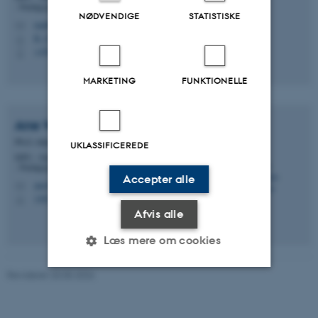
- Pædagogisk Antropologi, Emdrup
NØDVENDIGE
STATISTISKE
nanthit@edu.au.dk
M
B, 249
H
+4587151207
P
MARKETING
FUNKTIONELLE
Ane
Wintoniak-Bendtsen
Ph.d.-stipendiat
UKLASSIFICEREDE
DPU - Danmarks institut for Pædagogik og Uddannelse
- Pædagogisk Antropologi, Aarhus
Accepter alle
ane@edu.au.dk
M
1483, 545
H
Afvis alle
Læs mere om cookies
Revideret 20.05.2026
Nødvendige
Statistiske
Marketing