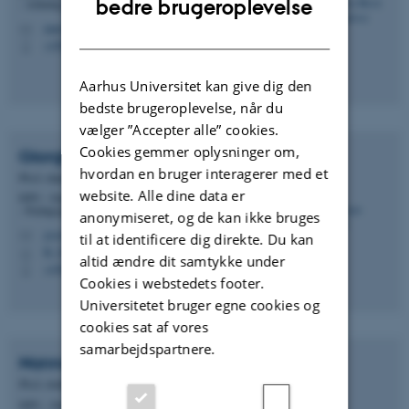
bedre brugeroplevelse
- Afdeling for uddannelsesvidenskab
maro@edu.au.dk
DANISH
M
+4587151164
P
Aarhus Universitet kan give dig den
bedste brugeroplevelse, når du
vælger ”Accepter alle” cookies.
Cookies gemmer oplysninger om,
Giorgia
Scuderi
hvordan en bruger interagerer med et
Ph.d.-stipendiat
website. Alle dine data er
DPU - Danmarks institut for Pædagogik og Uddannelse
- Pædagogisk Psykologi, Emdrup
anonymiseret, og de kan ikke bruges
gscu@edu.au.dk
M
til at identificere dig direkte. Du kan
B, 241
H
altid ændre dit samtykke under
+4587151236
P
Cookies i webstedets footer.
Universitetet bruger egne cookies og
cookies sat af vores
samarbejdspartnere.
Nanna
Thit
Ph.d.-studerende
DPU - Danmarks institut for Pædagogik og Uddannelse