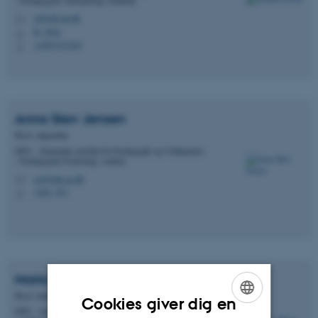
ai@edu.au.dk
M
B, 264a
H
+4587151203
P
Anna Skov
Jensen
Ph.d.-stipendiat
DPU - Danmarks institut for Pædagogik og Uddannelse
- Pædagogisk Psykologi, Aarhus
asj@edu.au.dk
M
1483, 551
H
Maria Birch
Rokoguniwai
Ph.d.-studerende
Cookies giver dig en
DPU - Danmarks institut for Pædagogik og Uddannelse
ENGLISH