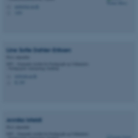
mobu@ps.au.dk
M
1483
H
Line Sofie
Dahler-Eriksen
Ph.d.-stipendiat
DPU - Danmarks institut for Pædagogik og Uddannelse
- Pædagogisk Antropologi, Emdrup
lsd@edu.au.dk
M
B, 249
H
Annika
Isfeldt
Ph.d.-stipendiat
DPU - Danmarks institut for Pædagogik og Uddannelse
- Pædagogisk Antropologi, Emdrup