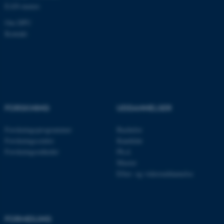
EAN-numre
.au.dk
Om DPU
Kontakt
FORSKNING
UDDANNELSER
Forskningsprogrammer
Bachelor
ASP.NET_SessionId
Microsoft Corporation
Forskningscentre
Kandidat
.au.dk
Forskningsenheder
Ph.d.
Master
Efter- og videreuddannelse
JSESSIONID
Oracle Corporation
.au.dk
FORMIDLING