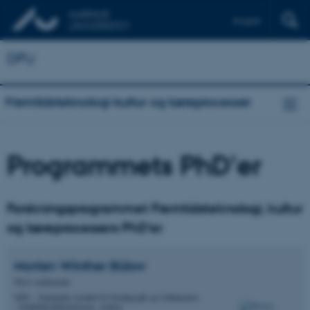
English
DPU
Fremtidsteknologi kultur og læreprocesser
Programmets PhD'er
Forskningsprogrammet Fremtidsteknologi, kultur
og læreprocessers PhD'er
Morten Winther
Bülow
Ph.d.-studerende
DPU - Danmarks institut for Pædagogik og Uddannelse
- Didaktikuddannelserne, Aarhus