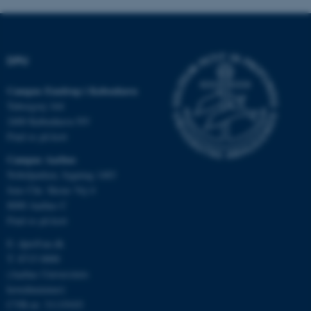
Funktionelle
Uklassificerede
DPU
Nødvendige cookies hjælper
med at gøre hjemmesiden
Campus Emdrup i København
brugbar ved at aktivere nogle
Tuborgvej 164
grundlæggende funktioner
2400 København NV
som navigation mm.
Find os på kort
Hjemmesiden kan ikke
Campus Aarhus
fungerer uden disse cookies.
Nobelparken, bygning 1483
Jens Chr. Skous Vej 4
8000 Aarhus C
Find os på kort
Navn
Udbyder / Domæne
be_typo_user
TYPO3 Association
E:
dpu@au.dk
.au.dk
T: 8715 0000
(Aarhus Universitets
hovednummer)
CVR-nr: 31119103
fe_typo_user
Typo3 Association