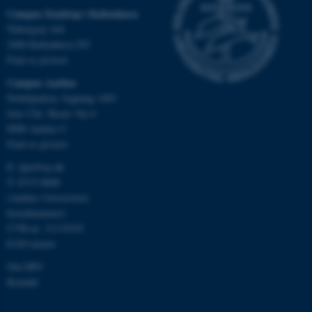
Campus Emdrup i København
Nødvendige cookies hjælper
Tuborgvej 164
med at gøre hjemmesiden
2400 København NV
brugbar ved at aktivere nogle
Find os på kort
grundlæggende funktioner
Campus Aarhus
som navigation mm.
Nobelparken, bygning 1483
Hjemmesiden kan ikke
Jens Chr. Skous Vej 4
fungerer uden disse cookies.
8000 Aarhus C
Find os på kort
E:
dpu@au.dk
T: 8715 0000
Navn
Udbyder / Domæne
(Aarhus Universitets
be_typo_user
TYPO3 Association
hovednummer)
.au.dk
CVR-nr: 31119103
EAN-numre
Om DPU
fe_typo_user
Typo3 Association
Kontakt
.au.dk