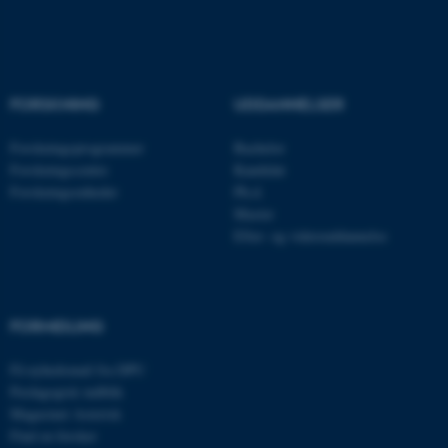
FORSKNING
UDDANNELSER
Forskningsprogrammer
Bachelor
Forskningscentre
Kandidat
Forskningsenheder
Ph.d.
Master
ASP.NET_SessionId
Microsoft Corporation
Efter- og videreuddannelse
.au.dk
FORMIDLING
JSESSIONID
Oracle Corporation
.au.dk
Få nyhedsmail fra DPU
Pædagogisk indblik
Magasinet Asterisk
Find en forsker
ARRAffinity
Microsoft Corporation