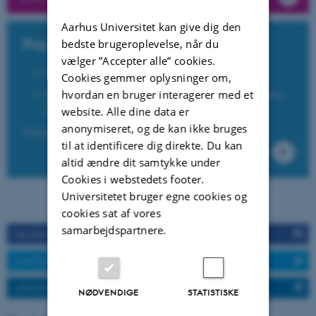
Aarhus Universitet kan give dig den
Pris og tilmelding
bedste brugeroplevelse, når du
vælger ”Accepter alle” cookies.
Deltagerpris: 1250 kr. (inkl. moms)
Cookies gemmer oplysninger om,
Nedsat pris for studerende, pensionister og arbejdsløse:
hvordan en bruger interagerer med et
450 kr. (inkl. moms)
website. Alle dine data er
anonymiseret, og de kan ikke bruges
Tilmeld dig ved at klikke her
til at identificere dig direkte. Du kan
altid ændre dit samtykke under
Cookies i webstedets footer.
Universitetet bruger egne cookies og
cookies sat af vores
samarbejdspartnere.
FACEBOOK
TWITTER
LINKEDIN
NØDVENDIGE
STATISTISKE