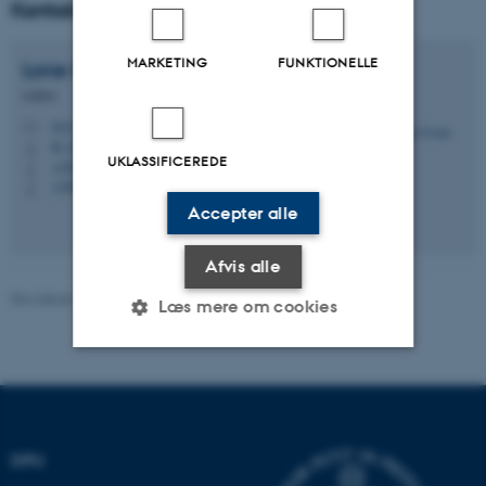
Kontakt
MARKETING
FUNKTIONELLE
Lone
Svinth
Lektor
losv@edu.au.dk
M
B, 226
H
UKLASSIFICEREDE
+4593508394
P
+4593508394
P
Accepter alle
Afvis alle
Revideret 16.04.2026
-
Knud Holt Nielsen
Læs mere om cookies
Nødvendige
Statistiske
Marketing
Funktionelle
Uklassificerede
DPU