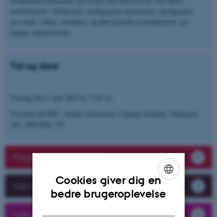
Konferencen henvender sig til alle med interesse for små børns
institutionsliv: Studerende, pædagogiske konsulenter, pædagogisk
personale, ledere, politikere, ansatte på professionshøjskoler og i
faglige organisationer.
Tid og sted
Tirsdag den 6. juni 2023 kl. 9.30-16
Festsalen på DPU, Aarhus Universitet, Campus Emdrup, Tuborgvej
164, 2400 Kbh. NV.
Program for konferencen
Cookies giver dig en
Læs om oplæggene
ENGLISH
bedre brugeroplevelse
DANISH
Læs om workshops