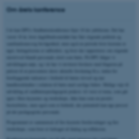
Om årets konference
I år kan DPUs Småbørnskonference fejre 10 års jubilæum. Det har
været 10 år, hvor dagtilbudsområdet har fået stigende politisk og
samfundsmæssig bevågenhed, men også en periode hvor kravene er
øget, betingelserne er udfordret, og hvor der rapporteres om stigende
mistrivsel blandt personale såvel som børn. På DPU følger vi
udviklingen nøje, og i år har vi inviteret forskere med fingeren på
pulsen til at præsentere deres aktuelle forskning bl.a. inden for
forebyggende indsatser i forhold til børns trivsel og nye
handleredskaber i relation til børn med særlige behov. Mulige veje til
udvikling af småbørnspædagogisk praksis vil være et tema, som går
igen i flere keynotes og workshops, ikke kun som en positiv
bestræbelse, men også som et forhold, der potentielt kan øge presset
på det pædagogiske personale.
Programmet er sammensat af fire keynote forelæsninger og fire
workshops, som hver er ledsaget af dialog og refleksion.