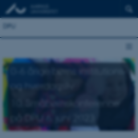
DPU
0-6 årige børns institutions-
og hverdagsliv
10. Småbørnskonference
på DPU 6. juni 2023