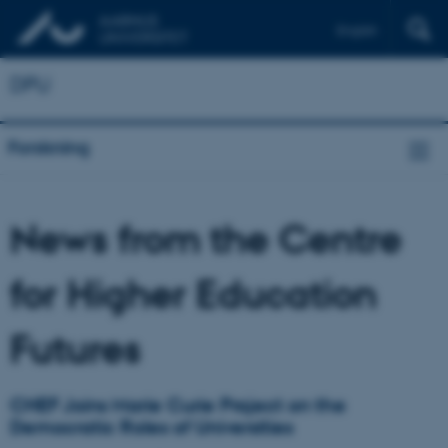
English
DPU
Forskning
News from the Centre
for Higher Education
Futures
CHEF Joins Marie Curie Project on the
Democratic Roles of Universities