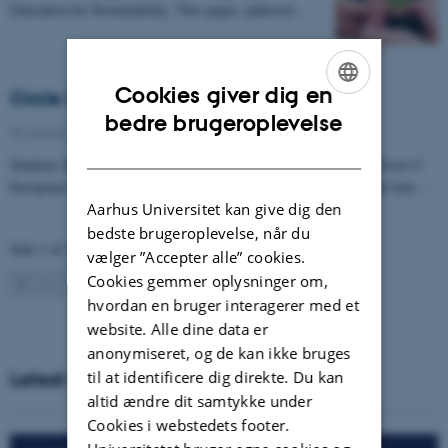
Education for Sustainability. This paper, authored…
Cookies giver dig en
Circle U.lympics
ENGLISH
bedre brugeroplevelse
25. januar 2024
-
CHEF
DANISH
Students for Aarhus University and the other universities in the Circle U
European University Alliance are invited to take part in a series of four…
Aarhus Universitet kan give dig den
bedste brugeroplevelse, når du
Side 1 af 12
vælger ”Accepter alle” cookies.
Cookies gemmer oplysninger om,
1
2
3
…
12
Næste
hvordan en bruger interagerer med et
website. Alle dine data er
anonymiseret, og de kan ikke bruges
til at identificere dig direkte. Du kan
Latest CHEF newsletters
altid ændre dit samtykke under
Cookies i webstedets footer.