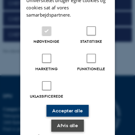
Universitetet bruger egne cookies og
CHEF newsletter 2024
cookies sat af vores
samarbejdspartnere.
CHEF newsletter 2023
CHEF newsletter 2022
NØDVENDIGE
STATISTISKE
Revideret 18.11.2025
-
Carsten Henriksen
MARKETING
FUNKTIONELLE
DPU
UKLASSIFICEREDE
Campus Emdrup i København
Accepter alle
Tuborgvej 164
2400 København NV
Afvis alle
Find os på kort