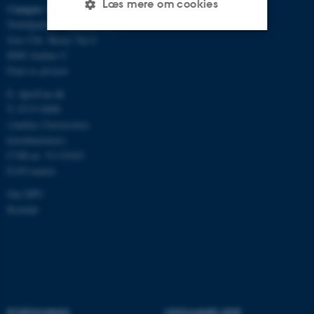
Læs mere om cookies
Campus Aarhus
Nobelparken, bygning 1483
Jens Chr. Skous Vej 4
8000 Aarhus C
Nødvendige
Statistiske
Marketing
Find os på kort
Funktionelle
Uklassificerede
E:
dpu@au.dk
T: 8715 0000
(Aarhus Universitets
hovednummer)
Nødvendige cookies hjælper
CVR-nr: 31119103
med at gøre hjemmesiden
EAN-numre
brugbar ved at aktivere nogle
grundlæggende funktioner
Om DPU
Kontakt
som navigation mm.
Hjemmesiden kan ikke
fungerer uden disse cookies.
Navn
Udbyder / Domæne
FORSKNING
UDDANNELSER