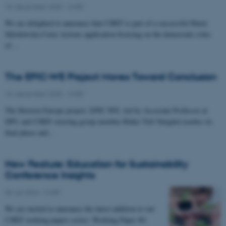
10. december 2025
-
CHEF
We are delighted to announce that CHEF is part of a successful Marie
Skłodowska-Curie Actions application focusing on the democratic roles
of…
The EPIC-WE Project Moves Toward Conclusion
10. december 2025
-
CHEF
The Horizon Europe project, EPIC-WE, led by Associate Professor at
DPU and CHEF-steering group member Rikke Toft Nørgård reaches its
final phase and…
New Feature: Education for Sustainability
Conference Insights
05. juli 2024
-
CHEF
We are excited to announce the latest addition to our
CHEF working papers series: Working Paper 40: