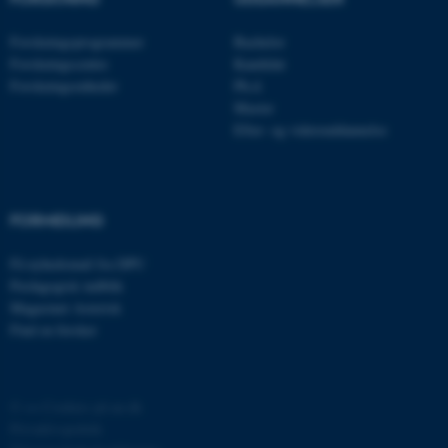
be_typo_user
TYPO3 Association
.au.dk
Forskningsprogrammer
Bachelor
Forskningscentre
Kandidat
Forskningsenheder
Ph.d.
Master
fe_typo_user
Typo3 Association
.au.dk
Efter- og videreuddannelse
FORMIDLING
Få nyhedsmail fra DPU
Pædagogisk indblik
Magasinet Asterisk
Find en forsker
ASP.NET_SessionId
Microsoft Corporation
©
—
Cookies på au.dk
.au.dk
Privatlivspolitik