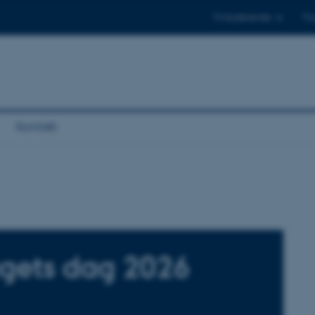
Til studerende
Til
Kontakt
gets dag 2026