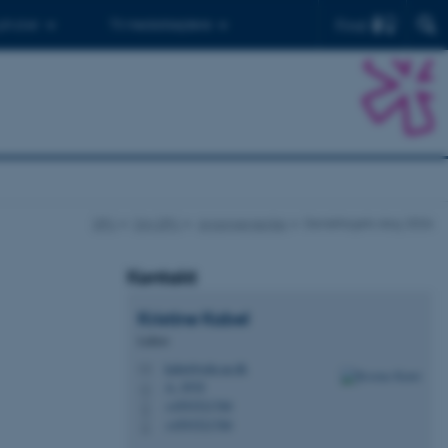
Find
 ph.d.er
Til medarbejdere
DPU
Om DPU
Arrangementer
Danskfagets dag 2026
Kontakt
Kristine
Kabel
Lektor
kabel@edu.au.dk
M
A, 307d
H
+4593521760
P
+4593521760
P