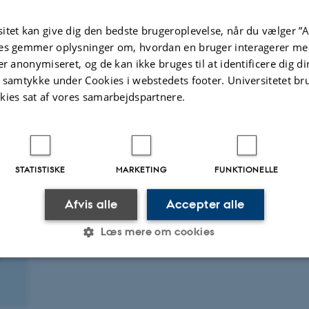
Deltagerpris for studerende på andre
 vi
studieretninger/pensionister: 450,-
itet kan give dig den bedste brugeroplevelse, når du vælger ”A
Deltagerpris for alle andre: 1300,-
es gemmer oplysninger om, hvordan en bruger interagerer med
er anonymiseret, og de kan ikke bruges til at identificere dig d
cen
Deltagerprisen inkluderer et eksemplar af "Ikke bare go å
med"
t samtykke under Cookies i webstedets footer. Universitetet br
kies sat af vores samarbejdspartnere.
Deadline for tilmelding: 23.oktober 2026
kning,
r i
STATISTISKE
MARKETING
FUNKTIONELLE
mme
Afvis alle
Accepter alle
Læs mere om cookies
Statistiske
Marketing
Funktionelle