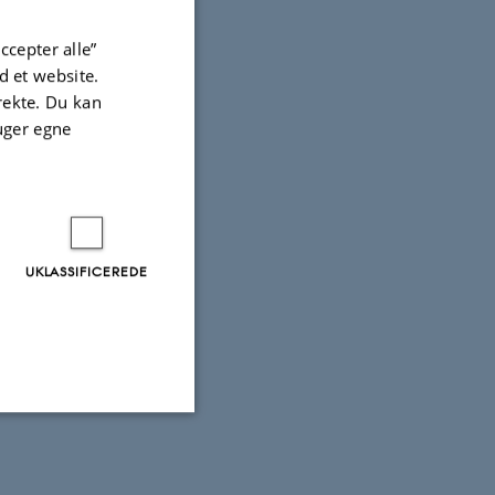
ccepter alle”
 et website.
irekte. Du kan
 snakke
uger egne
UKLASSIFICEREDE
Uklassificerede