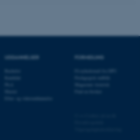
ere nogle
rer uden disse
UDDANNELSER
FORMIDLING
 vores CMS-udbyder,
Bachelor
Få nyhedsmail fra DPU
identificere en backend-
bruger er logget ind i
Kandidat
Pædagogisk indblik
Ph.d.
Magasinet Asterisk
rbundet med Typo3-
Master
Find en forsker
emet. Det bruges generelt
ntifikator for at gøre det
Efter- og videreuddannelse
præferencer, men i mange
 ikke nødvendigt, da det
lt af platformen, skønt
webstedsadministratorer. I
©
—
Cookies på au.dk
dstillet til at blive
Privatlivspolitik
en browsersession. Det
entifikator i stedet for
Tilgængelighedserklæring