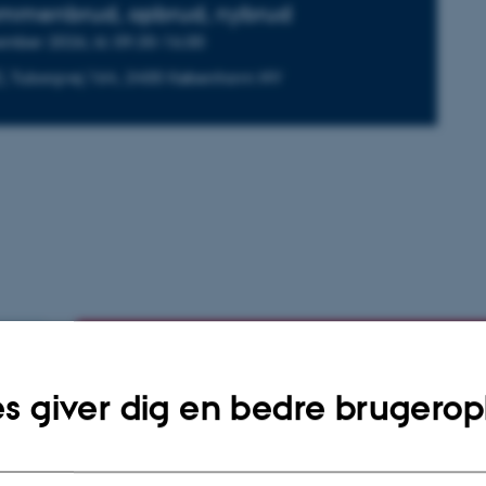
ammenbrud, opbrud, nybrud
ember 2026, kl. 09.30-16.00
0), Tuborgvej 164, 2400 København NV
Se program for konferencen
s giver dig en bedre brugerop
er
Tilmeld dig her
tig