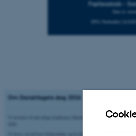
Fællesskab - S
Den 6. nov
DPU, Festsalen (A22
Om Danskfagets dag 2026
Cookie
Vi inviterer til den årlige konference Danskfagets dag fredag d. 6. novemb
2026.
Vi lever i en tid hvor fællesskaber og livsforhold lokalt og globalt er i has