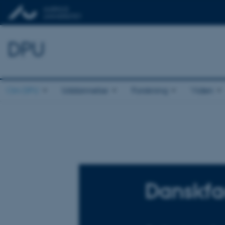
DPU
Om DPU
Uddannelse
Forskning
Viden
Danskfa