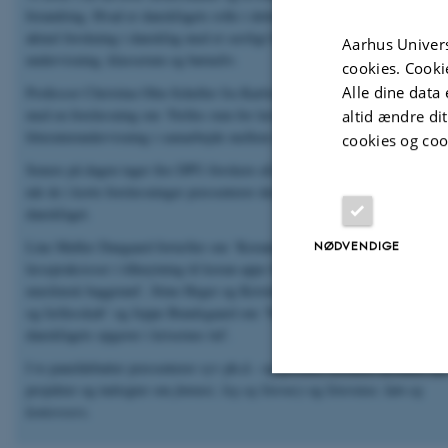
forandring. Hvad er danskfagets rolle i dette? På konferencen præsenterer
aktuel forskning i danskfag med et særligt blik for fællesskaber i
Aarhus Univers
undervisning, klasserum og børneliv.
cookies. Cooki
Alle dine data 
Professor Christina Olin-Scheller fra Karlstad Universitet åbner konferen
med en forelæsning om ‘Fælles rum for læring. At udvikle
altid ændre di
litteraturundervisning i samarbejde mellem forskere og lærere’.
cookies og coo
Senere på dagen tager fire DPU-forskere afsæt i deres igangværende fors
når de i korte forelæsninger præsenterer deres perspektiver på fællesskabe
danskfaget.
Line Møller Daugaard fortæller om ‘Koranen på mobilen. Om sprog- og
NØDVENDIGE
læsepraksisser i tilknytning til koran-apps blandt flersprogede unge med
muslimsk baggrund’, Stine Heger og Kristine Kabel om ‘Skrivelyst, ste
og fællesskab’ og Jeppe Bundsgaard om ‘Naturlige forbindelser. Om
danskfagets opgaver i krisernes tid’.
I to paneldebatter præsenterer syv ph.d.- og postdoc-forskere desuden nye
projekter og indsigter om
fantasi, leg og literacy
og
litteratur, køn og
kontrovers.
Nødvendige