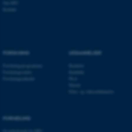
Om DPU
Kontakt
FORSKNING
UDDANNELSER
Forskningsprogrammer
Bachelor
Forskningscentre
Kandidat
ASP.NET_SessionId
Microsoft Corporation
Forskningsenheder
Ph.d.
.au.dk
Master
Efter- og videreuddannelse
JSESSIONID
Oracle Corporation
.au.dk
FORMIDLING
Få nyhedsmail fra DPU