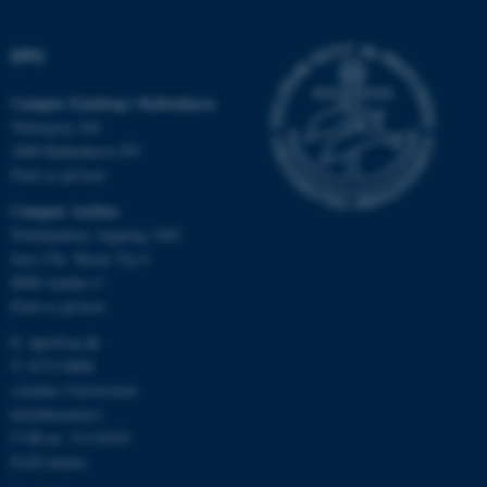
DPU
Nødvendige cookies hjælper
med at gøre hjemmesiden
Campus Emdrup i København
Tuborgvej 164
brugbar ved at aktivere nogle
2400 København NV
grundlæggende funktioner
Find os på kort
som navigation mm.
Hjemmesiden kan ikke
Campus Aarhus
fungerer uden disse cookies.
Nobelparken, bygning 1483
Jens Chr. Skous Vej 4
8000 Aarhus C
Find os på kort
Navn
Udbyder / Domæne
E:
dpu@au.dk
be_typo_user
TYPO3 Association
T: 8715 0000
.au.dk
(Aarhus Universitets
hovednummer)
CVR-nr: 31119103
EAN-numre
fe_typo_user
Typo3 Association
.au.dk