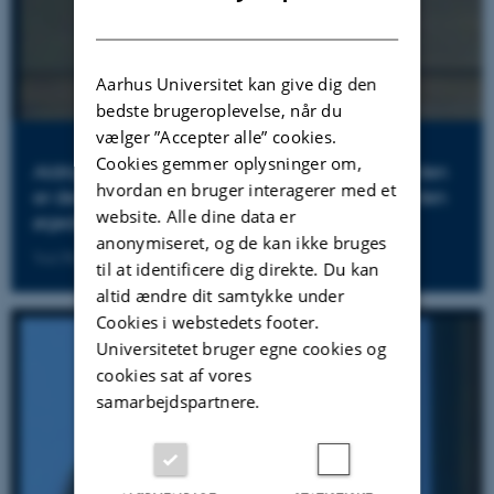
DANISH
Aarhus Universitet kan give dig den
bedste brugeroplevelse, når du
vælger ”Accepter alle” cookies.
Cookies gemmer oplysninger om,
Aldrig mere skal en historie fortælles, som om den
hvordan en bruger interagerer med et
er den eneste (Roy, 1997). Hvad mister vi ved den
website. Alle dine data er
øgede diagnostiske og biologiske optik?
anonymiseret, og de kan ikke bruges
Ved Ph.d. og psykolog Jørn Nielsen, Metalog
til at identificere dig direkte. Du kan
altid ændre dit samtykke under
Cookies i webstedets footer.
Universitetet bruger egne cookies og
cookies sat af vores
samarbejdspartnere.