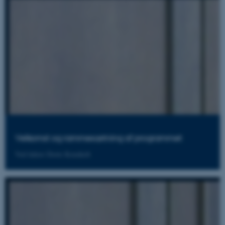
Velkomst og rammesætning af programmet
Ved lektor Dorte Kousholt