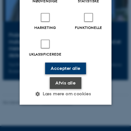
NØDVENDIGE
STATISTISKE
MARKETING
FUNKTIONELLE
Problemforståelser og praksisudvikling -
muligheder og udfordringer i bestræbelsen mod et
mere forebyggende samarbejde mellem PPR,
UKLASSIFICEREDE
skole og dagtilbud
Ved Ph.d. og PPR-psykolog Urd Thejl Ploug Skiveren, Københavns
Accepter alle
Kommune
Afvis alle
Læs mere om cookies
Revideret 18.05.2026
-
Knud Holt Nielsen
Nødvendige
Statistiske
Marketing
Funktionelle
Uklassificerede