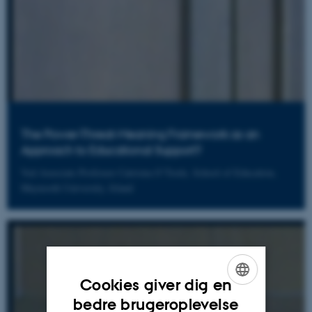
The Power-Threat-Meaning Framework as an
Approach to Educational Support?
Ved Associate Professor Catriona O’Toole, School of Education,
Maynooth University, Irland
Cookies giver dig en
ENGLISH
bedre brugeroplevelse