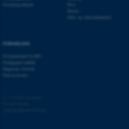
Forskningsenheder
Ph.d.
Master
Efter- og videreuddannelse
fe_typo_user
Typo3 Association
.au.dk
FORMIDLING
Få nyhedsmail fra DPU
Pædagogisk indblik
Magasinet Asterisk
Find en forsker
©
—
Cookies på au.dk
Privatlivspolitik
ASP.NET_SessionId
Microsoft Corporation
.au.dk
Tilgængelighedserklæring
4770 / i29