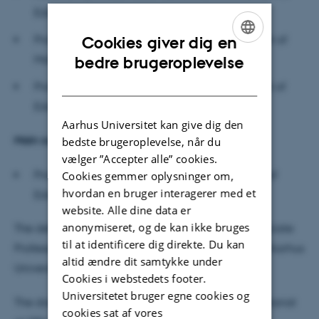
Education, University College London
Professor Emeritus Michèle Artigue, Department of
Cookies giver dig en
ENGLISH
Mathematics, Université Paris Cité
bedre brugeroplevelse
DANISH
Professor Morten Blomhøj (chair), Danish School of
Education, Aarhus University
Aarhus Universitet kan give dig den
Main supervisor:
bedste brugeroplevelse, når du
vælger ”Accepter alle” cookies.
Professor Uffe Thomas Jankvist, Danish School of
Cookies gemmer oplysninger om,
hvordan en bruger interagerer med et
Education, Aarhus University
website. Alle dine data er
anonymiseret, og de kan ikke bruges
The defence will be moderated in English by Associate
til at identificere dig direkte. Du kan
Professor Claus Haas, Danish School of Education, Aarhus
altid ændre dit samtykke under
University
Cookies i webstedets footer.
Universitetet bruger egne cookies og
The dissertation is available for reading DPU secretariat
cookies sat af vores