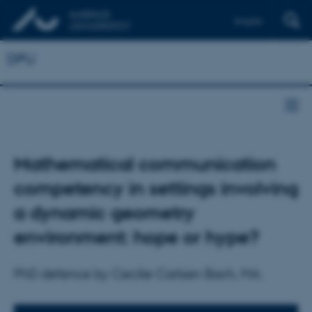
English
DPU
Mathematical communication
competency in settings involving
a dynamic geometry
environment: hope or hype?
PhD defence by Cecilie Carlsen Bach, MA.