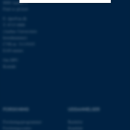
8000 Aarhus C
Find os på kort
Nødvendige
Statistiske
Marketing
E:
dpu@au.dk
Funktionelle
Uklassificerede
T: 8715 0000
(Aarhus Universitets
hovednummer)
CVR-nr: 31119103
Nødvendige cookies hjælper
EAN-numre
med at gøre hjemmesiden
Om DPU
brugbar ved at aktivere nogle
Kontakt
grundlæggende funktioner
som navigation mm.
Hjemmesiden kan ikke
fungerer uden disse cookies.
FORSKNING
UDDANNELSER
Navn
Udbyder / Domæne
Forskningsprogrammer
Bachelor
be_typo_user
TYPO3 Association
Forskningscentre
Kandidat
.au.dk