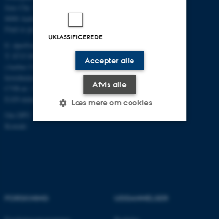
Jens Chr. Skous Vej 4
8000 Aarhus C
Find os på kort
UKLASSIFICEREDE
E:
dpu@au.dk
T: 8715 0000
Accepter alle
(Aarhus Universitets
hovednummer)
Afvis alle
CVR-nr: 31119103
EAN-numre
Læs mere om cookies
Om DPU
Kontakt
Nødvendige
Statistiske
Marketing
Funktionelle
Uklassificerede
FORSKNING
UDDANNELSER
Nødvendige cookies hjælper
med at gøre hjemmesiden