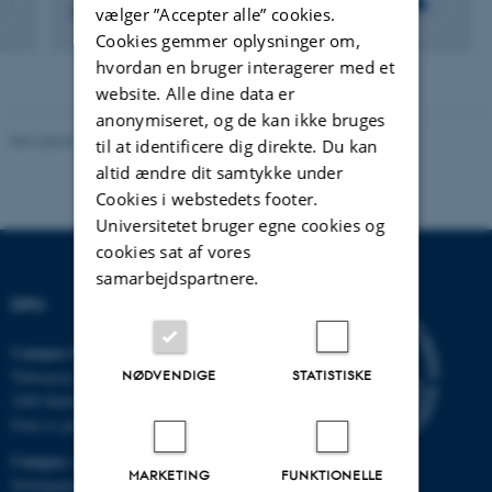
vælger ”Accepter alle” cookies.
Ekstern lektor
Cookies gemmer oplysninger om,
hvordan en bruger interagerer med et
website. Alle dine data er
anonymiseret, og de kan ikke bruges
Revideret 10.12.2023
-
Carsten Henriksen
til at identificere dig direkte. Du kan
altid ændre dit samtykke under
Cookies i webstedets footer.
Universitetet bruger egne cookies og
cookies sat af vores
samarbejdspartnere.
DPU
Campus Emdrup i København
Tuborgvej 164
NØDVENDIGE
STATISTISKE
2400 København NV
Find os på kort
Campus Aarhus
MARKETING
FUNKTIONELLE
Nobelparken, bygning 1483