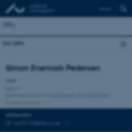
English
DPU
Om DPU
Titel
Simon Enemark Pedersen
Primær tilknytning
Tutor
DPU
Danmarks institut for Pædagogik og Uddannelse
En anden tilknytning
KONTAKTINFO
MAILADRESSE
au737173@edu.au.dk
Kopier