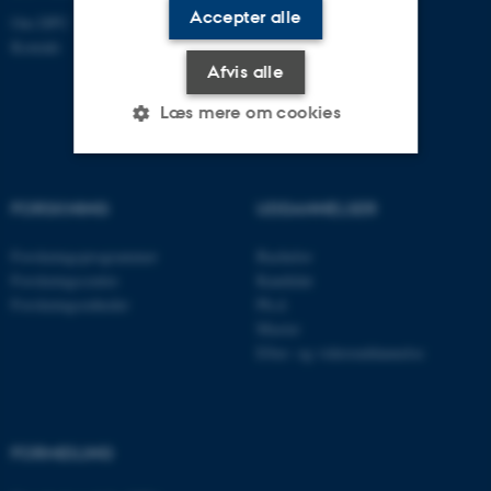
Accepter alle
Om DPU
Kontakt
Afvis alle
Læs mere om cookies
Nødvendige
Statistiske
Marketing
FORSKNING
UDDANNELSER
Funktionelle
Uklassificerede
Forskningsprogrammer
Bachelor
Forskningscentre
Kandidat
Forskningsenheder
Ph.d.
Nødvendige cookies hjælper
Master
Efter- og videreuddannelse
med at gøre hjemmesiden
brugbar ved at aktivere nogle
grundlæggende funktioner
som navigation mm.
FORMIDLING
Hjemmesiden kan ikke
fungerer uden disse cookies.