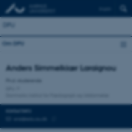
English
DPU
Om DPU
Titel
Anders Simmelkiær Laraignou
Primær tilknytning
Ph.d.-studerende
DPU
Danmarks institut for Pædagogik og Uddannelse
KONTAKTINFO
MAILADRESSE
ansl@edu.au.dk
Kopier