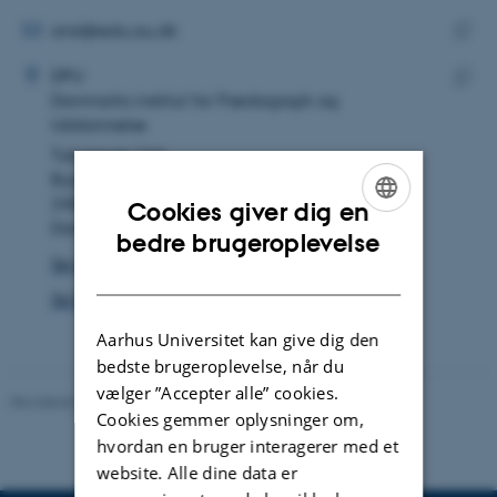
mailadresse
MAILADRESSE
ansl@edu.au.dk
ADRESSE
Kopie
Anders Simmelkiær Laraignou
DPU
maila
Danmarks institut for Pædagogik og
Kopie
Uddannelse
adres
Tuborgvej 164
Bygning A
2400 København NV
Cookies giver dig en
Danmark
ENGLISH
bedre brugeroplevelse
Se på kort
DANISH
Se Pure-profil
Aarhus Universitet kan give dig den
bedste brugeroplevelse, når du
vælger ”Accepter alle” cookies.
Revideret 10.12.2023
-
Carsten Henriksen
Cookies gemmer oplysninger om,
hvordan en bruger interagerer med et
website. Alle dine data er