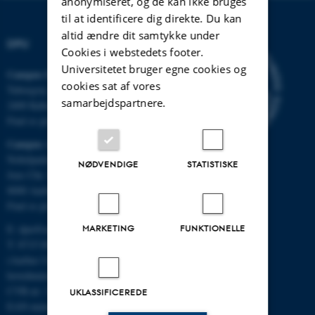
anonymiseret, og de kan ikke bruges
til at identificere dig direkte. Du kan
altid ændre dit samtykke under
DPU
Cookies i webstedets footer.
Universitetet bruger egne cookies og
Campus Emdrup i København
cookies sat af vores
Tuborgvej 164
samarbejdspartnere.
2400 København NV
Find os på kort
Campus Aarhus
Nobelparken, bygning 1483
NØDVENDIGE
STATISTISKE
Jens Chr. Skous Vej 4
8000 Aarhus C
Find os på kort
E:
dpu@au.dk
MARKETING
FUNKTIONELLE
T: 8715 0000
(Aarhus Universitets
hovednummer)
CVR-nr: 31119103
UKLASSIFICEREDE
EAN-numre