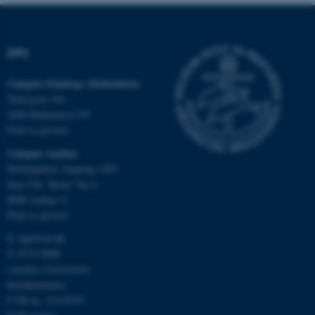
DPU
Nødvendige cookies hjælper
med at gøre hjemmesiden
Campus Emdrup i København
brugbar ved at aktivere nogle
Tuborgvej 164
grundlæggende funktioner
2400 København NV
som navigation mm.
Find os på kort
Hjemmesiden kan ikke
Campus Aarhus
fungerer uden disse cookies.
Nobelparken, bygning 1483
Jens Chr. Skous Vej 4
8000 Aarhus C
Find os på kort
Navn
Udbyder / Domæne
E:
dpu@au.dk
be_typo_user
TYPO3 Association
.au.dk
T: 8715 0000
(Aarhus Universitets
hovednummer)
CVR-nr: 31119103
fe_typo_user
Typo3 Association