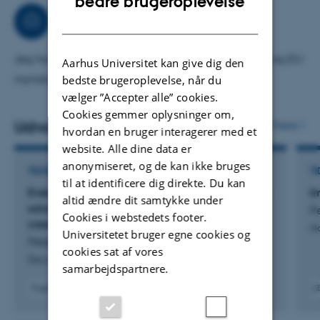
bedre brugeroplevelse
vådområdeprojekter i Sverige og Danmark
Rådgivning
DANISH
(ENGAGE4WET finansieret af FORMAS) og om
klimapolitik-rådgivning af ukrainske byer (U_CAN
Jeg har stor erfaring med rådgivning af nationale og EU-
Aarhus Universitet kan give dig den
finansieret af EU).
myndigheder
bedste brugeroplevelse, når du
vælger ”Accepter alle” cookies.
Cookies gemmer oplysninger om,
Udvalgte publikationer
Flere
hvordan en bruger interagerer med et
website. Alle dine data er
anonymiseret, og de kan ikke bruges
TIDSSKRIFTARTIKEL
TI
til at identificere dig direkte. Du kan
Evaluation of innovative policy for nature‑based
I
altid ændre dit samtykke under
solutions:: analysis from three European city
P
Cookies i webstedets footer.
case studies
Ma
Universitetet bruger egne cookies og
Petersen, C. +4.
cookies sat af vores
Discover Cities
samarbejdspartnere.
Fagfællebedømt
Digital
Digita
version
versi