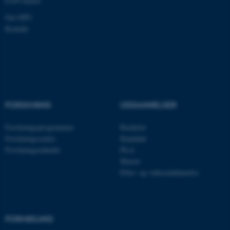
EAN-numre
.au.dk
Om DPU
Kontakt
FORSKNING
UDDANNELSER
Forskningsprogrammer
Bachelor
Forskningscentre
Kandidat
ASP.NET_SessionId
Microsoft Corporation
.au.dk
Forskningsenheder
Ph.d.
Master
Efter- og videreuddannelse
JSESSIONID
Oracle Corporation
.au.dk
FORMIDLING