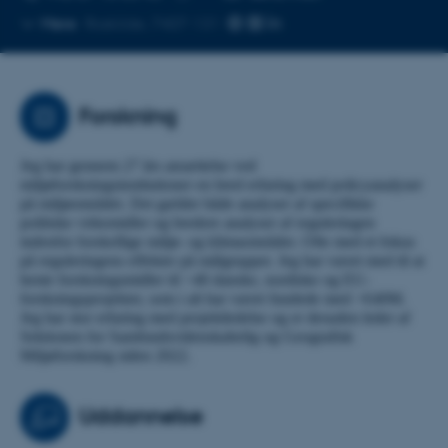
Kopier
Mere
Roskilde, 7407-131
telefonnummer
Forskning
Jeg har gennem 27 års ansættelse ved
miljøforskningsinstitutioner en bred erfaring med policyanalyser
på miljøområdet. Det gælder både analyser af specifikke
politiske virkemidler og bredere analyser af reguleringen
indenfor forskellige miljø- og klimaområder. Ofte med et fokus
på reguleringens effekter på målgrupper. Jeg har været med til at
hente forskningsmidler til >40 danske, nordiske og EU-
forskningsprojekter, som i alt har været fundede med >€40M.
Jeg har stor erfaring med projektledelse og er desuden leder af
Sektionen for Samfundsvidenskabelig og Geografisk
Miljøforskning siden 2022.
Uddannelse