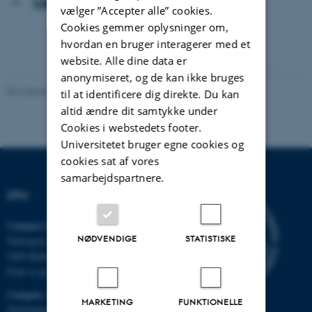
Læs artiklen
vælger ”Accepter alle” cookies.
Cookies gemmer oplysninger om,
hvordan en bruger interagerer med et
website. Alle dine data er
anonymiseret, og de kan ikke bruges
Revideret 16.04.2026
-
Carsten Henriksen
til at identificere dig direkte. Du kan
altid ændre dit samtykke under
Cookies i webstedets footer.
Universitetet bruger egne cookies og
cookies sat af vores
samarbejdspartnere.
DPU
Campus Emdrup i København
NØDVENDIGE
STATISTISKE
Tuborgvej 164
2400 København NV
Find os på kort
Campus Aarhus
MARKETING
FUNKTIONELLE
Nobelparken, bygning 1483