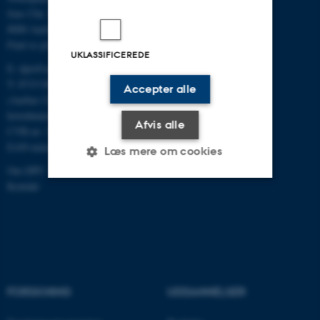
Jens Chr. Skous Vej 4
8000 Aarhus C
Find os på kort
UKLASSIFICEREDE
E:
dpu@au.dk
T: 8715 0000
Accepter alle
(Aarhus Universitets
hovednummer)
Afvis alle
CVR-nr: 31119103
EAN-numre
Læs mere om cookies
Om DPU
Kontakt
Nødvendige
Statistiske
Marketing
Funktionelle
Uklassificerede
FORSKNING
UDDANNELSER
Nødvendige cookies hjælper
med at gøre hjemmesiden