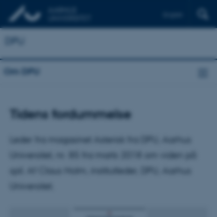
English
DPU
Om DPU
Tidens fordummelse
Leder fra magasinet Asterisk fra DPU, Aarhus
Universitet, nr. 85 fra marts 2018 om viden på
spil. Af Claus Holm, institutleder, DPU, Aarhus
Universitet.