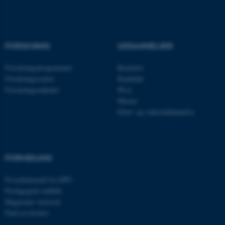
Navn
Udbyder / Domæne
be_typo_user
TYPO3 Association
.au.dk
FORSKNING
UDDANNELSER
Forskningsprogrammer
Bachelor
Forskningscentre
Kandidat
fe_typo_user
Typo3 Association
.au.dk
Forskningsenheder
Ph.d.
Master
Efter- og videreuddannelse
FORMIDLING
Få nyhedsmail fra DPU
Pædagogisk indblik
Magasinet Asterisk
Find en forsker
ASP.NET_SessionId
Microsoft Corporation