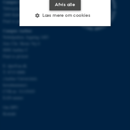
Campus Emdrup i København
Afvis alle
Tuborgvej 164
2400 København NV
Læs mere om cookies
Find os på kort
Campus Aarhus
Nobelparken, bygning 1483
Nødvendige
Statistiske
Marketing
Jens Chr. Skous Vej 4
Funktionelle
Uklassificerede
8000 Aarhus C
Find os på kort
E:
dpu@au.dk
T: 8715 0000
Nødvendige cookies hjælper
(Aarhus Universitets
med at gøre hjemmesiden
hovednummer)
brugbar ved at aktivere nogle
CVR-nr: 31119103
grundlæggende funktioner
EAN-numre
som navigation mm.
Hjemmesiden kan ikke
Om DPU
Kontakt
fungerer uden disse cookies.