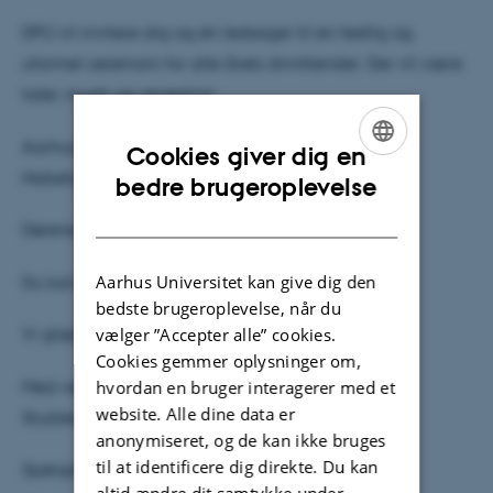
DPU vil invitere dig og én ledsager til en festlig og
uformel ceremoni for alle årets dimittender. Der vil være
taler, musik og reception.
Aarhus: Onsdag d. 23. september kl.15.30-17.30 i
Cookies giver dig en
Nobelauditoriet.
ENGLISH
bedre brugeroplevelse
DANISH
Dørene åbnes 15 minutter før.
Aarhus Universitet kan give dig den
Du kan tilmelde dig dimissionsfesten her ovenfor.
bedste brugeroplevelse, når du
vælger ”Accepter alle” cookies.
Vi glæder os til at ønske dig tillykke.
Cookies gemmer oplysninger om,
Med venlig hilsen Helle Rørbech
hvordan en bruger interagerer med et
website. Alle dine data er
Studieleder og viceinstitutleder
anonymiseret, og de kan ikke bruges
til at identificere dig direkte. Du kan
Spørgsmål kan rettes til:
studieliv@edu.au.dk