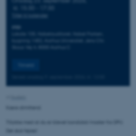
Onsdag 23. september 2026,
kl. 15:30 - 17:30
Tilføj til kalender
STED
Lokale 105, Nobelauditoret, Nobel Parken,
bygning 1482, Aarhus Universitet, Jens Chr.
Skous Vej 4, 8000 Aarhus C
Tilmeld
Senest onsdag
9.
september 2026,
kl. 12:00
Af
Studieliv
Kære dimittend
Tillykke med at du er blevet kandidat/master fra DPU.
Det skal fejres!