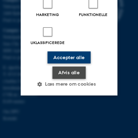
Tuborgvej 164
2400 København NV
MARKETING
FUNKTIONELLE
Find os på kort
Campus Aarhus
Nobelparken, bygning 1483
UKLASSIFICEREDE
Jens Chr. Skous Vej 4
8000 Aarhus C
Find os på kort
Accepter alle
E:
dpu@au.dk
Afvis alle
T: 8715 0000
(Aarhus Universitets
Læs mere om cookies
hovednummer)
CVR-nr: 31119103
EAN-numre
Nødvendige
Statistiske
Marketing
Om DPU
Kontakt
Funktionelle
Uklassificerede