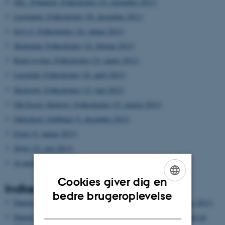
Old - Pollution. Folkeskolen (23. november 2011)
Lusetanter. Folkeskolen (20. december 2011)
Spyt ej. Folkeskolen (24. januar 2012)
Skolemad. Folkeskolen (22. februar 2012)
Rend og hop. Folkeskolen (21. marts 2012)
Lærerkår. Folkeskolen (18. april 2012)
Skolestøv. Folkeskolen (13. juni 2012)
Old Scool: Skolevej. Folkeskolen (15. august 2012)
Oldschool: Ordblind (5. december 2012)
Form (9. januar 2013)
Sløjd (22. maj 2013)
At anskue (19. juni 2013)
Cookies giver dig en
Indlæg i medierne
ENGLISH
bedre brugeroplevelse
Danske skoler fra folket. Indslag på TV2 Lorry (21. september 2011)
DANISH
Danske skoler blev sparket i gang af folket - ikke staten. Artikel på