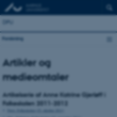
DPU
Forskning
Artikler og
medieomtaler
Artikelserie af Anne Katrine Gjerløff i
Folkeskolen 2011-2012
Tørst. Folkeskolen (25. oktober 2011)