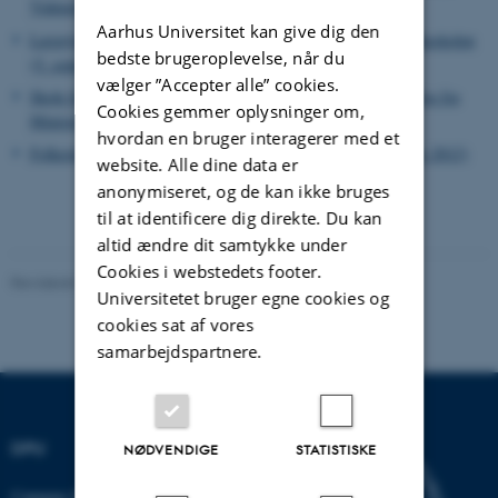
Videnskab.dk (1. september 2011)
Aarhus Universitet kan give dig den
Lærerjobbet var sidste udvej for sårede soldater. Artikel i Folkeskolen
bedste brugeroplevelse, når du
(5. september 2011)
vælger ”Accepter alle” cookies.
Skole for alle i 200 år – jubilæum 1814-2014. Pressemeddelelse fra
Cookies gemmer oplysninger om,
Ministeriet for Børn og Undervisning (4. oktober 2012)
hvordan en bruger interagerer med et
Folkeskolen fylder 200 år. Artikel i Folkeskolen (7. september 2012)
website. Alle dine data er
anonymiseret, og de kan ikke bruges
til at identificere dig direkte. Du kan
altid ændre dit samtykke under
Cookies i webstedets footer.
Revideret 08.12.2022
-
Knud Holt Nielsen
Universitetet bruger egne cookies og
cookies sat af vores
samarbejdspartnere.
DPU
NØDVENDIGE
STATISTISKE
Campus Emdrup i København