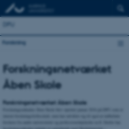
DPU
Forskning
Forskningsnetværket
Åben Skole
Forskningsnetværket Åben Skole
Forskningsenheden Åben Skole blev oprettet januar 2016 på DPU som et
internt forskningsfællesskab, men har udviklet sig til også at indbefatte
forskere fra andre universiteter og professionshøjskoler m.fl. Derfor har
forskningsenheden indgået et samarbejde med Skoletjenesten –