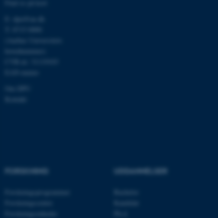
Find os på kort
E:
dpu@au.dk
T: 8715 0000
fe_typo_user
Typo3 Association
.au.dk
(Aarhus Universitets
hovednummer)
CVR-nr: 31119103
EAN-numre
Om DPU
Kontakt
ASP.NET_SessionId
Microsoft Corporation
FORSKNING
UDDANNELSER
.au.dk
Forskningsprogrammer
Bachelor
Forskningscentre
Kandidat
Forskningsenheder
Ph.d.