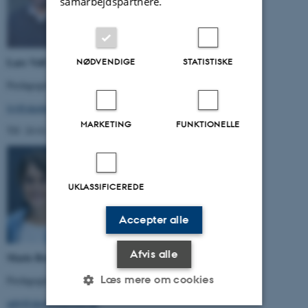
samarbejdspartnere.
Lars Volf Jensen
NØDVENDIGE
STATISTISKE
Pædagogisk udviklingskonsulent
lvj@skoletjenesten.dk
MARKETING
FUNKTIONELLE
Tlf: 24 61 66 42
UKLASSIFICEREDE
Accepter alle
Afvis alle
Marie Broen
Læs mere om cookies
Pædagogisk udviklingskonsulent
mbj@skoletjenesten.dk