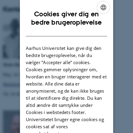
Kontakt
Cookies giver dig en
ENGLISH
bedre brugeroplevelse
DANISH
Aarhus Universitet kan give dig den
bedste brugeroplevelse, når du
vælger ”Accepter alle” cookies.
Mette Berndsen
Cookies gemmer oplysninger om,
Mag. Art. i kunsthistorie, Ph.D. studerende (DPU)
hvordan en bruger interagerer med et
website. Alle dine data er
Metteberndsen@edu.au.dk
anonymiseret, og de kan ikke bruges
Tlf: 20 48 81 88
til at identificere dig direkte. Du kan
altid ændre dit samtykke under
Cookies i webstedets footer.
Universitetet bruger egne cookies og
cookies sat af vores