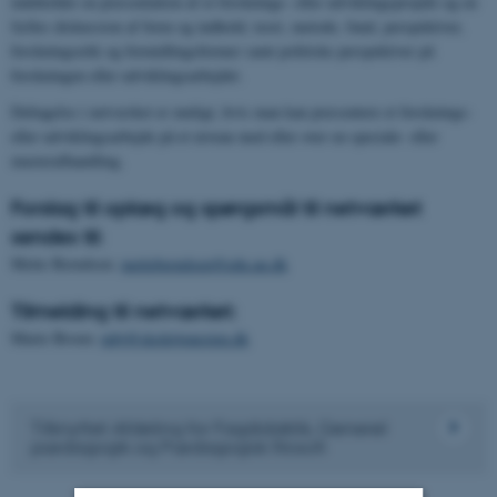
indeholder en præsentation af et forsknings- eller udviklingsprojekt og en
fælles diskussion af form og indhold, teori, metode, fund, perspektiver,
forskningsetik og formidlingsformer samt politiske perspektiver på
forskningen eller udviklingsarbejdet.
Deltagelse i netværket er muligt, hvis man kan præsentere et forsknings-
eller udviklingsarbejde på et niveau med eller over en speciale- eller
masterafhandling.
Forslag til oplæg og spørgsmål til netværket
sendes til:
Mette Berndsen:
metteberndsen@edu.au.dk
Tilmelding til netværket:
Marie Broen:
mbj@skoletjenesten.dk
Tilknyttet Afdeling for Fagdidaktik, Generel
pædagogik og Pædagogisk filosofi