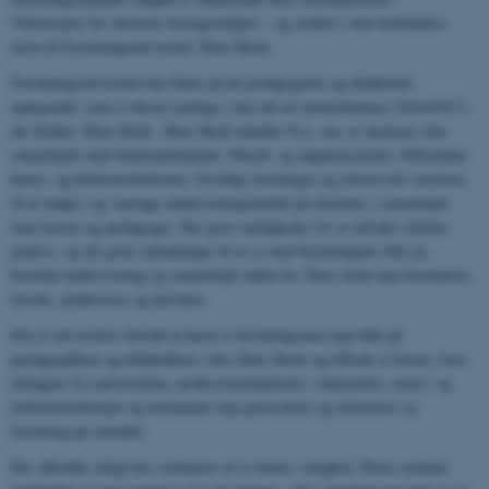
Videncenter for eksterne læringsmiljøer – og ændrer i den forbindelse
navn til Forskningsnetværket Åben Skole.
Forskningsnetværket har fokus på de pædagogiske og didaktiske
spørgsmål, som er blevet tydelige i den del af skolereformen (2014/2017),
der hedder Åben Skole. Åben Skole handler bl.a. om, at skolerne skal
samarbejde med lokalsamfundene. Musik- og ungdomsskoler, biblioteker,
kunst- og kulturinstitutioner, frivillige foreninger og erhvervsliv inviteres
til at indgå i og varetage undervisningsforløb på skolerne i samarbejde
med lærere og pædagoger. Det giver muligheder for at udvikle skolens
praksis, og det giver anledninger til at se med forskningens blik på,
hvordan undervisning og samarbejde inden for Åben skole kan formuleres,
forstås, praktiseres og påvirkes.
Det er netværkets formål at kaste et forskningsmæssigt blik på
pædagogikken og didaktikken i den Åbne Skole og tilbyde et forum, hvor
deltagere fra universiteter, professionshøjskoler, videncentre, kunst- og
kulturinstitutioner og kommuner kan præsentere og diskuterer ny
forskning på området.
Der afholdes årligt fire seminarer af to timers varighed. Hvert seminar