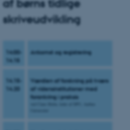
af børns tidlige
skriveudvikling
14:00-
Ankomst og registrering
14.15
14.15-
Værdien af forskning på tværs
14.20
af vidensinstitutioner med
forankring i praksis
ved Claus Holm, leder af DPU, Aarhus
Universitet