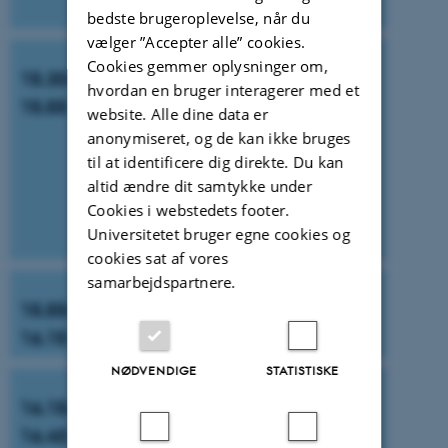
Nationalt Videncenter for Læsning
bedste brugeroplevelse, når du
vælger ”Accepter alle” cookies.
Cookies gemmer oplysninger om,
15.30-
Eksempler på typiske trin i
hvordan en bruger interagerer med et
15.55
den tidlige skriveudvikling og
website. Alle dine data er
individuelle elevers
anonymiseret, og de kan ikke bruges
udviklingsbaner
til at identificere dig direkte. Du kan
altid ændre dit samtykke under
ved Kristine Kabel, lektor og forsker i
danskfagets didaktik på DPU, Aarhus
Cookies i webstedets footer.
Universite
Universitetet bruger egne cookies og
cookies sat af vores
samarbejdspartnere.
15.55-
Pause med kaffe og kage
16.15
NØDVENDIGE
STATISTISKE
16.15-
Kan moderne kunstig
16.40
intelligens og