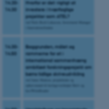
14.20-
Hvorfor er det vigtigt at
14.30
investere i tværfaglige
projekter som ATEL?
ved Niels Bech Lukassen, Investment Manager
i Innovationsfonden
14.30-
Baggrunden, målet og
14.50
rammerne for et i
international sammenhæng
ambitiøst forskningsprojekt om
børns tidlige skriveudvikling
ved Janus Madsen, projektleder og
ophavsmand til læringsværktøjet Skriv og
læs/WriteReader