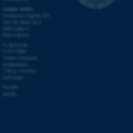
Campus Aarhus
Nobelparken, bygning 1483
Jens Chr. Skous Vej 4
8000 Aarhus C
Find os på kort
E:
dpu@au.dk
T: 8715 0000
ASP.NET_SessionId
Microsoft Corporation
.au.dk
(Aarhus Universitets
hovednummer)
CVR-nr: 31119103
EAN-numre
JSESSIONID
Oracle Corporation
Om DPU
.au.dk
Kontakt
ARRAffinity
Microsoft Corporation
.mitstudie.au.dk