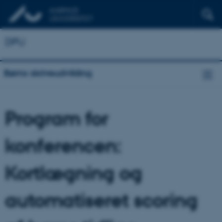
DPU
Børns skriveudvikling
Program for
konferencen:
Kortlægning og
automatiseret scoring