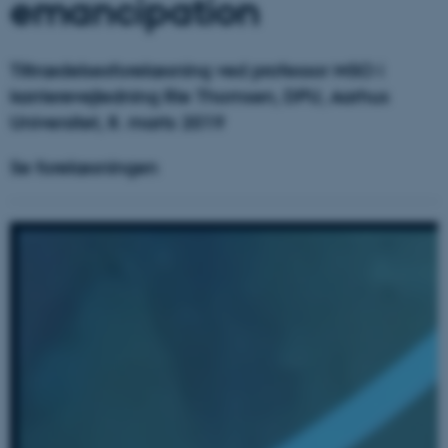
emancipation
Tiltrædelsesforelæsning ved professor MSO i
karrierevejledning Rie Thomsen, DPU, Aarhus
Universitet, 8. marts 2019
Se forelæsningen