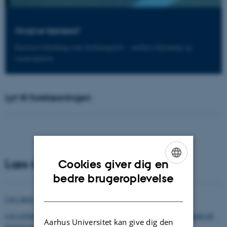
Hvad er karriere?
Karrierevejledning som forskningsfelt – mellem tilpasning og
emancipation
Lyt til forelæsningen
Læs mere
Cookies giver dig en
ENGLISH
bedre brugeroplevelse
DANISH
Læs mere om tiltrædelsesforelæsningen
Læs nyhed fra DPU: Ny professor MSO på DPU: gør plads til bump på
Aarhus Universitet kan give dig den
karrierevejen