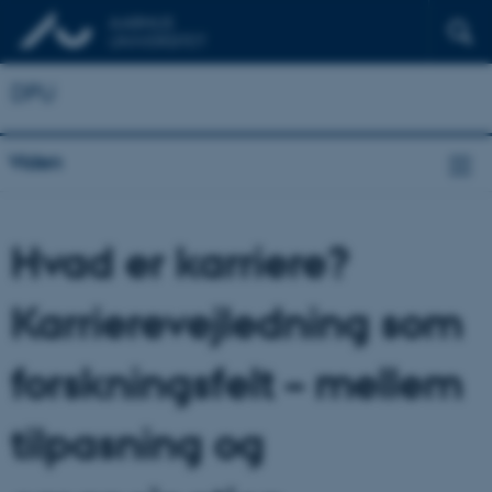
DPU
Viden
Hvad er karriere?
Karrierevejledning som
forskningsfelt – mellem
tilpasning og