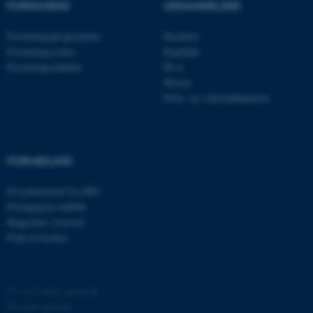
FORSKNING
UDDANNELSER
Forskningsprogrammer
Bachelor
Forskningscentre
Kandidat
Forskningsenheder
Ph.d.
Master
Efter- og videreuddannelse
ASP.NET_SessionId
Microsoft Corporation
.au.dk
FORMIDLING
Få nyhedsmail fra DPU
JSESSIONID
Oracle Corporation
Pædagogisk indblik
.au.dk
Magasinet Asterisk
Find en forsker
ARRAffinity
Microsoft Corporation
.mitstudie.au.dk
©
—
Cookies på au.dk
Privatlivspolitik