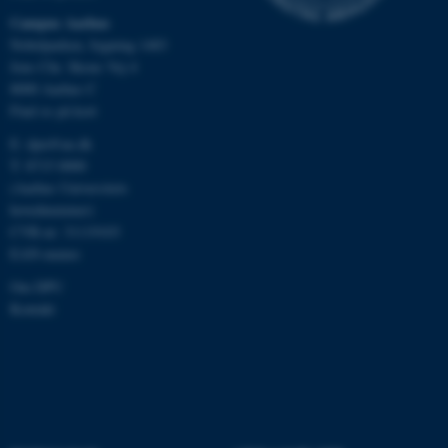
med at gøre hjemmesiden
Campus Aarhus
brugbar ved at aktivere nogle
Nobelparken, bygning 1483
grundlæggende funktioner
Jens Chr. Skous Vej 4
som navigation mm.
8000 Aarhus C
Hjemmesiden kan ikke
Find os på kort
fungerer uden disse cookies.
E:
dpu@au.dk
T: 8715 0000
(Aarhus Universitets
hovednummer)
Navn
Udbyder / Domæne
CVR-nr: 31119103
be_typo_user
TYPO3 Association
EAN-numre
.au.dk
Om DPU
Kontakt
fe_typo_user
Typo3 Association
.au.dk