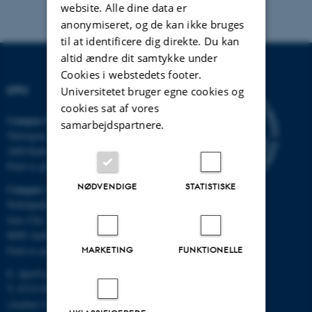
website. Alle dine data er
anonymiseret, og de kan ikke bruges
til at identificere dig direkte. Du kan
altid ændre dit samtykke under
Cookies i webstedets footer.
DPU
Universitetet bruger egne cookies og
cookies sat af vores
Campus Emdrup i København
samarbejdspartnere.
Tuborgvej 164
2400 København NV
Find os på kort
NØDVENDIGE
STATISTISKE
Campus Aarhus
Nobelparken, bygning 1483
Jens Chr. Skous Vej 4
8000 Aarhus C
MARKETING
FUNKTIONELLE
Find os på kort
E:
dpu@au.dk
T: 8715 0000
(Aarhus Universitets