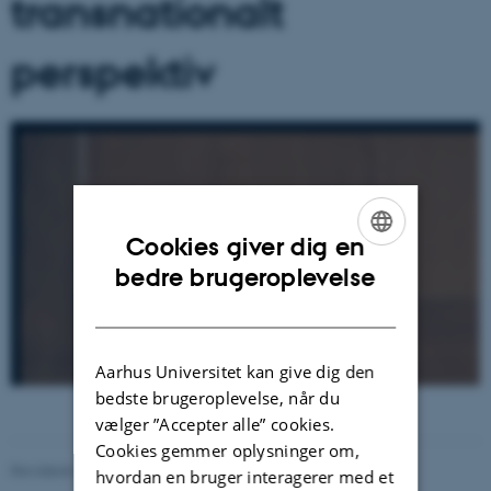
transnationalt
perspektiv
Cookies giver dig en
ENGLISH
bedre brugeroplevelse
DANISH
Aarhus Universitet kan give dig den
bedste brugeroplevelse, når du
vælger ”Accepter alle” cookies.
Cookies gemmer oplysninger om,
Revideret 24.04.2025
-
Michelle Fehlhaber
hvordan en bruger interagerer med et