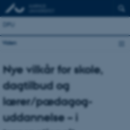
DPU
Viden
Nye vilkår for skole,
dagtilbud og
lærer/pædagog-
uddannelse – i