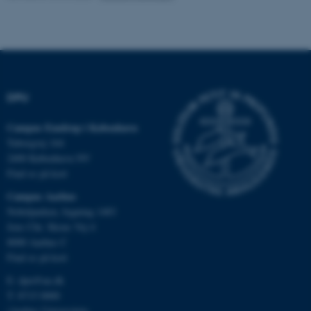
fe_typo_user
Typo3 Association
.au.dk
DPU
Campus Emdrup i København
Tuborgvej 164
2400 København NV
Find os på kort
Campus Aarhus
Nobelparken, bygning 1483
ASP.NET_SessionId
Microsoft Corporation
.au.dk
Jens Chr. Skous Vej 4
8000 Aarhus C
Find os på kort
E:
dpu@au.dk
JSESSIONID
Oracle Corporation
T: 8715 0000
.au.dk
(Aarhus Universitets