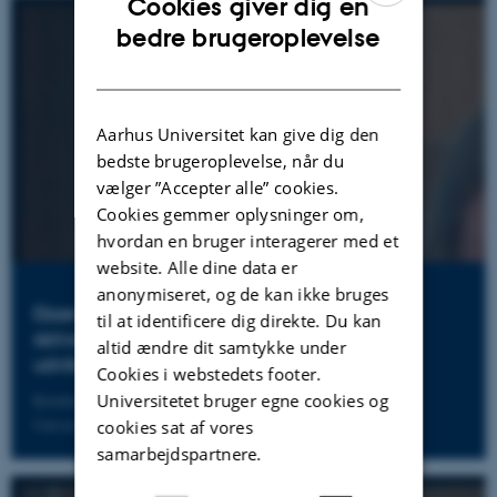
Cookies giver dig en
ENGLISH
bedre brugeroplevelse
DANISH
Aarhus Universitet kan give dig den
bedste brugeroplevelse, når du
vælger ”Accepter alle” cookies.
Cookies gemmer oplysninger om,
hvordan en bruger interagerer med et
website. Alle dine data er
anonymiseret, og de kan ikke bruges
Eksempler på typiske trin i den tidlige
til at identificere dig direkte. Du kan
skriveudvikling og individuelle elevers
altid ændre dit samtykke under
udviklingsbaner
Cookies i webstedets footer.
Universitetet bruger egne cookies og
Kristine Kabel, lektor i danskfagets didaktik på DPU, Aarhus
Universitet
cookies sat af vores
samarbejdspartnere.