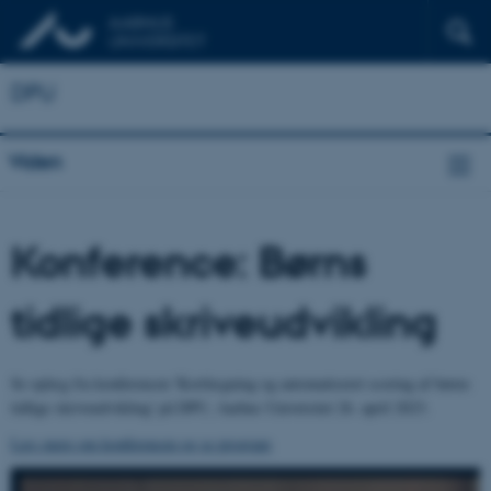
DPU
Viden
Konference: Børns
tidlige skriveudvikling
Se oplæg fra konferencen 'Kortlægning og automatiseret scoring af børns
tidlige skriveudvikling' på DPU, Aarhus Univetsitet 26. april 2023.
Læs mere om konferencen og se program