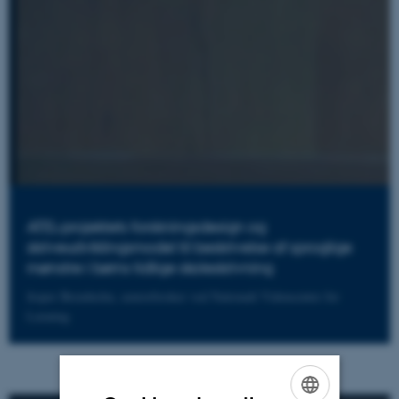
ATEL-projektets forskningsdesign og
skriveudviklingsmodel til beskrivelse af sproglige
mønstre i børns tidlige skoleskrivning
Jesper Bremholm, seniorforsker ved Nationalt Videncenter for
Læsning