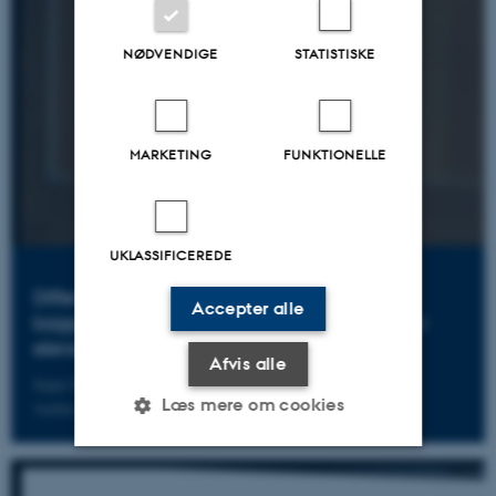
NØDVENDIGE
STATISTISKE
MARKETING
FUNKTIONELLE
UKLASSIFICEREDE
Differentieret fælles skriveundervisning på
Accepter alle
baggrund af automatisk vurdering af udvikling i
elevers skrivning
Afvis alle
Jeppe Bundsgaard, professor i danskfagets didaktik ved DPU,
Læs mere om cookies
Aarhus Universitet
Nødvendige
Statistiske
Marketing