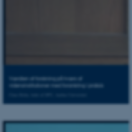
Værdien af forskning på tværs af
vidensinstitutioner med forankring i praksis
Claus Holm, leder af DPU, Aarhus Universitet