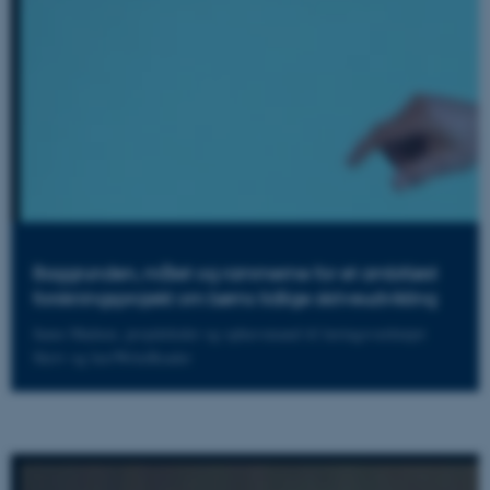
Baggrunden, målet og rammerne for et ambitiøst
forskningsprojekt om børns tidlige skriveudvikling
Janus Madsen, projektleder og ophavsmand til læringsværktøjet
Skriv og læs/WriteReader