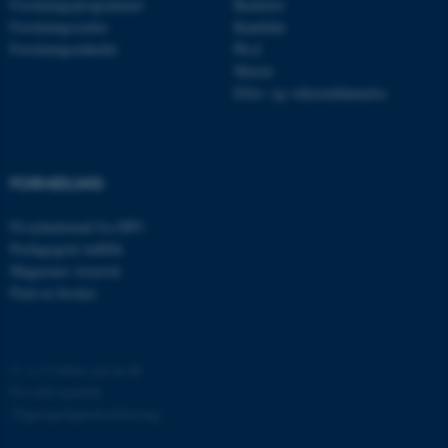
Forskningsprogrammer
Bachelor
.au.dk
Forskningscentre
Kandidat
Forskningsenheder
Ph.d.
Master
Efter- og videreuddannelse
fe_typo_user
Typo3 Association
.au.dk
FORMIDLING
Få nyhedsmail fra DPU
Pædagogisk indblik
Magasinet Asterisk
Find en forsker
©
—
Cookies på au.dk
ASP.NET_SessionId
Microsoft Corporation
.au.dk
Privatlivspolitik
Tilgængelighedserklæring