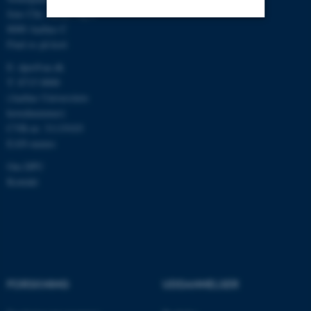
Jens Chr. Skous Vej 4
8000 Aarhus C
Find os på kort
Nødvendige
Statistiske
Marketing
E:
dpu@au.dk
Funktionelle
Uklassificerede
T: 8715 0000
(Aarhus Universitets
hovednummer)
Nødvendige cookies hjælper
CVR-nr: 31119103
EAN-numre
med at gøre hjemmesiden
brugbar ved at aktivere nogle
Om DPU
grundlæggende funktioner
Kontakt
som navigation mm.
Hjemmesiden kan ikke
fungerer uden disse cookies.
FORSKNING
UDDANNELSER
Navn
Udbyder / Domæne
be_typo_user
TYPO3 Association