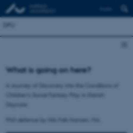
English
DPU
What is going on here?
A Journey of Discovery into the Conditions of
Children’s Social Fantasy Play in Danish
Daycare.
PhD defence by Nils Falk Hansen, MA.