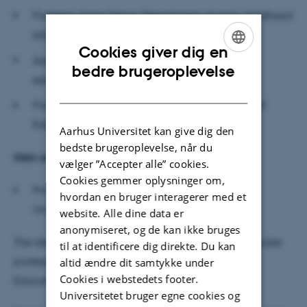
Professor Anne Greve, Department of early childhood
education, Oslo Metropolitan University
Cookies giver dig en
Associate professor Kevin Perry, Social work
ENGLISH
bedre brugeroplevelse
education, University of Greenland
DANISH
Professor Morten Nissen (chair), Danish School of
Education (DPU), Aarhus University
Aarhus Universitet kan give dig den
bedste brugeroplevelse, når du
Main supervisor
vælger ”Accepter alle” cookies.
Cookies gemmer oplysninger om,
Professor Ditte Winther Lindqvist, DPU, Aarhus
hvordan en bruger interagerer med et
University
website. Alle dine data er
anonymiseret, og de kan ikke bruges
The defence will be moderated in English by associate
til at identificere dig direkte. Du kan
professor Kari Kragh Blume Dahl, Danish School of
altid ændre dit samtykke under
Cookies i webstedets footer.
Education, Aarhus University.
Universitetet bruger egne cookies og