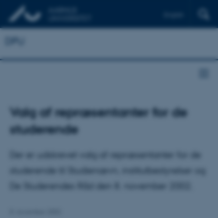
English
DPU
Valg af repræsentanter for de
studerende
Der er udskrevet valg af repræsentanter for de
studerende til Studienævn, institutbestyrelser og
De Studerendes Råd den 8. november 2002.
8. november 2002