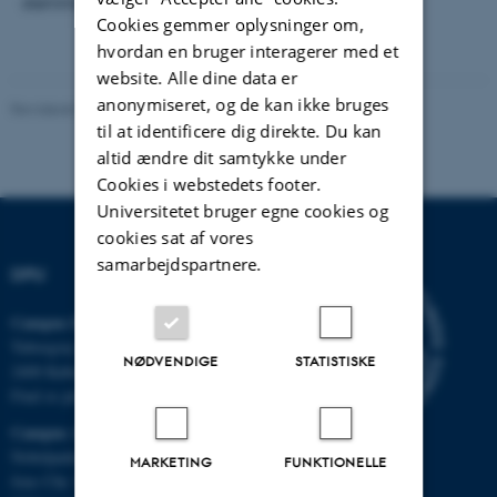
stemmeafgivning, som er d. 8 december.
Cookies gemmer oplysninger om,
hvordan en bruger interagerer med et
website. Alle dine data er
anonymiseret, og de kan ikke bruges
Revideret 07.07.2026
-
Carsten Henriksen
til at identificere dig direkte. Du kan
altid ændre dit samtykke under
Cookies i webstedets footer.
Universitetet bruger egne cookies og
cookies sat af vores
samarbejdspartnere.
DPU
Campus Emdrup i København
Tuborgvej 164
NØDVENDIGE
STATISTISKE
2400 København NV
Find os på kort
Campus Aarhus
Nobelparken, bygning 1483
MARKETING
FUNKTIONELLE
Jens Chr. Skous Vej 4