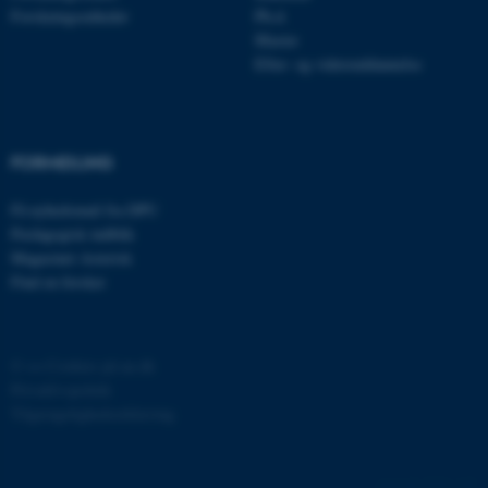
Forskningsenheder
Ph.d.
grundlæggende funktioner
Master
som navigation mm.
Efter- og videreuddannelse
Hjemmesiden kan ikke
fungerer uden disse cookies.
FORMIDLING
Navn
Udbyder / Domæne
Få nyhedsmail fra DPU
be_typo_user
TYPO3 Association
Pædagogisk indblik
.au.dk
Magasinet Asterisk
Find en forsker
fe_typo_user
Typo3 Association
.au.dk
©
—
Cookies på au.dk
Privatlivspolitik
Tilgængelighedserklæring
4770 / i29