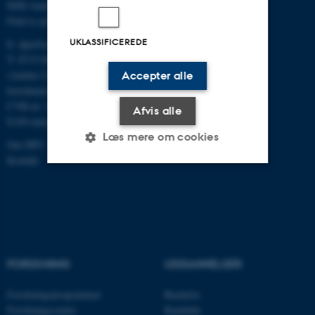
8000 Aarhus C
Find os på kort
UKLASSIFICEREDE
E:
dpu@au.dk
T: 8715 0000
(Aarhus Universitets
Accepter alle
hovednummer)
CVR-nr: 31119103
Afvis alle
EAN-numre
Læs mere om cookies
Om DPU
Kontakt
Nødvendige
Statistiske
Marketing
Funktionelle
Uklassificerede
FORSKNING
UDDANNELSER
Nødvendige cookies hjælper
med at gøre hjemmesiden
Forskningsprogrammer
Bachelor
brugbar ved at aktivere nogle
Forskningscentre
Kandidat