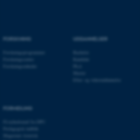
Nødvendige cookies hjælper
med at gøre hjemmesiden
brugbar ved at aktivere nogle
grundlæggende funktioner
FORSKNING
UDDANNELSER
som navigation mm.
Hjemmesiden kan ikke
Forskningsprogrammer
Bachelor
fungerer uden disse cookies.
Forskningscentre
Kandidat
Forskningsenheder
Ph.d.
Master
Efter- og videreuddannelse
Navn
Udbyder / Domæne
be_typo_user
TYPO3 Association
.au.dk
FORMIDLING
Få nyhedsmail fra DPU
fe_typo_user
Typo3 Association
Pædagogisk indblik
.au.dk
Magasinet Asterisk