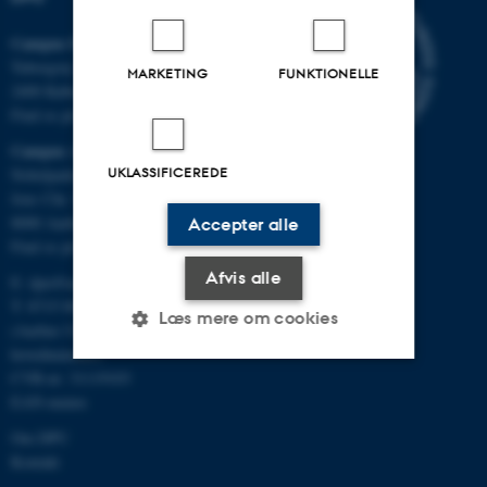
Campus Emdrup i København
Tuborgvej 164
MARKETING
FUNKTIONELLE
2400 København NV
Find os på kort
Campus Aarhus
UKLASSIFICEREDE
Nobelparken, bygning 1483
Jens Chr. Skous Vej 4
8000 Aarhus C
Accepter alle
Find os på kort
Afvis alle
E:
dpu@au.dk
T: 8715 0000
Læs mere om cookies
(Aarhus Universitets
hovednummer)
CVR-nr: 31119103
EAN-numre
Nødvendige
Statistiske
Marketing
Om DPU
Funktionelle
Uklassificerede
Kontakt