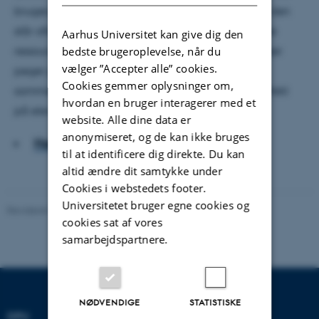
bruges på dyr specialundervisning, og effekten af den
står ofte slet ikke i et rimeligt forhold til de kolossale
Aarhus Universitet kan give dig den
ressourcer, der anvendes på dette felt. Undersøgelser
bedste brugeroplevelse, når du
vælger ”Accepter alle” cookies.
peger på, at dansk specialundervisning i mange
Cookies gemmer oplysninger om,
sammenhænge ikke har en tilstrækkelig positiv effekt
hvordan en bruger interagerer med et
på elevernes læring og trivsel.
website. Alle dine data er
anonymiseret, og de kan ikke bruges
Hent hele artiklen
til at identificere dig direkte. Du kan
altid ændre dit samtykke under
Cookies i webstedets footer.
Universitetet bruger egne cookies og
Revideret 07.07.2026
-
Carsten Henriksen
cookies sat af vores
samarbejdspartnere.
NØDVENDIGE
STATISTISKE
DPU