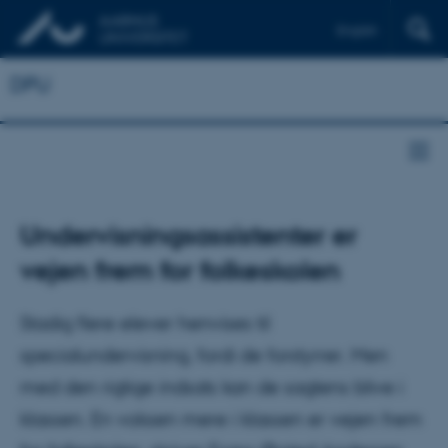
English
DPU
Undervisningsassistenter er
vejen frem for folkeskolen
Stadig flere elever henvises til
specialundervisning, fordi de forstyrrer. Men
med den rigtige indsats kan de sagtens blive i
klassen. En voksen mere i klassen er vejen frem