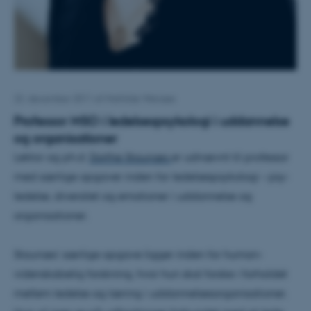
22. december 2011
af
Mathilde Weirsøe
Professor MSO i ledelsespsykologi i uddannelse
og organisationer
Lektor og ph.d.
Dorthe Staunæs
er udnævnt til professor
med særlige opgaver inden for ledelsespsykologi – psy-
ledelse, diversitet og emotioner i uddannelse og
organisationer.
Staunæs’ særlige opgave ligger inden for human-
videnskabelig forskning, hvor hun skal forske i forholdet
mellem ledelse og læring i uddannelsesorganisationer.