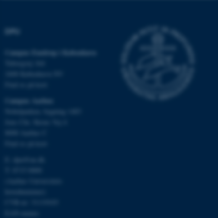
DPU
Campus Emdrup i København
Tuborgvej 164
2400 København NV
Find os på kort
Campus Aarhus
Nobelparken, bygning 1483
Jens Chr. Skous Vej 4
ASP.NET_SessionId
Microsoft Corporation
8000 Aarhus C
.au.dk
Find os på kort
E:
dpu@au.dk
T: 8715 0000
(Aarhus Universitets
JSESSIONID
Oracle Corporation
hovednummer)
.au.dk
CVR-nr: 31119103
EAN-numre