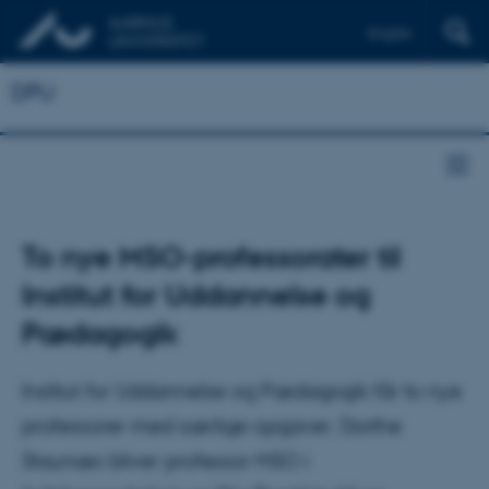
English
DPU
To nye MSO-professorater til
Institut for Uddannelse og
Pædagogik
Institut for Uddannelse og Pædagogik får to nye
professorer med særlige opgaver. Dorthe
Staunæs bliver professor MSO i