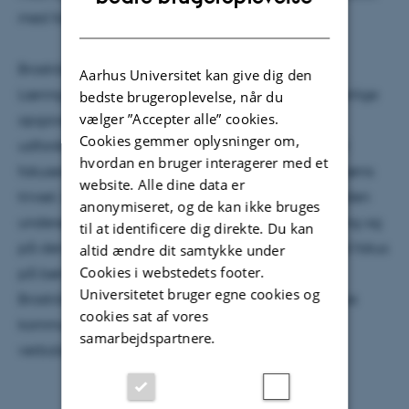
med fokus på sprog.
DANISH
Broström er leder af forskningsenheden Barndom,
Aarhus Universitet kan give dig den
Læring og Didaktik, Aarhus Universitet, og hans særlige
bedste brugeroplevelse, når du
vælger ”Accepter alle” cookies.
opgaver bliver teoretisk og praktisk at bidrage til
Cookies gemmer oplysninger om,
udforskning af dagtilbuddets pædagogik. Han vil
hvordan en bruger interagerer med et
fokusere på det enhedsmæssige forhold mellem børns
website. Alle dine data er
trivsel, læring, udvikling og dannelse. Han vil desuden
anonymiseret, og de kan ikke bruges
undersøge forholdet mellem på den ene side læring og
til at identificere dig direkte. Du kan
på den anden side omsorg, trivsel og pasning. Med fokus
altid ændre dit samtykke under
Cookies i webstedets footer.
på børns sprog og med et didaktisk perspektiv vil
Universitetet bruger egne cookies og
Broström bl.a. forske i de tidlige mimiske og gestiske
cookies sat af vores
kommunikative elementer hos småbørn samt
samarbejdspartnere.
verbalsprog og skriftsprog hos de lidt ældre børn.