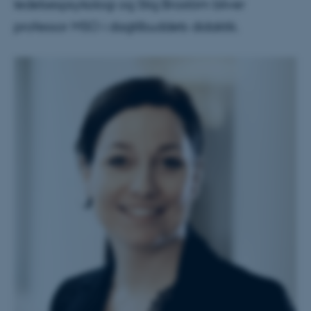
ledelsespsykologi og Stig Brostöm bliver
professor MSO i dagtilbuddets didaktik.