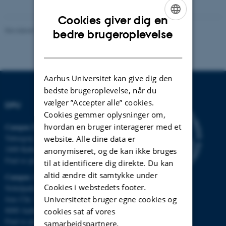
Cookies giver dig en
ENGLISH
Revideret 07.07.2026
-
Carsten Henriksen
bedre brugeroplevelse
DANISH
Aarhus Universitet kan give dig den
bedste brugeroplevelse, når du
vælger ”Accepter alle” cookies.
DPU
Cookies gemmer oplysninger om,
hvordan en bruger interagerer med et
Campus Emdrup i København
Tuborgvej 164
website. Alle dine data er
2400 København NV
anonymiseret, og de kan ikke bruges
Find os på kort
til at identificere dig direkte. Du kan
altid ændre dit samtykke under
Campus Aarhus
Cookies i webstedets footer.
Nobelparken, bygning 1483
Universitetet bruger egne cookies og
Jens Chr. Skous Vej 4
8000 Aarhus C
cookies sat af vores
Find os på kort
samarbejdspartnere.