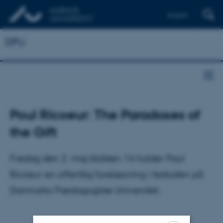
English
DPU
Poul Ricoeur: The Paradoxes of
the Gift
Fredag den 2. maj klokken 14 holder Paul
Ricoeur en offentlig forelæsning i festsalen på
Danmarks Pædagogiske Universitet.