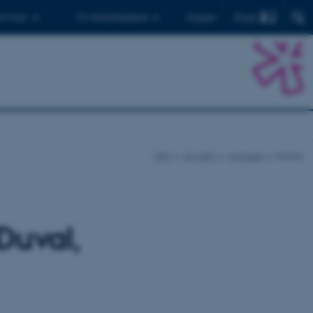
Find
 ph.d.er
Til medarbejdere
English
DPU
Om DPU
Nyheder
Nyhed
Duval,