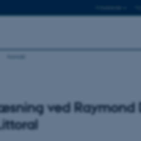
Til studerende
Til
Kontakt
elæsning ved Raymond 
ittoral