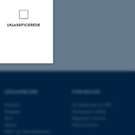
UKLASSIFICEREDE
Uklassificerede
UDDANNELSER
FORMIDLING
ere nogle
Bachelor
Få nyhedsmail fra DPU
rer uden disse
Kandidat
Pædagogisk indblik
Ph.d.
Magasinet Asterisk
Master
Find en forsker
Efter- og videreuddannelse