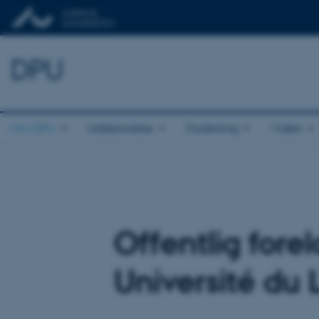
DPU
Om DPU
Uddannelse
Forskning
Viden
Offentlig for
Université du L