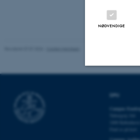
NØDVENDIGE
Revideret 07.07.2026
-
Carsten Henriksen
Nødvendige
DPU
Nødvendige cooki
Campus Emdru
grundlæggende fu
Tuborgvej 164
cookies.
2400 Københav
Find os på kort
Campus Aarhu