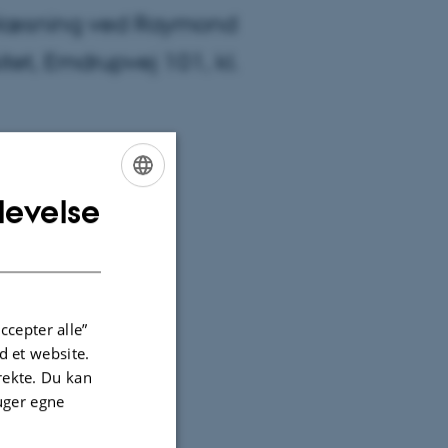
forelæsning ved Raymond
tet, Emdrupvej 101, kl.
levelse
ENGLISH
DANISH
eresse for
Resumé og
ccepter alle”
 et website.
irekte. Du kan
uger egne