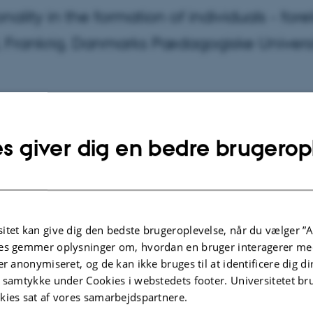
onality in the formation of individuals - 
al, Frankrig. Danmarks Pædagogiske Universi
2
s giver dig en bedre brugerop
en afholdes på engelsk, og henvender sig til alle med int
videnskab. Et resume og en kort biografi kan læses her:
itet kan give dig den bedste brugeroplevelse, når du vælger ”A
es gemmer oplysninger om, hvordan en bruger interagerer med
er anonymiseret, og de kan ikke bruges til at identificere dig d
t samtykke under Cookies i webstedets footer. Universitetet br
kies sat af vores samarbejdspartnere.