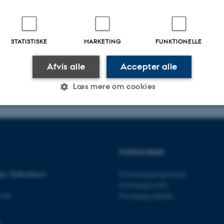
STATISTISKE
MARKETING
FUNKTIONELLE
Afvis alle
Accepter alle
Læs mere om cookies
Statistiske
Marketing
Funktionelle
FORSKNING
es hjælper med at gøre hjemmesiden brugbar ved at aktiv
p i København
Forskningsprogrammer
nktioner som navigation mm. Hjemmesiden kan ikke funge
Forskningscentre
n NV
Forskningsenheder
s