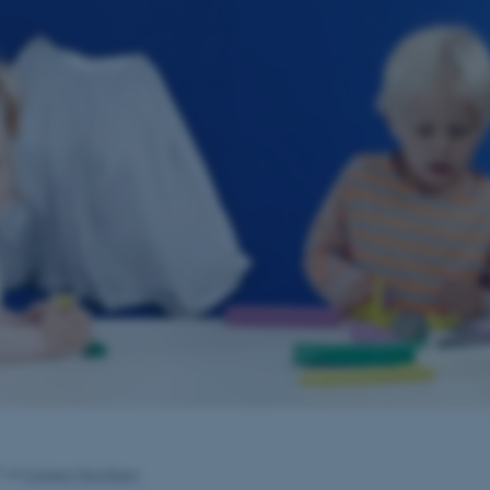
7
af
Carsten Henriksen