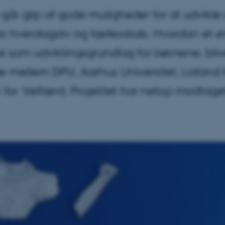
går glip af gode muligheder for at udvikle 
nes hverdagsliv og fællesskab. Hvordan et
 som udviklingsgrundlag for børnene, bliv
e mellem DPU, Aarhus Universitet, Lollan
for Velfærd. Projektet har netop modtaget 3,