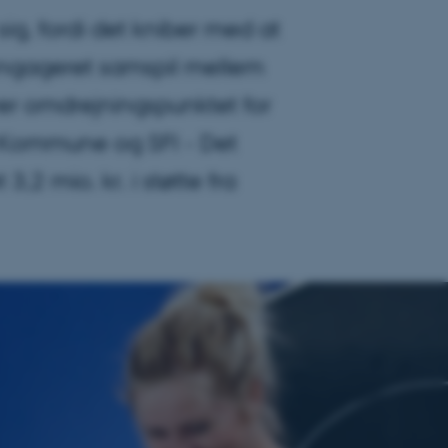
sig, fordi det kniber med at
 engageret samspil mellem
er omdrejningspunktet for
d Kommune og SFI - Det
2 mio. kr. i støtte fra