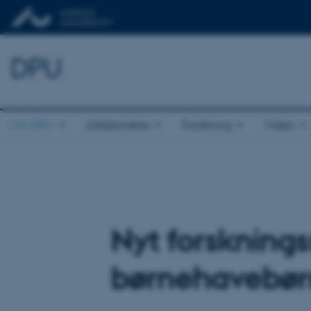
DPU
Om DPU
Uddannelse
Forskning
Viden
Nyt forsknings
børnehavebørn