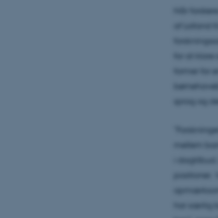
Når forsker
af Lolland 
forskningss
for at klar
former for 
børnehavebø
sprog og de
”Forskninge
mellem barn
i dagtilbud
positioner. 
opmærksomhe
har særlig 