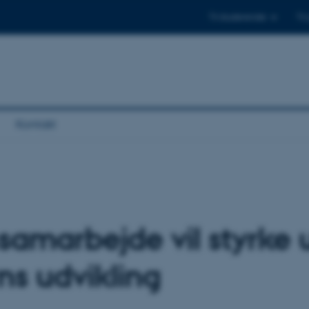
Til studerende
Til
Kontakt
samarbejde vil styrke 
s udvikling