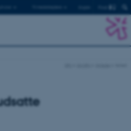
Find
 ph.d.er
Til medarbejdere
English
DPU
Om DPU
Nyheder
Nyhed
udsatte