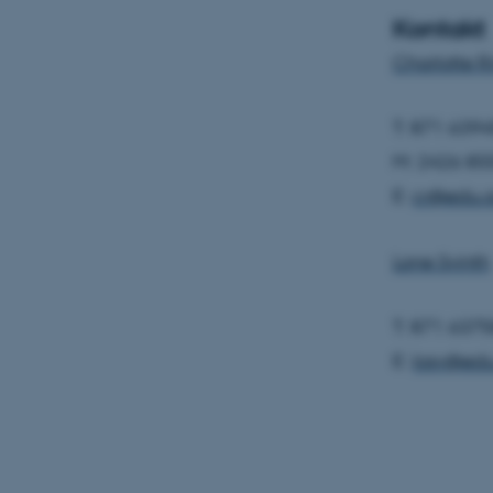
Kontakt
fpc
Charlotte 
__cf_bm
T: 871 639
__cf_bm
M: 2426 85
E:
cr@edu.
__cf_bm
Lone Svinth
ARRAffinitySameSite
T: 871 637
E:
losv@edu
cf_clearance