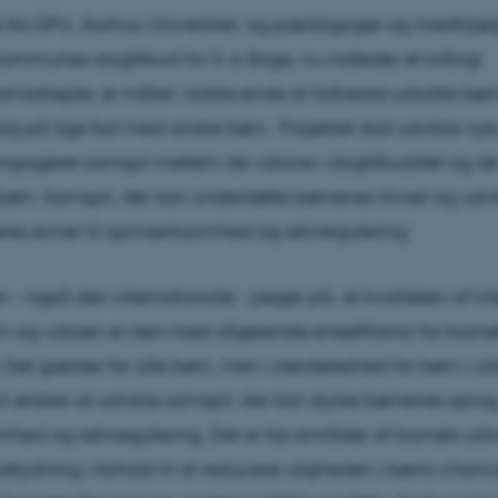
e fra DPU, Aarhus Universitet, og pædagoger og medhjælp
Kommunes dagtilbud for 3-6 årige, nu indleder et toårigt
amarbejde, er målet i sidste ende at forbedre udsatte bø
e sig på lige fod med andre børn. Projektet skal udvikle ny
engageret samspil mellem de voksne i dagtilbuddet og de
rn. Samspil, der kan understøtte børnenes trivsel og udvi
res evner til opmærksomhed og selvregulering.
n – også den internationale - peger på, at kvaliteten af in
 og voksen er den mest afgørende enkeltfaktor for barnet
. Det gælder for alle børn, men i særdeleshed for børn i ud
Vi ønsker at udvikle samspil, der kan styrke børnenes sprog
d og selvregulering. Det er tre områder af barnets udvi
betydning i forhold til at reducere uligheden i børns chanc