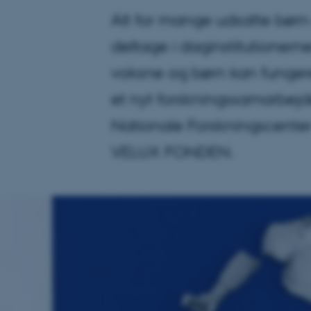
Alt for mange udsatte børn 
deltage i daginstitutioner
voksne og børn kan fungere
et nyt forskningssamarbejd
Nationale Forskningscenter 
VELUX FONDEN.