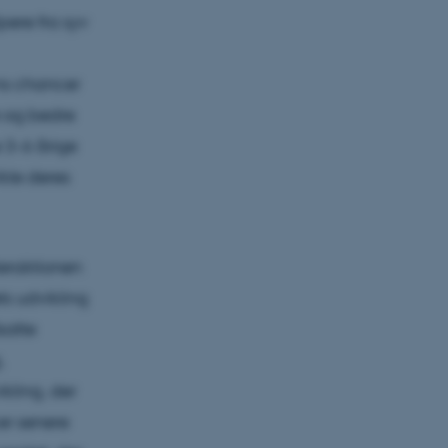
ere fra syv
rns chancer
e og bedre
 3-6 årige
kle deres
teraktionen
s udvikling
satte
,
kling, der
er senere