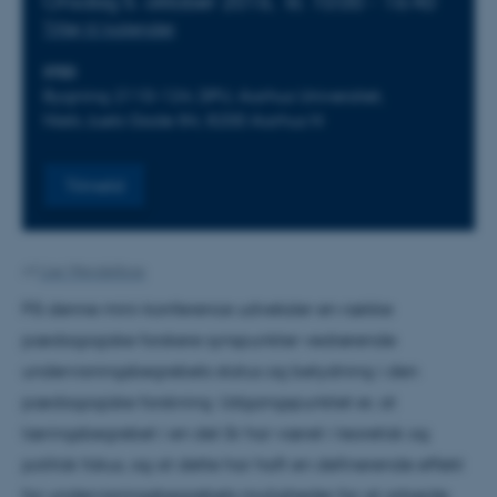
Onsdag 5. oktober 2016,
kl. 10:00 - 16:40
Tilføj til kalender
STED
Bygning 2110-124, DPU, Aarhus Universitet,
Niels Juels Gade 84, 8200 Aarhus N
Tilmeld
Af
Lise Wendelboe
På denne mini-konference udveksler en række
pædagogiske forskere synspunkter vedrørende
undervisningsbegrebets status og betydning i den
pædagogiske forskning. Udgangspunktet er, at
læringsbegrebet i en del år har været i teoretisk og
politisk fokus, og at dette har haft en definerende effekt
for undervisningsbegrebets muligheder for at arbejde.