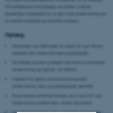
På konferencen fremlægger og drøfter vi derfor
forskellige muligheder for at genvinde undervisning som
en central didaktisk og filosofisk kategori.
Oplæg:
Alexander von Oettingen, dr. pæd, UC-syd: Almen
didaktik som undervisningens pædagogik
Per Fibæk Laursen, professor ved Aarhus Universitet:
Undervisning og læring – en helhed
Frederik Pio, lektor ved Aarhus Universitet:
Undervisning, risiko og pædagogisk identitet
Rune Hansen & Dorthe Carlsen, ph.d. stud, UC-syd:
Undervisning mellem teori, empiri og praksis
Tina Bering Keiding, lektor ved Aarhus Universitet: