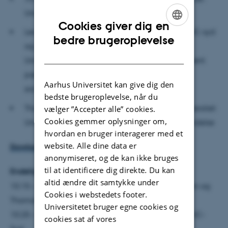
Undervisningsbegrebet i systemteoretisk optik
Cookies giver dig en
Leo Komischke-Konnerup, chefkonsulent ved UC-syd
ENGLISH
bedre brugeroplevelse
og ph.d.-studerende ved Aalborg Universitet:
DANISH
Undervisning som omgang og omsorg – et alment
pædagogisk blik på undervisningens
Aarhus Universitet kan give dig den
socialpædagogiske dimension.
bedste brugeroplevelse, når du
Thomas Aastrup Rømer, lektor ved Aarhus Universitet:
vælger ”Accepter alle” cookies.
Cookies gemmer oplysninger om,
Undervisningens og læringens filosofiske forbindelse
hvordan en bruger interagerer med et
website. Alle dine data er
Dowload abstracts
anonymiseret, og de kan ikke bruges
til at identificere dig direkte. Du kan
Endeligt program:
altid ændre dit samtykke under
10.15 – 10.25: Velkomst v/Alexander von Oettingen og
Cookies i webstedets footer.
Thomas Aastrup Rømer
Universitetet bruger egne cookies og
10.25 – 11.05: Alexander von Oettingen, dr. Pæd., UC-
cookies sat af vores